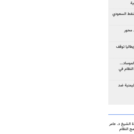
ية
نفط السعودي
 محور
يطاليا توقف
موساد...
لنظام في
ليمنية ضد
 الشيخ د. عامر
مح النظام