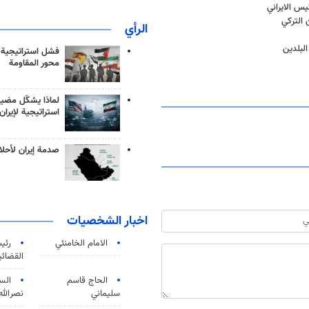
يس الايراني
 التركي
الرأي
البلدين
فشل استراتيجية
محور المقاومة
لماذا يشكّل مضيق
استراتيجية لإيران
صدمة إيران لأحلام
اخبار الشخصيات
الامام الخامنئي
رئی
القضائی
الحاج قاسم
الس
سليماني
نصرالله