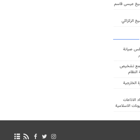
يخ عيسى قاسم
خ الزكزاكي
س صيانة
ر
ع تشخيص
النظام
ة الخارجية
د الاذاعات
يونات الاسلامية