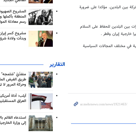
العالمي الجديد
تركة بين البلدين. مؤكدا على ضرورة
المشروع الصهيو
المنطقة بأكملها و
رسم معادلة الموا
رات بين البلدين للحفاظ على السلام
مشروع كسر إيران
ا خارجية إيران وقطر .
وبدأت ولادة شرق
نائية في مختلف المجالات السياسية
التقارير
منفذَيّ "شلمجه" 
طريق الفيض الملي
وحركة المرور لا ت
آيلب: أداة أمريكي
العراق المستقبلي
استدعاء القائم بال
إلى وزارة الخارجية