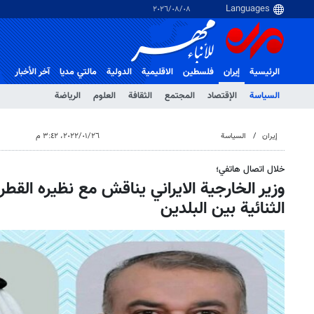
٠٨‏/٠٨‏/٢٠٢٦
الرئيسية
إيران
فلسطین
الاقلیمیة
الدولية
مالتي مدیا
آخر الأخبار
السياسة
الإقتصاد
المجتمع
الثقافة
العلوم
الرياضة
إيران
السياسة
٢٦‏/٠١‏/٢٠٢٢، ٣:٤٢ م
خلال اتصال هاتفي؛
وزير الخارجية الايراني يناقش مع نظيره القط
الثنائية بين البلدين