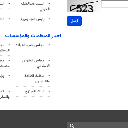
السید عبدالملک
الش
الحوثي
رئيس الجمهورية
الشي
ارسل
اخبار المنظمات والمؤسسات
مجلس خبراء القيادة
مجل
الدستو
مجلس الشورى
مجم
الاسلامي
مصلحة 
منظمة الاذاعة
وزار
والتلفزیون
البنك المركزي
اتحا
والتلفز