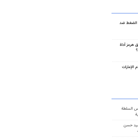
 الضغط ضد
 هرمز أداة
؟
 الإمارات
س السلطة
ة
يد حسن