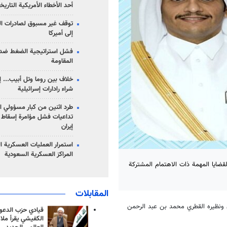
أحد الأخطاء الأمريكية التاريخ
توقف غير مسبوق لصادرات ال
إلى أميركا
فشل استراتيجية الضغط ضد
المقاومة
خلاف بين روما وتل أبيب... إ
شراء رادارات إسرائيلية
طرد اثنين من كبار مسؤولي ال
تداعيات فشل مؤامرة إسقاط ا
إيران
استمرار العمليات العسكرية ا
المراكز العسكرية السعودية
القضايا المهمة ذات الاهتمام المشتركة
المقابلات
ان ونظيره القطري محمد بن عبد الرحمن
قيادي حزب الدعوة
الكفيشي يقرأ ملا