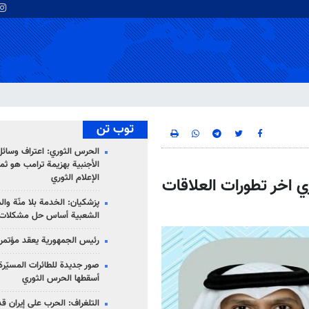
توب تن
الحرس الثوري: اعتراف وسائل 
الأجنبية بهزيمة ترامب هو ثم
الإعلام الثوري
ري اخر تطورات العلاقات
پزشکیان: الخدمة بلا منّة وال
الشعبية أساس حل مشكلات ا
رئيس الجمهورية يعقد مؤتمراً 
صور جديدة للطائرات المسيّرة 
أسقطها الحرس الثوري
التلغراف: الحرب على إيران ق