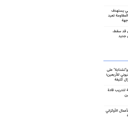
ني يستهدف
المقاومة تعيد
جهة
 قد سقط،
 جديد
و"تشذابة" على
وني للأربعين؛
زال كثيفة
ة لتدريب قادة
ين
أعمال الأوكراني