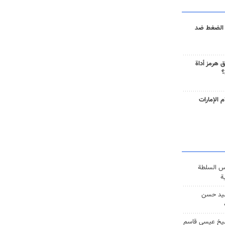
 الضغط ضد
 هرمز أداة
؟
 الإمارات
س السلطة
ة
يد حسن
يخ عيسى قاسم