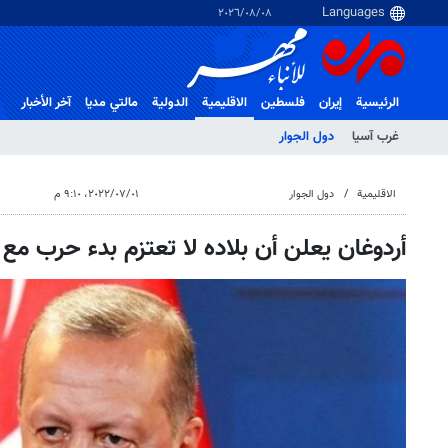
٠٨‏/٠٨‏/٢٠٢٦
الرئيسية
إيران
فلسطین
الاقلیمیة
الدولية
مالتي مدیا
آخر الأخبار
غرب آسیا
دول الجوار
الاقلیمیة
دول الجوار
٠١‏/٠٧‏/٢٠٢٢، ٩:١٠ م
أردوغان يعلن أن بلاده لا تعتزم بدء حرب مع ا