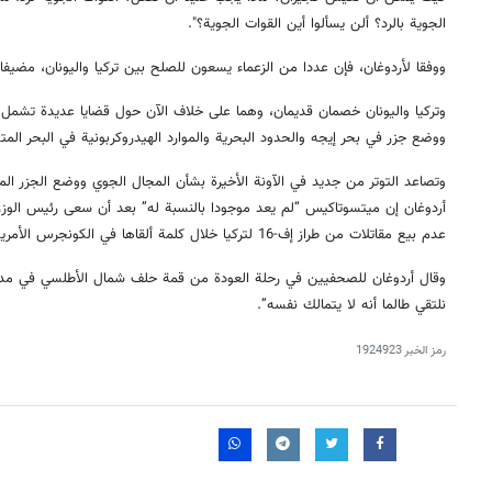
الجوية بالرد؟ ألن يسألوا أين القوات الجوية؟".
ووفقا لأردوغان، فإن عددا من الزعماء يسعون للصلح بين تركيا واليونان، مضيفا: "ل
وتركيا واليونان خصمان قديمان، وهما على خلاف الآن حول قضايا عديدة تشمل ا
ووضع جزر في بحر إيجه والحدود البحرية والموارد الهيدروكربونية في البحر ال
وتصاعد التوتر من جديد في الآونة الأخيرة بشأن المجال الجوي ووضع الجزر الم
أردوغان إن ميتسوتاكيس “لم يعد موجودا بالنسبة له” بعد أن سعى رئيس الوزراء 
عدم بيع مقاتلات من طراز إف-16 لتركيا خلال كلمة ألقاها في الكونجرس الأمريكي.
وقال أردوغان للصحفيين في رحلة العودة من قمة حلف شمال الأطلسي في مدريد
نلتقي طالما أنه لا يتمالك نفسه”.
رمز الخبر
1924923