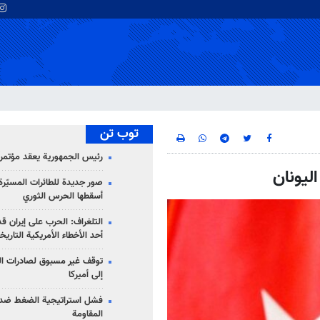
توب تن
رئيس الجمهورية يعقد مؤتمراً 
ليونان
صور جديدة للطائرات المسيّرة 
أسقطها الحرس الثوري
التلغراف: الحرب على إيران ق
أحد الأخطاء الأمريكية التاريخ
توقف غير مسبوق لصادرات ال
إلى أميركا
فشل استراتيجية الضغط ضد
المقاومة