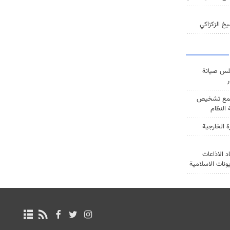
خ الزكزاكي
س صيانة
ر
ع تشخيص
النظام
ة الخارجية
د الاذاعات
يونات الاسلامية