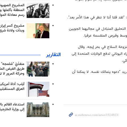
المشروع الصهيو
المنطقة بأكملها و
رسم معادلة الموا
قد قلنا أننا لا ننظر في هذا الأمر بعد".
مشروع كسر إيران
لتحليق المتبادل في مجاليهما الجويين
وبدأت ولادة شرق
متوسط وقبرص المنقسمة عرقيا.
نزوعة السلاح في بحر إيجه. وقال
التقارير
اليوناني لدفع الولايات المتحدة إلى
منفذَيّ "شلمجه" 
طريق الفيض الملي
 “دعوه يتمالك نفسه. لا يمكننا أن
وحركة المرور لا ت
آيلب: أداة أمريكي
العراق المستقبلي
استدعاء القائم بال
إلى وزارة الخارجية