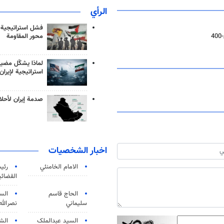
الرأي
فشل استراتيجية
محور المقاومة
لماذا يشكّل مضيق
استراتيجية لإيران
صدمة إيران لأحلام
اخبار الشخصيات
الامام الخامنئي
رئی
القضائی
الحاج قاسم
الس
سليماني
نصرالله
السید عبدالملک
الش