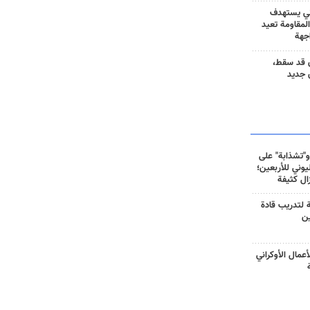
ني يستهدف
المقاومة تعيد
جهة
 قد سقط،
 جديد
و"تشذابة" على
وني للأربعين؛
زال كثيفة
ة لتدريب قادة
ين
أعمال الأوكراني