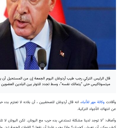
قال الرئيس التركي رجب طيب أردوغان اليوم الجمعة إن من المستحيل أن يلت
ميتسوتاكيس حتى “يتمالك نفسه”، وسط تجدد للتوتر بين البلدين العضوين
وأفادت
وكالة مهر للأنباء
، انه قال أردوغان للصحفيين ، أن بلاده لا تعتزم بدء حر
عن انتهاك الأجواء التركية.
كيف يمكن أن نعيش كجيران؟ ماذا يجب علينا أن نفعل؟ القوات الجوية ترد. ماذ