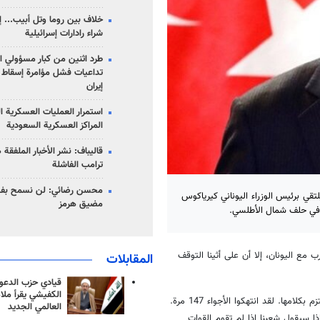
خلاف بين روما وتل أبيب... إ
شراء رادارات إسرائيلية
طرد اثنين من كبار مسؤولي ال
تداعيات فشل مؤامرة إسقاط ا
إيران
استمرار العمليات العسكرية ا
المراكز العسكرية السعودية
قاليباف: نشر الأخبار الملفقة
ترامب الفاشلة
محسن رضائي: لن نسمح بفتح
قي برئيس الوزراء اليوناني كيرياكوس
مضيق هرمز
 في حلف شمال الأطلسي.
ب مع اليونان، إلا أن على أثينا التوقف
المقابلات
قيادي حزب الدعوة
الكفيشي يقرأ ملا
وأضاف: "لا توجد لدينا مشكلة تستدعي بدء حرب مع اليونان. لكن اليونان لا تلتزم بكلامها. لقد انتهكوا الأجواء 147 مرة.
العالمي الجديد
ا سيقول شعبنا إذا لم تقوم القوات