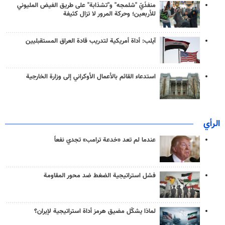
منفذَيّ "شلمجه" و"تشذابة" على طريق الفيض المليوني
للأربعين؛ وحركة المرور لا تزال كثيفة
آيلب: أداة أمريكية لتدريب قادة العراق المستقبليين
استدعاء القائم بالأعمال الأوكراني إلى وزارة الخارجية
الرأي
عندما لم تعد «خدعة ترامب» تجدي نفعاً
فشل استراتيجية الضغط ضد محور المقاومة
لماذا يشكّل مضيق هرمز أداة استراتيجية لإيران؟