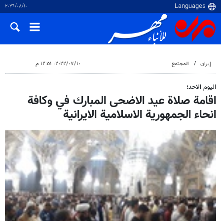
١٠‏/٠٨‏/٢٠٢٦
إيران
المجتمع
١٠‏/٠٧‏/٢٠٢٢، ١٢:٥١ م
اليوم الاحد؛
اقامة صلاة عيد الاضحى المبارك في وكافة
انحاء الجمهورية الاسلامية الايرانية