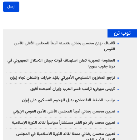
ارسل
توب تن
قاليباف يهنئ محسن رضائي بتعيينه أميناً للمجلس الأعلى للأمن
القومي
المقاومة السورية تعلن استهداف قوات جيش الاحتلال الصهيوني في
درعا جنوب سوريا
تراجع المخزون التسليحي الأميركي يقيّد خيارات واشنطن تجاه إيران
كريس مورفي: ترامب خسر الحرب وإيران أصبحت أقوى
ترامب: الضغط الاقتصادي بديل للهجوم العسكري على إيران
تعيين محسن رضائي أميناً للمجلس الأعلى للأمن القومي الإيراني
تعيين محمد باقر ذو القدر مستشاراً سياسياً لقائد الثورة الإسلامية
تعيين محسن رضائي ممثلا لقائد الثورة الاسلامية في المجلس
الاعلى للأمن القومي