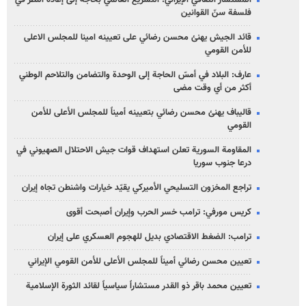
فلسفة سنّ القوانين
قائد الجيش يهنئ محسن رضائي على تعيينه امينا للمجلس الاعلى
للأمن القومي
عارف: البلاد في أمسّ الحاجة إلى الوحدة والتضامن والتلاحم الوطني
أكثر من أي وقت مضى
قاليباف يهنئ محسن رضائي بتعيينه أميناً للمجلس الأعلى للأمن
القومي
المقاومة السورية تعلن استهداف قوات جيش الاحتلال الصهيوني في
درعا جنوب سوريا
تراجع المخزون التسليحي الأميركي يقيّد خيارات واشنطن تجاه إيران
كريس مورفي: ترامب خسر الحرب وإيران أصبحت أقوى
ترامب: الضغط الاقتصادي بديل للهجوم العسكري على إيران
تعيين محسن رضائي أميناً للمجلس الأعلى للأمن القومي الإيراني
تعيين محمد باقر ذو القدر مستشاراً سياسياً لقائد الثورة الإسلامية