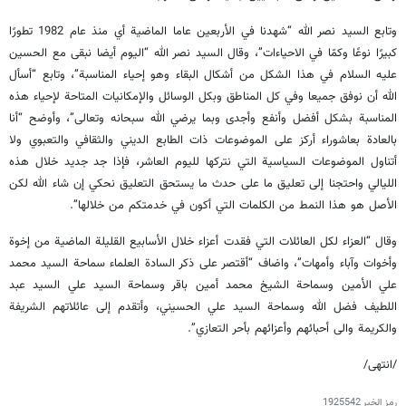
وتابع السيد نصر الله “شهدنا في الأربعين عاما الماضية أي منذ عام 1982 تطورًا
كبيرًا نوعًا وكمّا في الاحياءات”، وقال السيد نصر الله “اليوم أيضا نبقى مع الحسين
عليه السلام في هذا الشكل من أشكال البقاء وهو إحياء المناسبة”، وتابع “أسأل
الله أن نوفق جميعا وفي كل المناطق وبكل الوسائل والإمكانيات المتاحة لإحياء هذه
المناسبة بشكل أفضل وأنفع وأجدى وبما يرضي الله سبحانه وتعالى”، وأوضح “أنا
بالعادة بعاشوراء أركز على الموضوعات ذات الطابع الديني والثقافي والتعبوي ولا
أتناول الموضوعات السياسية التي نتركها لليوم العاشر، فإذا جد جديد خلال هذه
الليالي واحتجنا إلى تعليق ما على حدث ما يستحق التعليق نحكي إن شاء الله لكن
الأصل هو هذا النمط من الكلمات التي أكون في خدمتكم من خلالها”.
وقال “العزاء لكل العائلات التي فقدت أعزاء خلال الأسابيع القليلة الماضية من إخوة
وأخوات وآباء وأمهات”، واضاف “أقتصر على ذكر السادة العلماء سماحة السيد محمد
علي الأمين وسماحة الشيخ محمد أمين باقر وسماحة السيد علي السيد عبد
اللطيف فضل الله وسماحة السيد علي الحسيني، وأتقدم إلى عائلاتهم الشريفة
والكريمة والى أحبائهم وأعزائهم بأحر التعازي”.
/انتهى/
رمز الخبر
1925542