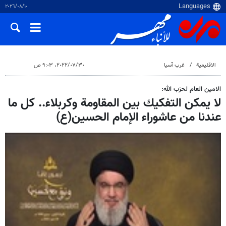
١٠‏/٠٨‏/٢٠٢٦
الاقلیمیة
غرب آسیا
٣٠‏/٠٧‏/٢٠٢٢، ٩:٠٣ ص
الامين العام لحزب الله:
لا يمكن التفكيك بين المقاومة وكربلاء.. كل ما
عندنا من عاشوراء الإمام الحسين(ع)