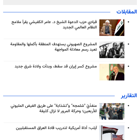
المقابلات
قيادي حزب الدعوة الشيخ د. عامر الكفيشي يقرأ ملامح
النظام العالمي الجديد
المشروع الصهيوني يستهدف المنطقة بأكملها والمقاومة
تعيد رسم معادلة المواجهة
مشروع كسر إيران قد سقط، وبدأت ولادة شرق جديد
التقارير
منفذَيّ "شلمجه" و"تشذابة" على طريق الفيض المليوني
للأربعين؛ وحركة المرور لا تزال كثيفة
آيلب: أداة أمريكية لتدريب قادة العراق المستقبليين