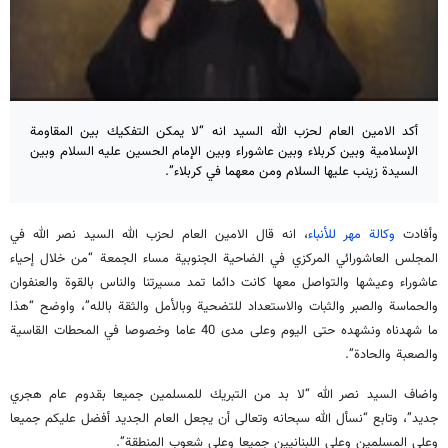
أكد الامين العام لحزب الله السيد انه “لا يمكن التفكيك بين المقاومة
الإسلامية وبين كربلاء وبين عاشوراء وبين الإمام الحسين عليه السلام وبين
السيدة زينب عليها السلام ومن معهما في كربلاء”.
وأفادت
وكالة مهر للأنباء
، انه قال الامين العام لحزب الله السيد نصر الله في
المجلس العاشورائي المركزي في الضاحية الجنوبية مساء الجمعة “من خلال إحياء
عاشوراء وعيشها والتواصل معها كانت دائما تمد مسيرتنا والناس بالقوة والعنفوان
والحماسة والصبر والثبات والاستعداد للتضحية وبالأمل والثقة بالله”، واوضح “هذا
ما شهدناه ونشهده حتى اليوم وعلى مدى 40 عاما وخصوصا في المحطات القاسية
والصعبة والحادة”.
واضاف السيد نصر الله “لا بد من التبريك للمسلمين جميعا بقدوم عام هجري
جديد”، وتابع “نسأل الله سبحانه وتعالى أن يجعل العام الجديد أفضل عليكم جميعا
وعلى المسلمين وعلى اللبنانيين جميعا وعلى شعوب المنطقة”.