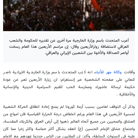
أعرب المتحدث باسم وزارة الخارجية مرة أخرى عن تقديره للحكومة والشعب
العراقي لاستضافة زوارالأربعين وقال: إن مراسم الأربعين هذا العام رسخت
أواصر الصداقة والأخوة بين الشعبين الإيراني والعراقي.
وأفادت
وكالة مهر للأنباء
، انه كتب المتحدث باسم وزارة الخارجية الايرانية ناصر
كنعاني على صفحته الشخصية عبر إنستغرام: ان زيارة الأربعين تعبر عن عودة
حكيمة لرسالة عاشوراء وممارسة الحب للقيم السيامية الدينية والإنسانية
والأخلاقية .
وذكر أن التوقف لعامين بسبب أزمة كورونا لم يمنع إعادة انطلاق الحركة الشعبية
لمسيرة الأربعين في هذا العام ورغم انخفاض درجة الحرارة القياسية فان امواج من
العشاق والمحبين من جميع أنحاء العالم ذهبوا إلى أرض العراق والكربلاء المقدسة،
واجتماع عشاق الإمام الحسين (ع) انعقد بشكل أكثر حماسة واكثر زخرا مما كان
عليه في السنوات السابقة، وأكد: ان الملايين من الناس جددوا عهدهم مع الامام