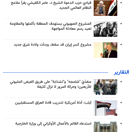
قيادي حزب الدعوة الشيخ د. عامر الكفيشي يقرأ ملامح
النظام العالمي الجديد
المشروع الصهيوني يستهدف المنطقة بأكملها والمقاومة
تعيد رسم معادلة المواجهة
مشروع كسر إيران قد سقط، وبدأت ولادة شرق جديد
التقارير
منفذَيّ "شلمجه" و"تشذابة" على طريق الفيض المليوني
للأربعين؛ وحركة المرور لا تزال كثيفة
آيلب: أداة أمريكية لتدريب قادة العراق المستقبليين
استدعاء القائم بالأعمال الأوكراني إلى وزارة الخارجية