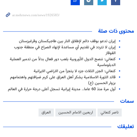
محتوى ذات صلة
إيران تدعو بوقف دائم لإطلاق النار بين طاجيكستان وقرغيزستان
إيران لا تتردد في تقديم أي مساعدة لإنهاء الصراع في منطقة جنوب
القوقاز
كنعاني: ننصح الدول الأوروبية بلعب دور فعال بدلاً من تدمير العملية
الدبلوماسية
كنعاني: الجزر الثلاث جزء لا يتجزأ من الاراضي الايرانية
قائد الثورة الاسلامية يشكر أهل العراق على كرم ضيافتهم واهتمامهم
بزوار الحسين (ع)
أول مرة منذ 60 عاما.. مدينة إيرانية تسجل أعلى درجة حرارة في العالم
سمات
ناصر كنعاني
اربعين الامام الحسين
العراق
تعليقك