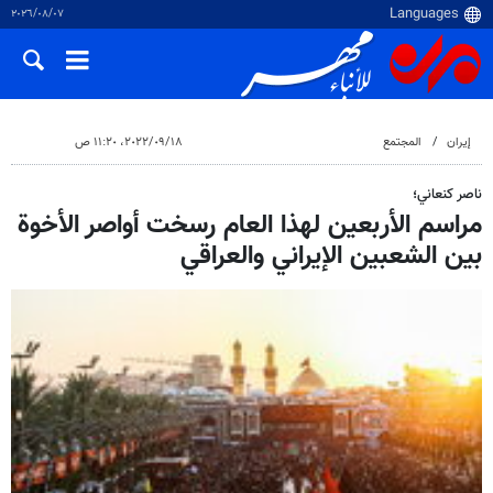
٠٧‏/٠٨‏/٢٠٢٦
إيران
المجتمع
١٨‏/٠٩‏/٢٠٢٢، ١١:٢٠ ص
ناصر كنعاني؛
مراسم الأربعين لهذا العام رسخت أواصر الأخوة
بين الشعبين الإيراني والعراقي