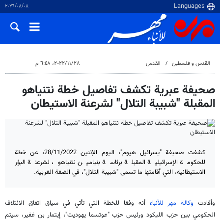
٠٨‏/٠٨‏/٢٠٢٦
القدس و فلسطین
القدس
٢٨‏/١١‏/٢٠٢٢، ٦:٤٨ م
صحيفة عبرية تكشف تفاصيل خطة نتنياهو
المقبلة "شبيبة التلال" لشرعنة الاستيطان
كشفت صحيفة "يسرائيل هيوم"، اليوم الإثنين 28/11/2022، عن خطة
للحكومة الإسرائيلية المقبلة برئاسة بنيامين نتنياهو، لشرعنة البؤر
الاستيطانية، التي أقامتها ما تسمى "شبيبة التلال"، في الضفة الغربية.
وأفادت
وكالة مهر للأنباء
أنه وفقا للخطة التي تأتي في سياق اتفاق الائتلاف
الحكومي بين حزب الليكود ورئيس حزب "عوتسما يهوديت"، إيتمار بن غفير، سيتم