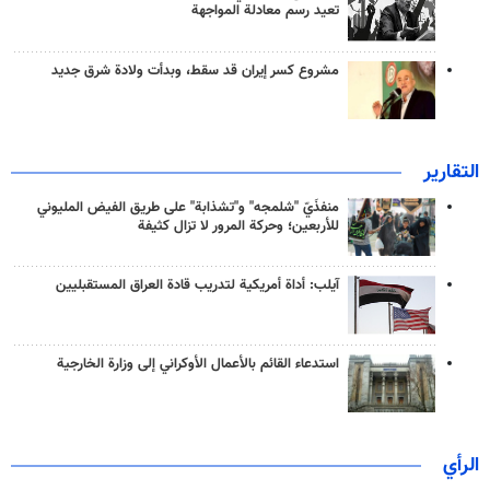
تعيد رسم معادلة المواجهة
مشروع كسر إيران قد سقط، وبدأت ولادة شرق جديد
التقارير
منفذَيّ "شلمجه" و"تشذابة" على طريق الفيض المليوني
للأربعين؛ وحركة المرور لا تزال كثيفة
آيلب: أداة أمريكية لتدريب قادة العراق المستقبليين
استدعاء القائم بالأعمال الأوكراني إلى وزارة الخارجية
الرأي