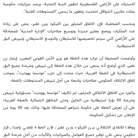
الاستيلاء على الأراضي الفلسطينية لتطوير البنية التحتية، ورصد ميزانيات حكومية
بمئات ملايين الشواقل لتحديث وتطوير ما يسمى "المستوطنات الفتية".
وبحسب الصحفية، فإن الاتفاق المتبلور بين الليكود وبن غفير، ينص على زيادة
عدد الملكيات ووضع معايير جديدة وتوسيع صلاحيات "الإدارة المدنية" للمصادقة
على الأراضي التي سيتم تخصيصيها للاستيطان والتوسع الاستيطاني وتبييض البؤر
الاستيطانية.
وأوضحت الصحيفة أن عراب هذه الخطة هو وزير الأمن القومي المعين، إيتمار بن
غفير، الذي أوضح أنه يسعى من خلال هذه الخطة إلى تبييض وشرعنة جميع البؤر
الاستيطانية في الضفة الغربية، حيث منحت إلى حزب "عوتسما يهوديت"، بموجب
اتفاق الائتلاف الحكومي صلاحيات واسعة من أجل تبييض المستوطنات بالضفة.
وكجزء من الاتفاق الائتلافي المتبلور، تم تكليف "عوتسما يهوديت" بمسؤولية تبييض
وشرعنة 60 بؤرة استيطانية من الخليل وحتى المناطق الشمالية بالضفة الغربية،
على أن تعرض الخطة على حكومة نتنياهو للمصادقة عليها، وذلك بعد 60 يوما من
الإعلان عن تشكيل الحكومة.
ووفقا للاتفاق الائتلافي بين الليكود وبن غفير، فإن الخطة تقضي بإصدار قرار
حكومي ينص على توفير جميع العوامل والميزانيات والآليات من أجل شرعنة البؤر