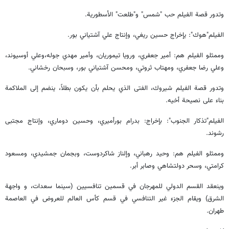
وتدور قصة الفيلم حب "شمس" و"طلعت" الأسطورية.
الفيلم"هوك": يإخراج حسين ريغي، وإنتاج علي آشتياني بور.
وممثلو الفيلم هم: أمير جعفري، ورويا تيموريان، وأمير مهدي جوله،وعلي أوسيوند،
وعلي رضا جعفري، ومهتاب ثروتي، ومحسن آشتياني بور، وسبحان رخشاني.
وتدور قصة الفيلم شيروك، الفتى الذي يحلم بأن يكون بطلاً، ينضم إلى الملاكمة
بناء على نصيحة أخيه.
الفيلم"تذكار الجنوب": بإخراج: بدرام بورأميري، وحسين دوماري، وإنتاج مجتبى
رشوند.
وممثلو الفيلم هم: وحيد رهباني، وإلناز شاكردوست، وبجمان جمشيدي، ومسعود
كرامتي، وسحر دولتشاهي وصابر أبر.
وينعقد القسم الدولي للمهرجان في قسمين تنافسيين (سينما سعدات، و واجهة
الشرق) ويقام الجزء غير التنافسي في قسم كأس العالم للعروض في العاصمة
طهران.