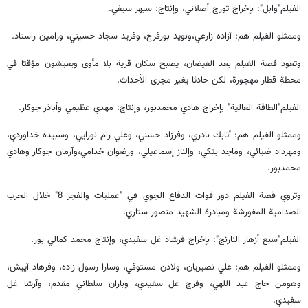
الفيلم"وابل": بإخراج تورج أصلاني، وإنتاج: سبهر سيفي.
وممثلو الفيلم هم: آزاده زارعي،ونويد بورفرج، وفريد سجاد حسيني، ورامين راستاد.
وتعود قصة الفيلم بعد الفيضان، يصبح سكان قرية بلا مأوى ويعيشون مؤقتا في
محطة قطار مهجورة، لكن حادثا يغير مجرى الأحداث.
الفيلم"الطاقة العالية" بإخراج هادي محمدبور، وإنتاج: مهدي عظيمي وأباذر جوكار.
وممثلو الفيلم هم: أتابك نادري، وفرزاد حسني، وعلي رام نورايي، وسبيده خداوردي،
ومهرداد ضيائي، وماجد بتكي، وإلناز إسماعيلي، ورضوان خدامي،وآرمان جوكار وهادي
محمدبور.
وتروي قصة الفيلم دور قوات الدفاع الجوي في "عمليات والفجر 8" خلال الحرب
الصدامية المفورشة ومبادرة الشهيد منصور ستاري.
الفيلم"سبع أزهار النارنج": بإخراج فرشاد غل سفيدي، وإنتاج محمد كمالي بور.
وممثلو الفيلم هم: علي نصيريان، ولادن مستوفي، وسارا رسول زاده، وفرهاد آييش،
وهومن حاج عبد اللهي، وفرج غل سفيدي، وباران سلطاني مقدم، وآرشا غل
سفيدي.