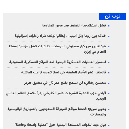
توب تن
فشل استراتيجية الضغط ضد محور المقاومة
خلاف بين روما وتل أبيب... إيطاليا توقف شراء رادارات إسرائيلية
طرد اثنين من كبار مسؤولي الموساد... تداعيات فشل مؤامرة إسقاط
النظام في إيران
استمرار العمليات العسكرية اليمنية ضد المراكز العسكرية السعودية
قاليباف: نشر الأخبار الملفقة هي استراتيجية ترامب الفاشلة
محسن رضائي: لن نسمح بفتح ممر ثانٍ في مضيق هرمز
قيادي حزب الدعوة الشيخ د. عامر الكفيشي يقرأ ملامح النظام العالمي
الجديد
يحيى سريع: قصفنا مواقع المرتزقة السعوديين بالصواريخ الباليستية
والمسيّرات
بيان مهم للقوات المسلحة اليمنية حول "عملية واسعة وخاصة"