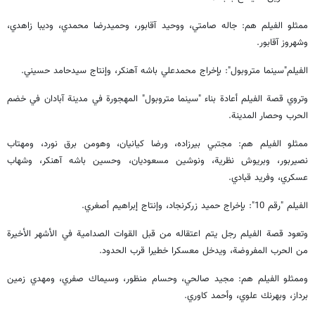
ممثلو الفيلم هم: جاله صامتي، ووحيد آقابور، وحميدرضا محمدي، وديبا زاهدي،
وشهروز آقابور.
الفيلم"سينما متروبول": بإخراج محمدعلي باشه آهنكر، وإنتاج سيدحامد حسيني.
وتروي قصة الفيلم أعادة بناء "سينما متروبول" المهجورة في مدينة آبادان في خضم
الحرب وحصار المدينة.
ممثلو الفيلم هم: مجتبي بيرزاده، ورضا كيانيان، وهومن برق نورد، ومهتاب
نصيربور، وبريوش نظرية، ونوشين مسعوديان، وحسين باشه آهنكر، وشهاب
عسكري، وفريد قبادي.
الفيلم "رقم 10": بإخراج حميد زركرنجاد، وإنتاج إبراهيم أصغري.
وتعود قصة الفيلم رجل يتم اعتقاله من قبل القوات الصدامية في الأشهر الأخيرة
من الحرب المفروضة، ويدخل معسكرا خطيرا قرب الحدود.
وممثلو الفيلم هم: مجيد صالحي، وحسام منظور، وسيماك صفري، ومهدي زمين
برداز، وبهرنك علوي، وأحمد كاوري.