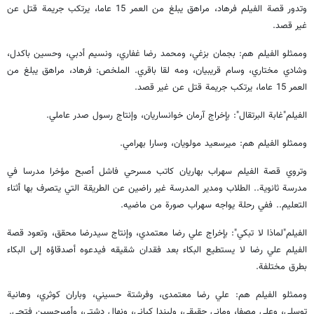
وتدور قصة الفيلم فرهاد، مراهق يبلغ من العمر 15 عاما، يرتكب جريمة قتل عن
غير قصد.
وممثلو الفیلم هم: بجمان بزغي، ومحمد رضا غفاري، ونسيم أدبي، وحسين باكدل،
وشادي مختاري، وسام قريبيان، ومه لقا باقري. الملخص: فرهاد، مراهق يبلغ من
العمر 15 عاما، يرتكب جريمة قتل عن غير قصد.
الفيلم"غابة البرتقال": بإخراج آرمان خوانساريان، وإنتاج رسول صدر عاملي.
وممثلو الفيلم هم: ميرسعيد مولويان، وسارا بهرامي.
وتروي قصة الفيلم سهراب بهاريان كاتب مسرحي فاشل أصبح مؤخرا مدرسا في
مدرسة ثانوية.. الطلاب ومدير المدرسة غير راضين عن الطريقة التي يتصرف بها أثناء
التعليم.. ففي رحلة يواجه سهراب صورة من ماضيه.
الفيلم"لماذا لا تبكي": بإخراج علي رضا معتمدي، وإنتاج سيدرضا محقق، وتعود قصة
الفيلم علي رضا لا يستطيع البكاء بعد فقدان شقيقه فيدعوه أصدقاؤه إلى البكاء
بطرق مختلفة.
وممثلو الفيلم هم: علي رضا معتمدى، وفرشتة حسيني، وباران كوثري، وهانية
توسلي، وعلي مصفا، وماني حقيقي، وليندا كياني، ونهال دشتي، وأميرحسين فتحي.