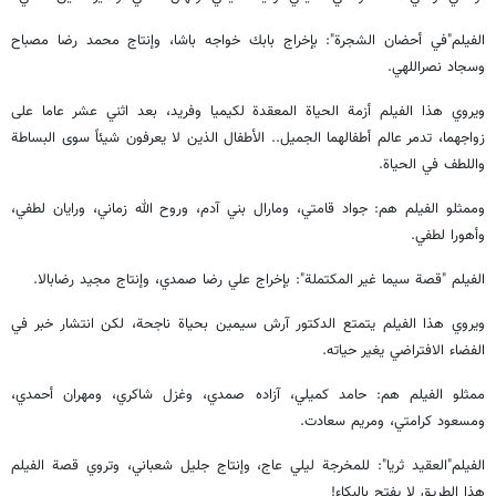
الفيلم"في أحضان الشجرة": بإخراج بابك خواجه باشا، وإنتاج محمد رضا مصباح
وسجاد نصراللهي.
ويروي هذا الفيلم أزمة الحياة المعقدة لكيميا وفريد، بعد اثني عشر عاما على
زواجهما، تدمر عالم أطفالهما الجميل.. الأطفال الذين لا يعرفون شيئاً سوى البساطة
واللطف في الحياة.
وممثلو الفيلم هم: جواد قامتي، ومارال بني آدم، وروح الله زماني، ورايان لطفي،
وأهورا لطفي.
الفيلم "قصة سيما غير المكتملة": بإخراج علي رضا صمدي، وإنتاج مجيد رضابالا.
ويروي هذا الفيلم يتمتع الدكتور آرش سيمين بحياة ناجحة، لكن انتشار خبر في
الفضاء الافتراضي يغير حياته.
ممثلو الفيلم هم: حامد كميلي، آزاده صمدي، وغزل شاكري، ومهران أحمدي،
ومسعود كرامتي، ومريم سعادت.
الفيلم"العقيد ثريا": للمخرجة ليلي عاج، وإنتاج جليل شعباني، وتروي قصة الفيلم
هذا الطريق لا يفتح بالبكاء!