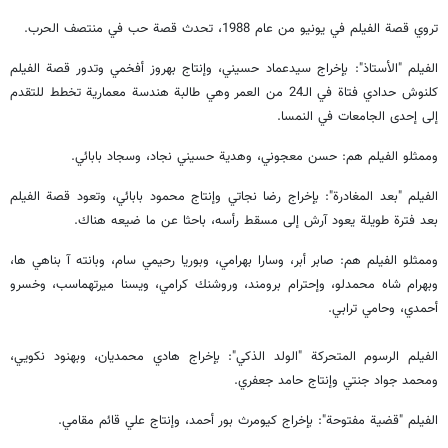
تروي قصة الفيلم في يونيو من عام 1988، تحدث قصة حب في منتصف الحرب.
الفيلم "الأستاذ": بإخراج سيدعماد حسيني، وإنتاج بهروز أفخمي وتدور قصة الفيلم
كلنوش حدادي فتاة في الـ24 من العمر وهي طالبة هندسة معمارية تخطط للتقدم
إلى إحدى الجامعات في النمسا.
وممثلو الفیلم هم: حسن معجوني، وهدية حسيني نجاد، وسجاد بابائي.
الفيلم "بعد المغادرة": بإخراج رضا نجاتي وإنتاج محمود بابائي، وتعود قصة الفيلم
بعد فترة طويلة يعود آرش إلى مسقط رأسه، باحثا عن ما ضيعه هناك.
وممثلو الفیلم هم: صابر أبر، وسارا بهرامي، وبوريا رحيمي سام، وبانته آ بناهي ها،
وبهرام شاه محمدلو، وإحترام برومند، وروشنك كرامي، ويسنا ميرتهماسب، وخسرو
أحمدي، وحامي ترابي.
الفيلم الرسوم المتحركة "الولد الذكي": بإخراج هادي محمديان، وبهنود نكويي،
ومحمد جواد جنتي وإنتاج حامد جعفري.
الفيلم "قضية مفتوحة": بإخراج كيومرث بور أحمد، وإنتاج علي قائم مقامي.