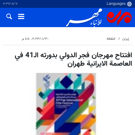
٠٧‏/٠٨‏/٢٠٢٦
إيران
الثقافة
٣٠‏/٠١‏/٢٠٢٣، ٤:٤٠ م
افتتاح مهرجان فجر الدولي بدورته الـ41 في
العاصمة الايرانية طهران