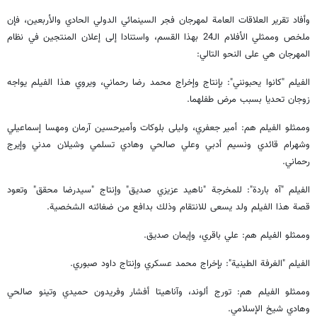
وأفاد تقرير العلاقات العامة لمهرجان فجر السينمائي الدولي الحادي والأربعين، فإن
ملخص وممثلي الأفلام الـ24 بهذا القسم، واستنادا إلى إعلان المنتجين في نظام
المهرجان هي على النحو التالي:
الفيلم "کانوا یحبونني": بإنتاج وإخراج محمد رضا رحماني، ويروي هذا الفيلم يواجه
زوجان تحديا بسبب مرض طفلهما.
وممثلو الفیلم هم: أمير جعفري، وليلى بلوكات وأميرحسين آرمان ومهسا إسماعيلي
وشهرام قائدي ونسيم أدبي وعلي صالحي وهادي تسلمي وشيلان مدني وإيرج
رحماني.
الفيلم "آه باردة": للمخرجة "ناهيد عزيزي صديق" وإنتاج "سيدرضا محقق" وتعود
قصة هذا الفيلم ولد يسعى للانتقام وذلك بدافع من ضغائنه الشخصية.
وممثلو الفيلم هم: علي باقري، وإيمان صديق.
الفيلم "الغرفة الطينية": بإخراج محمد عسكري وإنتاج داود صبوري.
وممثلو الفيلم هم: تورج ألوند، وآناهيتا أفشار وفريدون حميدي وتينو صالحي
وهادي شيخ الإسلامي.