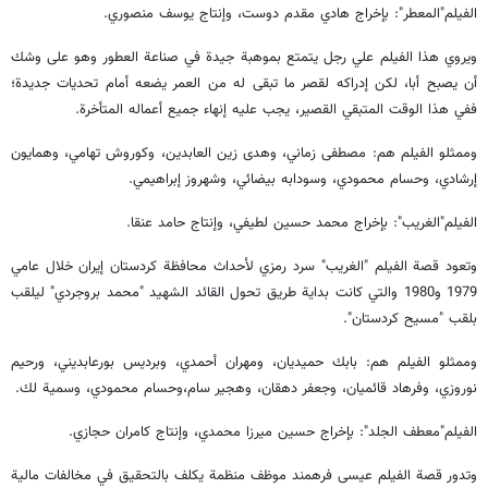
الفيلم"المعطر": بإخراج هادي مقدم دوست، وإنتاج يوسف منصوري.
ويروي هذا الفيلم علي رجل يتمتع بموهبة جيدة في صناعة العطور وهو على وشك
أن يصبح أبا، لكن إدراكه لقصر ما تبقى له من العمر يضعه أمام تحديات جديدة؛
ففي هذا الوقت المتبقي القصير، يجب عليه إنهاء جميع أعماله المتأخرة.
وممثلو الفيلم هم: مصطفى زماني، وهدى زين العابدين، وكوروش تهامي، وهمايون
إرشادي، وحسام محمودي، وسودابه بيضائي، وشهروز إبراهيمي.
الفيلم"الغريب": بإخراج محمد حسين لطيفي، وإنتاج حامد عنقا.
وتعود قصة الفيلم "الغريب" سرد رمزي لأحداث محافظة كردستان إيران خلال عامي
1979 و1980 والتي كانت بداية طريق تحول القائد الشهيد "محمد بروجردي" ليلقب
بلقب "مسيح كردستان".
وممثلو الفيلم هم: بابك حميديان، ومهران أحمدي، وبرديس بورعابديني، ورحيم
نوروزي، وفرهاد قائميان، وجعفر دهقان، وهجير سام،وحسام محمودي، وسمية لك.
الفيلم"معطف الجلد": بإخراج حسين ميرزا محمدي، وإنتاج كامران حجازي.
وتدور قصة الفيلم عيسى فرهمند موظف منظمة يكلف بالتحقيق في مخالفات مالية