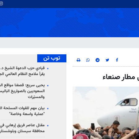
توب تن
قيادي حزب الدعوة الشيخ د. 
يقرأ ملامح النظام العالمي ال
 مطار صنعاء
يحيى سريع: قصفنا مواقع الم
السعوديين بالصواريخ الباليس
والمسيّرات
بيان مهم للقوات المسلحة ال
"عملية واسعة وخاصة"
مقتل عناصر فريق إرهابي في
محافظة سيستان وبلوشستان