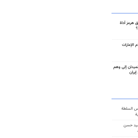
 هرمز أداة
؟
 الإمارات
ميدان إلى وهم
إيران
س السلطة
ة
يد حسن