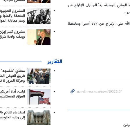
العالمي الجديد
لوطني اليمنية، بدأ الجانبان الإفراج عن
المشروع الصهيو
ين.
المنطقة بأكملها و
رسم معادلة الموا
وأعلنت الحكومة اليمنية في 20 مارس/آذار الماضي، الاتفاق مع جماعة أنصار الله على الإفراج عن 887 أسيرا ومختطفا
مشروع كسر إيران
وبدأت ولادة شرق
التقارير
منفذَيّ "شلمجه" 
طريق الفيض الملي
وحركة المرور لا ت
آيلب: أداة أمريكي
العراق المستقبلي
استدعاء القائم بال
إلى وزارة الخارجية
ليمن