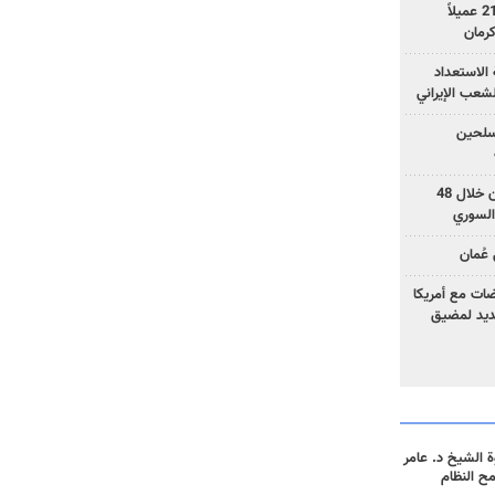
وزارة الأمن الإيرانية: اعتقال 21 عميلاً
الاستعداد
لشعب الإيراني
المسلحين
بزشكيان: خططوا لإسقاط إيران خلال 48
السوري
عُمان
ضات مع أمريكا
جديد لمضيق
 الشيخ د. عامر
مح النظام