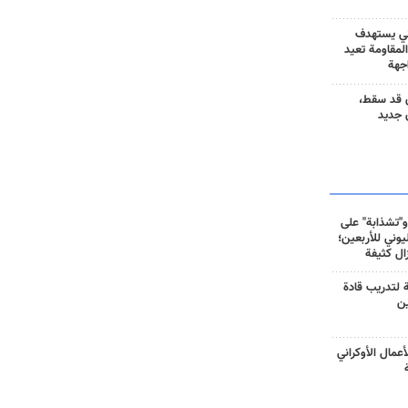
ني يستهدف
المقاومة تعيد
جهة
 قد سقط،
 جديد
و"تشذابة" على
وني للأربعين؛
زال كثيفة
ة لتدريب قادة
ين
أعمال الأوكراني