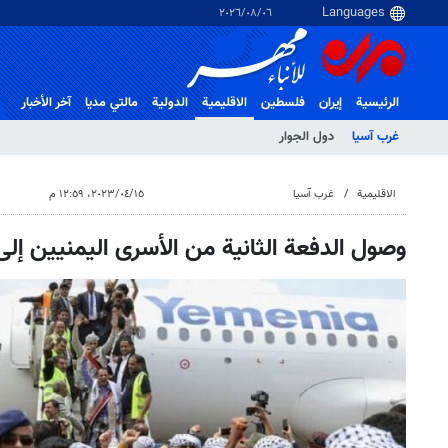
٠٦‏/٠٨‏/٢٠٢٦
الرئيسية
إيران
فلسطین
الاقلیمیة
الدولية
مالتي مدیا
آخر الأخبار
غرب آسیا
دول الجوار
الاقلیمیة
غرب آسیا
١٥‏/٠٤‏/٢٠٢٣، ١٢:٥٩ م
وصول الدفعة الثانية من الأسرى اليمنيين إلى