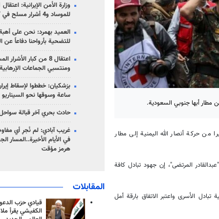
للموساد و4 أشرار مسلح في كرمان
العميد بهمرد: نحن على أهبة 
للتضحية بأرواحنا دفاعاً عن ا
اعتقال 8 من كبار الأشرار 
ومنتسبي الجماعات الإرهابية
ساعة وسوقها نحو السيناريو 
ن مطار أبها جنوبي السعودية.
حادث بحري آخر قبالة سواحل 
غريب آبادي: لم نُجرِ أي مفاو
صلت أمس الجمعة، أول طائرة تقل 120 أسيرا من حركة أنصار الله اليمنية إلى مطار
في الأيام الأخيرة..المسار ال
هرمز مؤقت
بدالقادر المرتضى"، إن جهود تبادل كافة
المقابلات
تبادل الأسرى واعتبر الاتفاق بارقة أمل
قيادي حزب الدعوة
الكفيشي يقرأ ملا