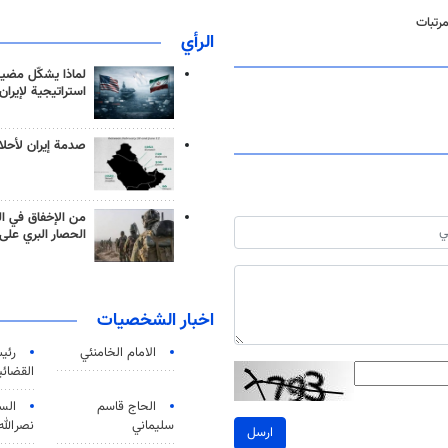
رتبات
الرأي
لماذا يشكّل مضيق
استراتيجية لإيران
صدمة إيران لأحلام
من الإخفاق في ال
الحصار البري على 
اخبار الشخصيات
الامام الخامنئي
رئی
القضائی
الحاج قاسم
الس
سليماني
نصرالله
ارسل