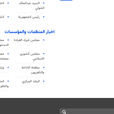
السید عبدالملک
الش
الحوثي
رئيس الجمهورية
الشي
اخبار المنظمات والمؤسسات
مجلس خبراء القيادة
مجل
الدستو
مجلس الشورى
مجم
الاسلامي
مصلحة 
منظمة الاذاعة
وزار
والتلفزیون
البنك المركزي
اتحا
والتلفز