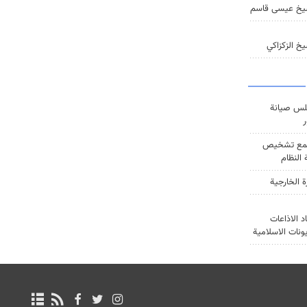
يخ عيسى قاسم
خ الزكزاكي
س صيانة
ر
ع تشخيص
النظام
ة الخارجية
د الاذاعات
يونات الاسلامية