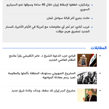
بزشكيان: خططوا لإسقاط إيران خلال 48 ساعة وسوقها نحو السيناريو
السوري
حادث بحري آخر قبالة سواحل عُمان
غريب آبادي: لم نُجرِ أي مفاوضات مع أمريكا في الأيام الأخيرة..المسار
الجديد لمضيق هرمز مؤقت
المقابلات
قيادي حزب الدعوة الشيخ د. عامر الكفيشي يقرأ ملامح
النظام العالمي الجديد
المشروع الصهيوني يستهدف المنطقة بأكملها والمقاومة
تعيد رسم معادلة المواجهة
مشروع كسر إيران قد سقط، وبدأت ولادة شرق جديد