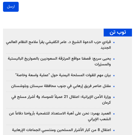
ارسل
توب تن
قيادي حزب الدعوة الشيخ د. عامر الكفيشي يقرأ ملامح النظام العالمي
الجديد
يحيى سريع: قصفنا مواقع المرتزقة السعوديين بالصواريخ الباليستية
والمسيّرات
بيان مهم للقوات المسلحة اليمنية حول "عملية واسعة وخاصة"
مقتل عناصر فريق إرهابي في جنوب محافظة سيستان وبلوشستان
وزارة الأمن الإيرانية: اعتقال 21 عميلاً للموساد و4 أشرار مسلح في
كرمان
العميد بهمرد: نحن على أهبة الاستعداد للتضحية بأرواحنا دفاعاً عن
الشعب الإيراني
اعتقال 8 من كبار الأشرار المسلحين ومنتسبي الجماعات الإرهابية