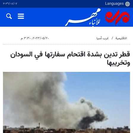
٠٧‏/٠٨‏/٢٠٢٦
الاقلیمیة
غرب آسیا
٢٠‏/٠٥‏/٢٠٢٣، ٣:٣٠ م
قطر تدين بشدة اقتحام سفارتها في السودان
وتخريبها