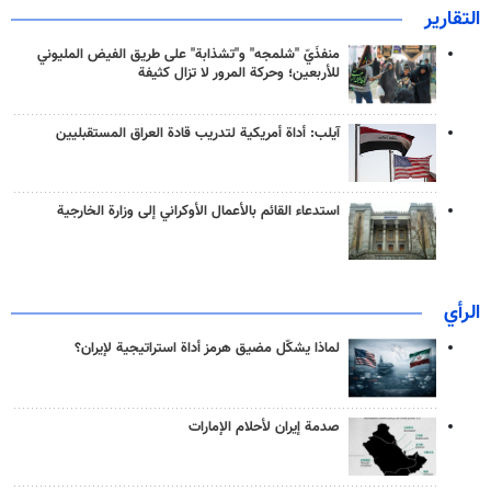
التقارير
منفذَيّ "شلمجه" و"تشذابة" على طريق الفيض المليوني
للأربعين؛ وحركة المرور لا تزال كثيفة
آيلب: أداة أمريكية لتدريب قادة العراق المستقبليين
استدعاء القائم بالأعمال الأوكراني إلى وزارة الخارجية
الرأي
لماذا يشكّل مضيق هرمز أداة استراتيجية لإيران؟
صدمة إيران لأحلام الإمارات