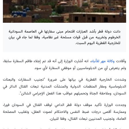
دانت دولة قطر بأشد العبارات اقتحام مبنى سفارتها في العاصمة السودانية
الخرطوم وتخريبه من قبل قوات مسلحة غير نظامية، وفقا لما جاء في بيان
للخارجية القطرية اليوم السبت.
وأفادت
وكالة مهر للأنباء
، انه أشارت الوزارة إلى أنه قد تم إجلاء طاقم السفارة سابقا،
ولم يتعرض أي من الدبلوماسيين أو موظفي السفارة لأي سوء.
وشددت الخارجية القطرية في بيانها على ضرورة "تجنيب السفارات والبعثات
الدبلوماسية ومقار المنظمات الدولية والمنشآت المدنية تبعات القتال الدائر في
السودان، وملاحقة الجناة وتحميلهم عواقب هذا الفعل الإجرامي الشائن".
وجددت الوزارة تأكيد موقف دولة قطر الداعي لوقف القتال في السودان فورا،
وممارسة أقصى درجات ضبط النفس والاحتكام لصوت العقل، وتغليب المصلحة
العامة، وتجنيب المدنيين تبعات القتال، وفقا للبيان.