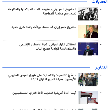
المقابلات
المشروع الصهيوني يستهدف المنطقة بأكملها والمقاومة
تعيد رسم معادلة المواجهة
مشروع كسر إيران قد سقط، وبدأت ولادة شرق جديد
استقلال القرار العراقي ركيزة الاستقرار الإقليمي
والدبلوماسية الهادئة تصنع التأثير
التقارير
منفذَيّ "شلمجه" و"تشذابة" على طريق الفيض المليوني
للأربعين؛ وحركة المرور لا تزال كثيفة
آيلب: أداة أمريكية لتدريب قادة العراق المستقبليين