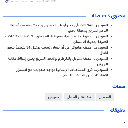
محتوى ذات صلة
السودان.. اشتباكات في جبل أولياء بالخرطوم والجيش يقصف أهدافا
للدعم السريع بمنطقة بحري
السودان... سقوط مدنيين جراء سقوط قذائف هاون إثر تجدد الاشتباكات
العنيفة بمدينة أم درمان
السودان... قصف عشوائي في أم درمان تسبب بمقتل 34 شخصاً بينهم
أطفال
السودان ...قصف متبادل بالخرطوم والدعم السريع يعلن إسقاط مقاتلة
للجيش
السودان.. فرق المساعدات الإنسانية تواجه صعوبات مع استمرار
الاشتباكات بين الجيش والدعم
سمات
السودان
عبدالفتاح البرهان
حمیدتی
تعليقك