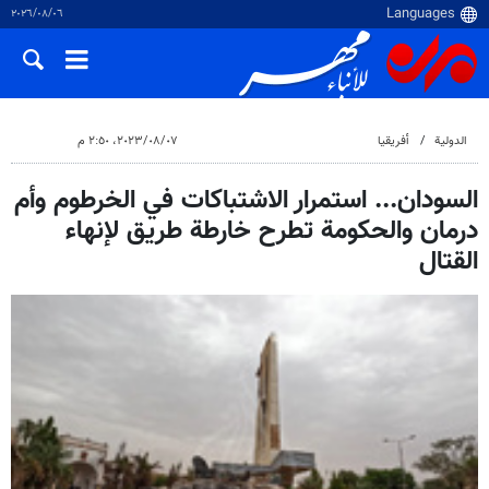
٠٦‏/٠٨‏/٢٠٢٦
الدولية
أفريقيا
٠٧‏/٠٨‏/٢٠٢٣، ٢:٥٠ م
السودان... استمرار الاشتباكات في الخرطوم وأم
درمان والحكومة تطرح خارطة طريق لإنهاء
القتال