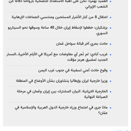
العميد بهمرد: نحن على أهبة الاستعداد للتضحية بأرواحنا دفاعاً عن
الشعب الإيراني
اعتقال 8 من كبار الأشرار المسلحين ومنتسبي الجماعات الإرهابية
بزشكيان: خططوا لإسقاط إيران خلال 48 ساعة وسوقها نحو السيناريو
السوري
حادث بحري آخر قبالة سواحل عُمان
غريب آبادي: لم نُجرِ أي مفاوضات مع أمريكا في الأيام الأخيرة..المسار
الجديد لمضيق هرمز مؤقت
وقوع حادث أمني لسفينة في جنوب غرب اليمن
وزيرا خارجية ايران وإيطاليا يتشاوران بشأن الأوضاع في المنطقة
الخارجية الايرانية: البيان المشترك بين إيران وعُمان في مرحلة
الصياغة النهائية
ماذا جرى في اجتماع وزراء خارجية الدول العربية والإسلامية في
عمّان؟