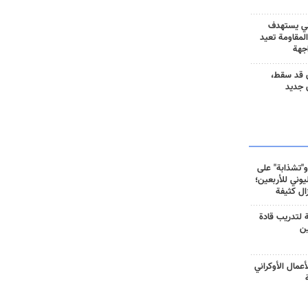
ني يستهدف
المقاومة تعيد
جهة
 قد سقط،
 جديد
و"تشذابة" على
وني للأربعين؛
زال كثيفة
ة لتدريب قادة
ين
أعمال الأوكراني