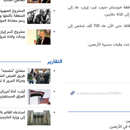
العالمي الجديد
افظة خوزستان جنوب غرب إيران: عاد إلى
المشروع الصهيو
المنطقة بأكملها و
رسم معادلة الموا
وأشار إلى أن معبر شلمجة يعد ثاني أكثر الحدود ترددا للزوار بعبور مليون زائر قائلا: حتى الآن عاد 700 ألف شخص إلى
مشروع كسر إيران
وبدأت ولادة شرق
التقارير
منفذَيّ "شلمجه" 
طريق الفيض الملي
وحركة المرور لا ت
آيلب: أداة أمريكي
العراق المستقبلي
استدعاء القائم بال
إلى وزارة الخارجية