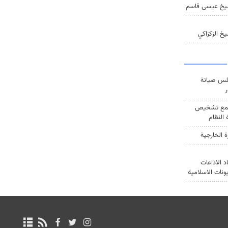
يخ عيسى قاسم
خ الزكزاكي
س صيانة
ر
ع تشخيص
النظام
ة الخارجية
د الاذاعات
يونات الاسلامية