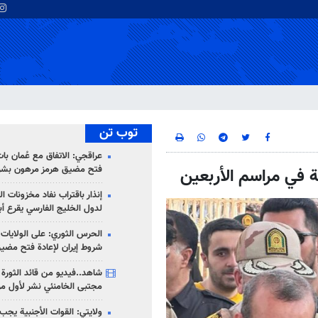
توب تن
عراقجي: الاتفاق مع عُمان با
فتح مضيق هرمز مرهون بشر
كة في مراسم الأربعين
إنذار باقتراب نفاد مخزونات ا
لدول الخليج الفارسي يقرع أب
الحرس الثوري: على الولايات
شروط إيران لإعادة فتح مضي
شاهد..فيديو من قائد الثورة آ
مجتبى الخامنئي نشر لأول مر
ولايتي: القوات الأجنبية يجب 