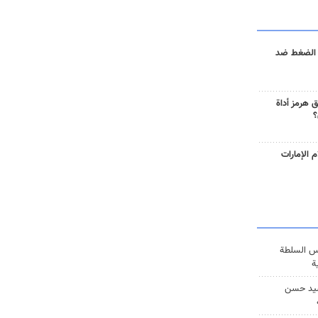
 الضغط ضد
 هرمز أداة
؟
 الإمارات
س السلطة
ة
يد حسن