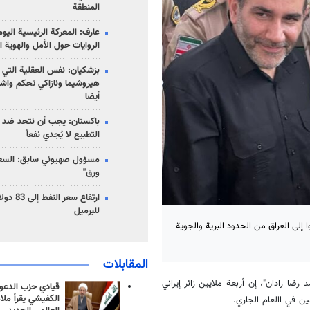
المنطقة
عارف: المعركة الرئيسية الي
الروايات حول الأمل والهوية ا
بزشكيان: نفس العقلية التي
هيروشيما ونازاكي تحكم واش
أيضا
باكستان: يجب أن نتحد ضد إ
التطبيع لا يُجدي نفعاً
مسؤول صهيوني سابق: السعو
ورق"
للبرميل
وا إلى العراق من الحدود البرية والجوية
المقابلات
 رضا رادان"، إن أربعة ملايين زائر إيراني
قيادي حزب الدعوة
الكفيشي يقرأ ملا
ين في االعام الجاري.