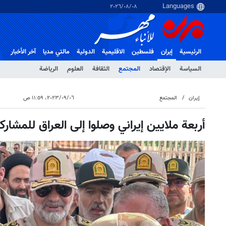
٠٨‏/٠٨‏/٢٠٢٦
الرئيسية
إيران
فلسطین
الاقلیمیة
الدولية
مالتي مدیا
آخر الأخبار
السياسة
الإقتصاد
المجتمع
الثقافة
العلوم
الرياضة
إيران
المجتمع
٠٦‏/٠٩‏/٢٠٢٣، ١١:٥٩ ص
أربعة ملايين إيراني وصلوا إلى العراق للمشار