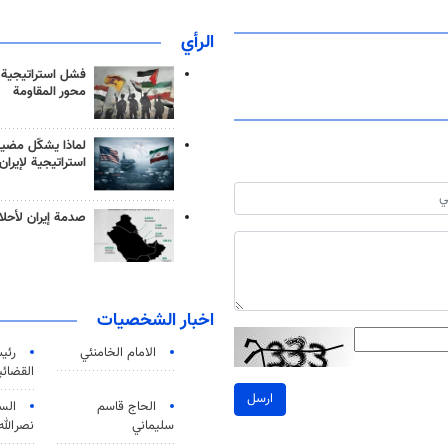
الرأي
فشل استراتيجية
محور المقاومة
لماذا يشكّل مضيق
استراتيجية لإيران
صدمة إيران لأحلام
اخبار الشخصيات
الامام الخامنئي
رئی
القضائی
ارسل
الحاج قاسم
الس
سليماني
نصرالله