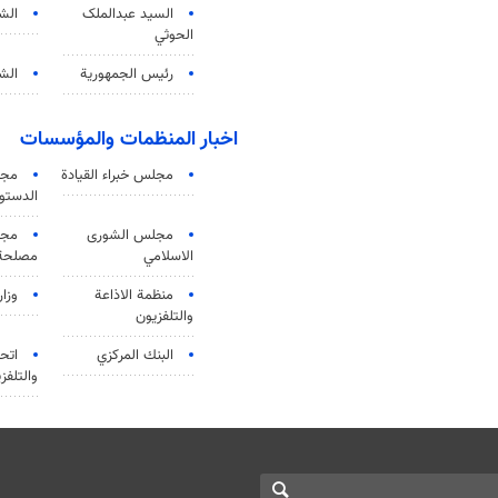
السید عبدالملک
الش
الحوثي
رئيس الجمهورية
الشي
اخبار المنظمات والمؤسسات
مجلس خبراء القيادة
مجل
الدستو
مجلس الشورى
مجم
الاسلامي
مصلحة 
منظمة الاذاعة
وزار
والتلفزیون
البنك المركزي
اتحا
والتلفز