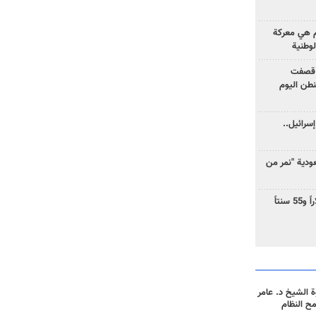
وم هي معركة
لوطنية
 قصفت
نطن اليوم
سرائيل..
دية "نمر من
ارتفاع سعر النفط إلى 83 دولاراً و55 سنتاً
 الشيخ د. عامر
مح النظام