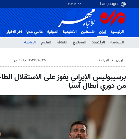
٠٦‏/٠٨‏/٢٠٢٦
الرئيسية
إيران
فلسطین
الاقلیمیة
الدولية
مالتي مدیا
آخر الأخبار
السياسة
الإقتصاد
المجتمع
الثقافة
العلوم
الرياضة
إيران
الرياضة
٢٥‏/١٠‏/٢٠٢٣، ١٠:٢٧ ص
برسيبوليس الإيراني يفوز على الاستقلال الطاج
من دوري أبطال آسيا