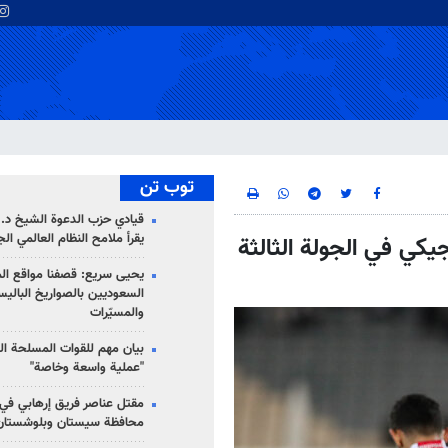
توب تن
قيادي حزب الدعوة الشيخ د. 
يقرأ ملامح النظام العالمي ال
يكي في الجولة الثالثة
يحيى سريع: قصفنا مواقع الم
السعوديين بالصواريخ الباليس
والمسيّرات
بيان مهم للقوات المسلحة ال
"عملية واسعة وخاصة"
مقتل عناصر فريق إرهابي في
محافظة سيستان وبلوشستان