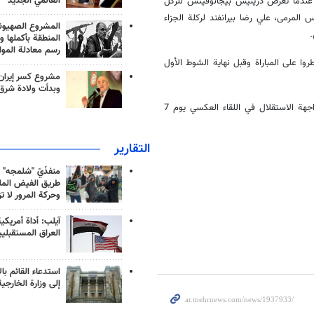
العالمي الجديد
د عندما تعرض دزينيس بيجانوفيتش للركل
مرمى، علي رضا بيرانفند لركلة الجزاء
المشروع الصهيو
.
المنطقة بأكملها و
رسم معادلة الموا
ا على المباراة وقبل نهاية الشوط الأول
مشروع كسر إيران
وبدأت ولادة شرق
وبعد ذلك في المجموعة الخامسة، سيتوجه برسيبوليس إلى طاجيكستان لمواجهة الاستقلال في اللقاء العكسي يوم 7
التقارير
منفذَيّ "شلمجه" 
طريق الفيض الملي
وحركة المرور لا ت
آيلب: أداة أمريكي
العراق المستقبلي
استدعاء القائم بال
إلى وزارة الخارجية