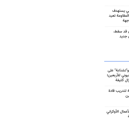
ني يستهدف
المقاومة تعيد
جهة
 قد سقط،
 جديد
و"تشذابة" على
وني للأربعين؛
زال كثيفة
ة لتدريب قادة
ين
أعمال الأوكراني