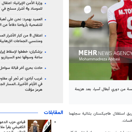
للموساد و4 أشرار مسلح في كرمان
العميد بهمرد: نحن على أهبة 
للتضحية بأرواحنا دفاعاً عن ا
اعتقال 8 من كبار الأشرار 
ومنتسبي الجماعات الإرهابية
ساعة وسوقها نحو السيناريو 
حادث بحري آخر قبالة سواحل 
غريب آبادي: لم نُجرِ أي مفاو
في الأيام الأخيرة..المسار ال
مسة من دوري أبطال آسيا، بعد هزيمة
هرمز مؤقت
المقابلات
ريق استقلال طاجيكستان بثنائية سجلهما
فسات.
قيادي حزب الدعوة
الكفيشي يقرأ ملا