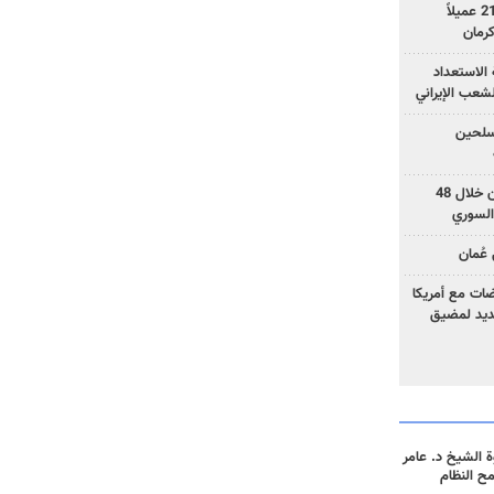
وزارة الأمن الإيرانية: اعتقال 21 عميلاً
الاستعداد
لشعب الإيراني
المسلحين
بزشكيان: خططوا لإسقاط إيران خلال 48
السوري
عُمان
ضات مع أمريكا
جديد لمضيق
 الشيخ د. عامر
مح النظام