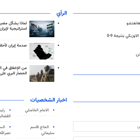
الرأي
لماذا يشكّل مضيق
هانغتشو
استراتيجية لإيران
اوزبكي بنتيجة 9-0
صدمة إيران لأحلام
دن
من الإخفاق في ال
الحصار البري على 
اخبار الشخصيات
الامام الخامنئي
رئی
القضائی
الحاج قاسم
الس
سليماني
نصرالله