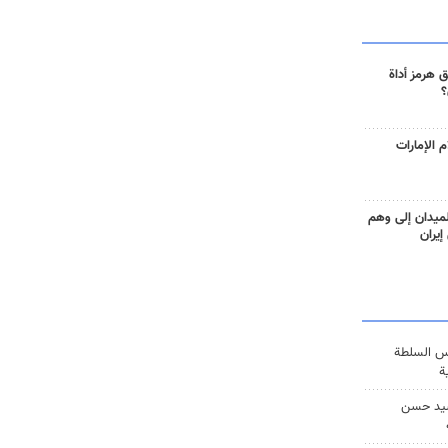
 هرمز أداة
؟
 الإمارات
ميدان إلى وهم
إيران
س السلطة
ة
يد حسن