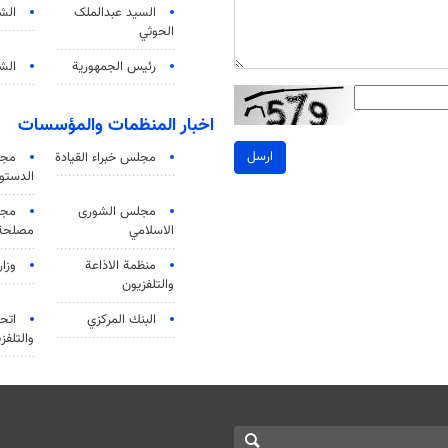
السید عبدالملک
الش
الحوثي
رئيس الجمهورية
الشي
اخبار المنظمات والمؤسسات
ارسل
مجلس خبراء القيادة
مجل
الدستو
مجلس الشورى
مجم
الاسلامي
مصلحة 
منظمة الاذاعة
وزار
والتلفزیون
البنك المركزي
اتحا
والتلفز