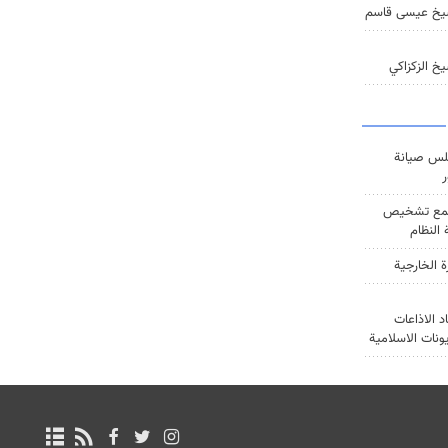
يخ عيسى قاسم
خ الزكزاكي
س صيانة
ر
ع تشخيص
النظام
ة الخارجية
د الاذاعات
يونات الاسلامية