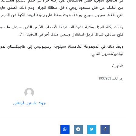
في الدقائق الأولى، حصل الاستقلال على ركلة جزاء عبر حكم الفيديو المساع
من الخلف من قبل مسعود ريجي داخل منطقة الجزاء. ومع ذلك، تصدى حارس ال
التي نفذها سينين سيباي ببراعة، حيث سقط على يمينه ليبعد الكرة عن المرمى
وكانت ركلة الجزاء بمثابة دعوة للاستيقاظ لأصحاب الأرض الذين سرعان ما سيطرو
فتح صادقي شباك فريق استقلال وسجل هدفا أخر في الدقيقة 71.
نوفمبر/تشرين الثاني.
/انتهى/
رمز الخبر
1937933
جواد ماستری فراهانی