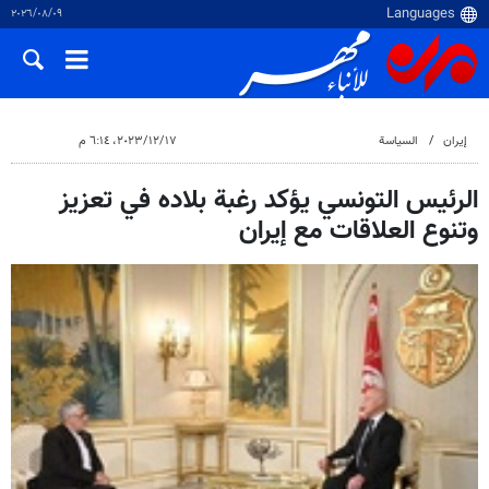
٠٩‏/٠٨‏/٢٠٢٦
إيران
السياسة
١٧‏/١٢‏/٢٠٢٣، ٦:١٤ م
الرئيس التونسي يؤكد رغبة بلاده في تعزيز
وتنوع العلاقات مع إيران