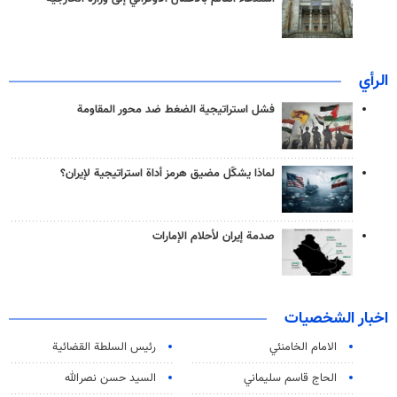
الرأي
فشل استراتيجية الضغط ضد محور المقاومة
لماذا يشكّل مضيق هرمز أداة استراتيجية لإيران؟
صدمة إيران لأحلام الإمارات
اخبار الشخصيات
الامام الخامنئي
رئیس السلطة القضائیة
الحاج قاسم سليماني
السيد حسن نصرالله