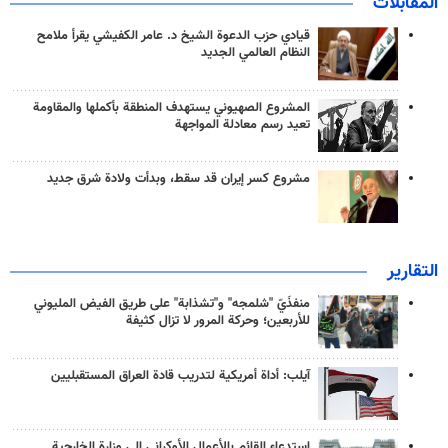
المقابلات
قيادي حزب الدعوة الشيخ د. عامر الكفيشي يقرأ ملامح
النظام العالمي الجديد
المشروع الصهيوني يستهدف المنطقة بأكملها والمقاومة
تعيد رسم معادلة المواجهة
مشروع كسر إيران قد سقط، وبدأت ولادة شرق جديد
التقارير
منفذَيّ "شلمجه" و"تشذابة" على طريق الفيض المليوني
للأربعين؛ وحركة المرور لا تزال كثيفة
آيلب: أداة أمريكية لتدريب قادة العراق المستقبليين
استدعاء القائم بالأعمال الأوكراني إلى وزارة الخارجية