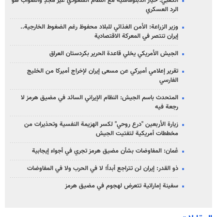
الكعبي: خيار الدبلوماسية مع النظام السعودي غير مجدٍ والصواب هو
الرد العسكري
وزير الزراعة: الأمن الغذائي للبلاد محفوظ رغم الضغوط الخارجية..
إيران تنتصر في المعركة الاقتصادية
الجيش الأمريكي يخلي قاعدة الحرير بكردستان العراق
تقرير إعلامي أميركي عن مسعى إيران لإخراج أميركا من الخليج
الفارسي
المتحدث باسم الجيش: النظام الإيراني السائد في مضيق هرمز لا
رجعة فيه
زيارة الأربعين "درع روحي" لكسر الهزيمة النفسية وتحذيرات من
مخططات أمريكية لتفتيت الجيش
عُمان: المفاوضات بشأن مضيق هرمز تجري في أجواء إيجابية
ذو القدر: إيران لن تتراجع أبداً؛ لا في الحرب ولا في المفاوضات
سفينة إماراتية تتعرض لهجوم في مضيق هرمز