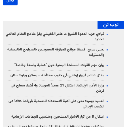
ارسل
توب تن
قيادي حزب الدعوة الشيخ د. عامر الكفيشي يقرأ ملامح النظام العالمي
الجديد
يحيى سريع: قصفنا مواقع المرتزقة السعوديين بالصواريخ الباليستية
والمسيّرات
بيان مهم للقوات المسلحة اليمنية حول "عملية واسعة وخاصة"
مقتل عناصر فريق إرهابي في جنوب محافظة سيستان وبلوشستان
وزارة الأمن الإيرانية: اعتقال 21 عميلاً للموساد و4 أشرار مسلح في
كرمان
العميد بهمرد: نحن على أهبة الاستعداد للتضحية بأرواحنا دفاعاً عن
الشعب الإيراني
اعتقال 8 من كبار الأشرار المسلحين ومنتسبي الجماعات الإرهابية