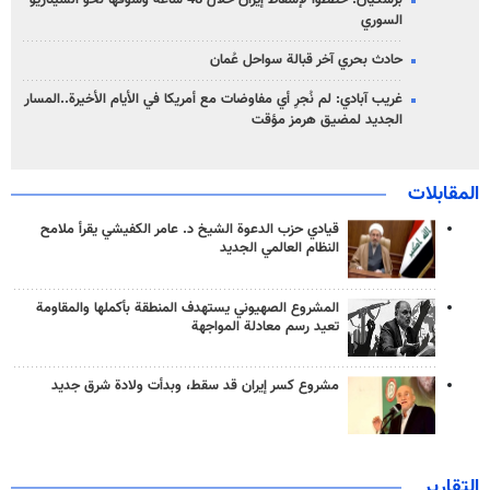
بزشكيان: خططوا لإسقاط إيران خلال 48 ساعة وسوقها نحو السيناريو
السوري
حادث بحري آخر قبالة سواحل عُمان
غريب آبادي: لم نُجرِ أي مفاوضات مع أمريكا في الأيام الأخيرة..المسار
الجديد لمضيق هرمز مؤقت
المقابلات
قيادي حزب الدعوة الشيخ د. عامر الكفيشي يقرأ ملامح
النظام العالمي الجديد
المشروع الصهيوني يستهدف المنطقة بأكملها والمقاومة
تعيد رسم معادلة المواجهة
مشروع كسر إيران قد سقط، وبدأت ولادة شرق جديد
التقارير