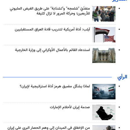
منفذَيّ "شلمجه" و"تشذابة" على طريق الفيض المليوني
للأربعين؛ وحركة المرور لا تزال كثيفة
آيلب: أداة أمريكية لتدريب قادة العراق المستقبليين
استدعاء القائم بالأعمال الأوكراني إلى وزارة الخارجية
الرأي
لماذا يشكّل مضيق هرمز أداة استراتيجية لإيران؟
صدمة إيران لأحلام الإمارات
من الإخفاق في الميدان إلى وهم الحصار البري على إيران