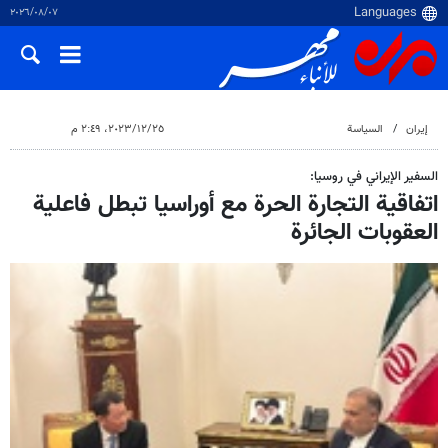
٠٧‏/٠٨‏/٢٠٢٦
إيران
السياسة
٢٥‏/١٢‏/٢٠٢٣، ٢:٤٩ م
السفير الإيراني في روسيا:
اتفاقية التجارة الحرة مع أوراسيا تبطل فاعلية
العقوبات الجائرة