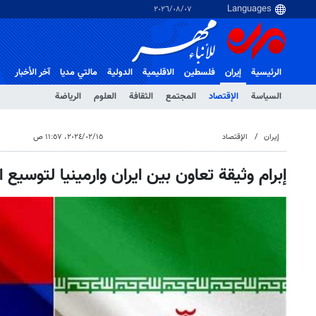
٠٧‏/٠٨‏/٢٠٢٦
الرئيسية
إيران
فلسطین
الاقلیمیة
الدولية
مالتي مدیا
آخر الأخبار
السياسة
الإقتصاد
المجتمع
الثقافة
العلوم
الرياضة
إيران
الإقتصاد
١٥‏/٠٢‏/٢٠٢٤، ١١:٥٧ ص
إبرام وثيقة تعاون بين ايران وارمينيا لتوسيع 