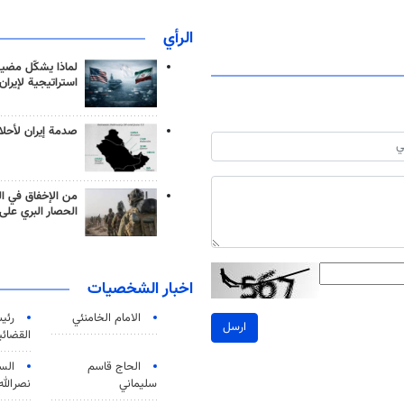
الرأي
لماذا يشكّل مضيق
استراتيجية لإيران
صدمة إيران لأحلام
من الإخفاق في ال
الحصار البري على 
اخبار الشخصيات
الامام الخامنئي
رئی
ارسل
القضائی
الحاج قاسم
الس
سليماني
نصرالله