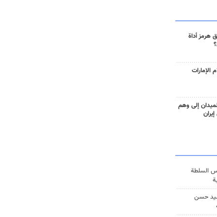
 هرمز أداة
؟
 الإمارات
ميدان إلى وهم
إيران
س السلطة
ة
يد حسن