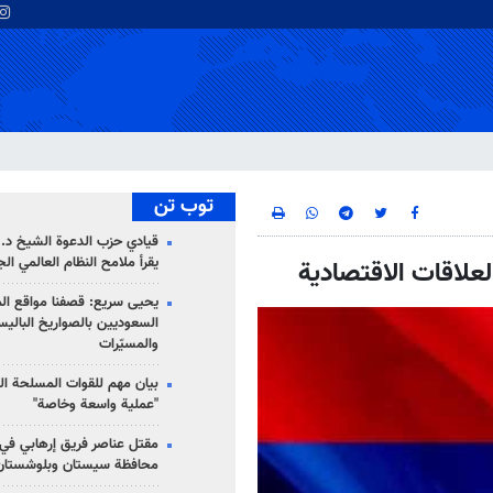
توب تن
قيادي حزب الدعوة الشيخ د. 
يقرأ ملامح النظام العالمي ال
العلاقات الاقتصادية
يحيى سريع: قصفنا مواقع الم
السعوديين بالصواريخ الباليس
والمسيّرات
بيان مهم للقوات المسلحة ال
"عملية واسعة وخاصة"
مقتل عناصر فريق إرهابي في
محافظة سيستان وبلوشستان