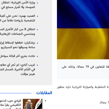
للموساد و4 أشرار مسلح في كرمان
العميد بهمرد: نحن على أهبة 
للتضحية بأرواحنا دفاعاً عن ا
اعتقال 8 من كبار الأشرار 
ومنتسبي الجماعات الإرهابية
ساعة وسوقها نحو السيناريو 
حادث بحري آخر قبالة سواحل 
غريب آبادي: لم نُجرِ أي مفاو
وقعت الجمهورية الاسلامية الايرانية وجمهورية ارمينيا، اليوم الخميس وثيقة للتعاون في 19 مجالا، وذلك على
في الأيام الأخيرة..المسار ال
هرمز مؤقت
تخطيط والموازنة الايرانية داود منظور
المقابلات
قيادي حزب الدعوة
الكفيشي يقرأ ملا