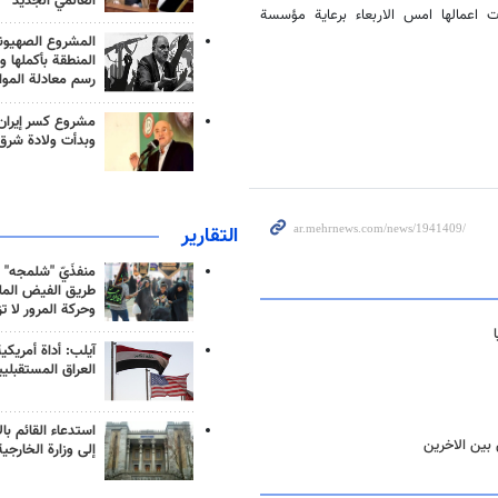
العالمي الجديد
، قد بدات اعمالها امس الاربعاء برعاية مؤسسة
المشروع الصهيو
المنطقة بأكملها و
رسم معادلة الموا
مشروع كسر إيران
وبدأت ولادة شرق
التقارير
منفذَيّ "شلمجه" 
طريق الفيض الملي
وحركة المرور لا ت
آيلب: أداة أمريكي
العراق المستقبلي
استدعاء القائم بال
 بین الاخرين
إلى وزارة الخارجية