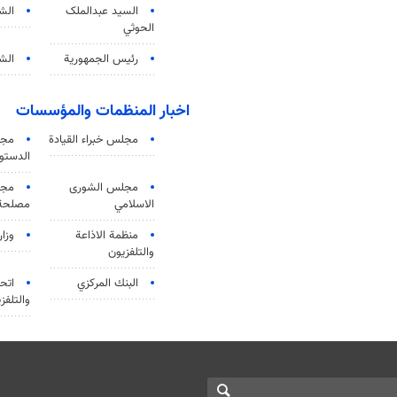
السید عبدالملک
الش
الحوثي
رئيس الجمهورية
الشي
اخبار المنظمات والمؤسسات
مجلس خبراء القيادة
مجل
الدستو
مجلس الشورى
مجم
الاسلامي
مصلحة 
منظمة الاذاعة
وزار
والتلفزیون
البنك المركزي
اتحا
والتلفز