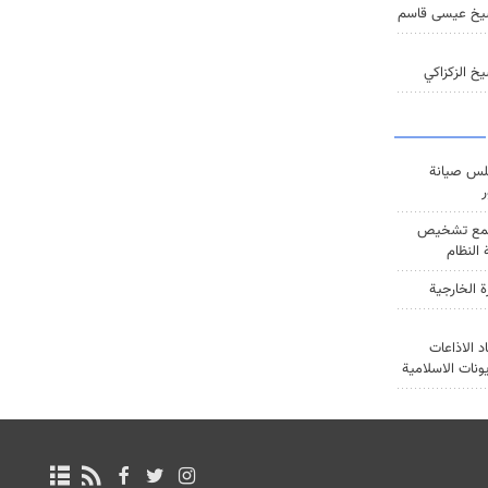
يخ عيسى قاسم
خ الزكزاكي
س صيانة
ر
ع تشخيص
النظام
ة الخارجية
د الاذاعات
يونات الاسلامية