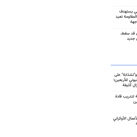
ني يستهدف
المقاومة تعيد
جهة
 قد سقط،
 جديد
و"تشذابة" على
وني للأربعين؛
زال كثيفة
ة لتدريب قادة
ين
أعمال الأوكراني