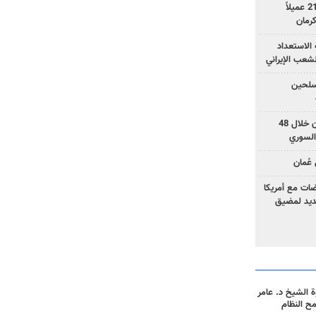
وزارة الأمن الإيرانية: اعتقال 21 عميلاً
الاستعداد
لشعب الإيراني
المسلحين
بزشكيان: خططوا لإسقاط إيران خلال 48
السوري
عُمان
ضات مع أمريكا
جديد لمضيق
 الشيخ د. عامر
مح النظام