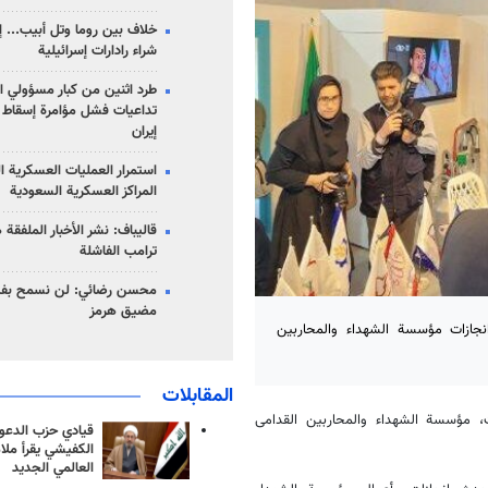
خلاف بين روما وتل أبيب... إ
شراء رادارات إسرائيلية
طرد اثنين من كبار مسؤولي ال
تداعيات فشل مؤامرة إسقاط ا
إيران
استمرار العمليات العسكرية ا
المراكز العسكرية السعودية
قاليباف: نشر الأخبار الملفقة
ترامب الفاشلة
محسن رضائي: لن نسمح بفتح
مضيق هرمز
انجازات مؤسسة الشهداء والمحاربين
المقابلات
بت، مؤسسة الشهداء والمحاربين القدامى
قيادي حزب الدعوة
الكفيشي يقرأ ملا
العالمي الجديد