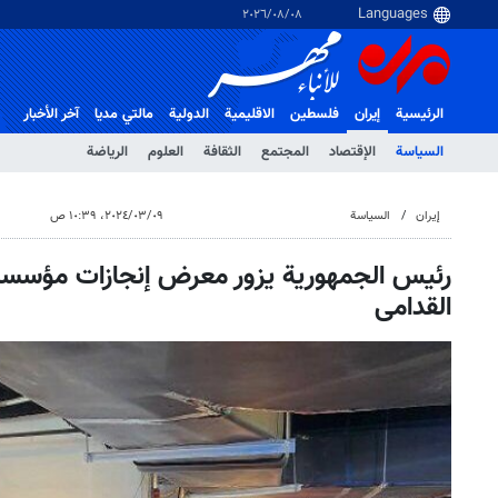
٠٨‏/٠٨‏/٢٠٢٦
الرئيسية
إيران
فلسطین
الاقلیمیة
الدولية
مالتي مدیا
آخر الأخبار
السياسة
الإقتصاد
المجتمع
الثقافة
العلوم
الرياضة
إيران
السياسة
٠٩‏/٠٣‏/٢٠٢٤، ١٠:٣٩ ص
رئيس الجمهورية يزور معرض إنجازات مؤسسة 
القدامى