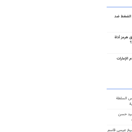
 الضغط ضد
 هرمز أداة
؟
 الإمارات
س السلطة
ة
يد حسن
يخ عيسى قاسم