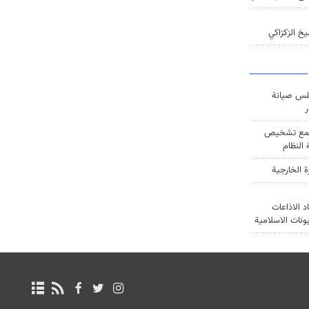
خ الزكزاكي
س صيانة
ر
ع تشخيص
النظام
ة الخارجية
د الاذاعات
يونات الاسلامية