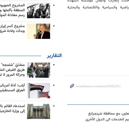
حدث إنجازات وأعمال مؤسسة الشهداء
المشروع الصهيو
اضية والسياحية والاقتصادية والبحثية
المنطقة بأكملها و
رسم معادلة الموا
مشروع كسر إيران
وبدأت ولادة شرق
التقارير
منفذَيّ "شلمجه" 
طريق الفيض الملي
وحركة المرور لا ت
آيلب: أداة أمريكي
العراق المستقبلي
استدعاء القائم بال
إلى وزارة الخارجية
تعاون مع محافظة شينجيانغ
يم الخدمات الى الدول الأخرى