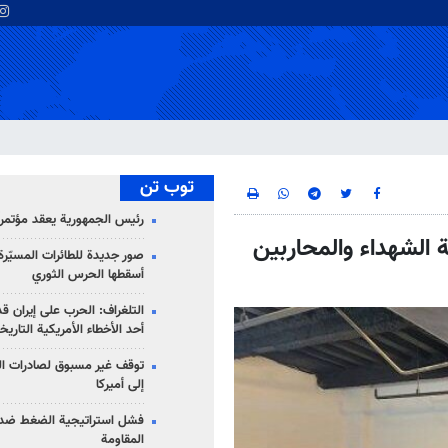
توب تن
رئيس الجمهورية يعقد مؤتمراً 
الشهداء والمحاربين
صور جديدة للطائرات المسيّرة 
أسقطها الحرس الثوري
التلغراف: الحرب على إيران ق
أحد الأخطاء الأمريكية التاريخ
توقف غير مسبوق لصادرات ال
إلى أميركا
فشل استراتيجية الضغط ضد
المقاومة