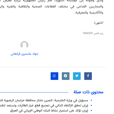
ولدى وصوله إلى مؤسسة الشهيد، قام رئيس الجمهورية بزيارة معرض أ
والمحاربين القدامى في مختلف القطاعات الصحية والثقافية والفنية والري
والأكاديمية والمعرفية.
/انتهى/
رمز الخبر
1942241
جواد ماستری فراهانی
محتوى ذات صلة
مسؤول في وزارة الخارجية: الصين تختار محافظة خراسان الرضوية لل
إيران تحقق الإكتفاء الذاتي في تصنيع قطع غيار الطائرات وتستعد لتقد
إيران تؤكد على استمرار نشاط البنك الوطني الإيراني في العراق