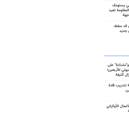
ني يستهدف
المقاومة تعيد
جهة
 قد سقط،
 جديد
و"تشذابة" على
وني للأربعين؛
زال كثيفة
ة لتدريب قادة
ين
أعمال الأوكراني