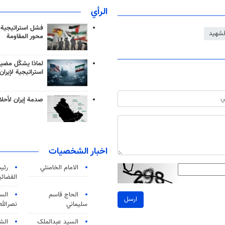
الرأي
فشل استراتيجية
شهيد
محور المقاومة
لماذا يشكّل مضيق
استراتيجية لإيران
صدمة إيران لأحلام
اخبار الشخصيات
الامام الخامنئي
رئی
القضائی
الحاج قاسم
الس
ارسل
سليماني
نصرالله
السید عبدالملک
الش