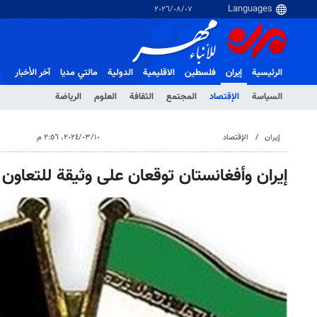
٠٧‏/٠٨‏/٢٠٢٦
الرئيسية
إيران
فلسطین
الاقلیمیة
الدولية
مالتي مدیا
آخر الأخبار
السياسة
الإقتصاد
المجتمع
الثقافة
العلوم
الرياضة
إيران
الإقتصاد
١٠‏/٠٣‏/٢٠٢٤، ٢:٥٦ م
إيران وأفغانستان توقعان على وثيقة للتعاون