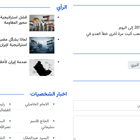
الرأي
فشل استراتيجية
محور المقاومة
شعب أثبت مرة أخرى خطأ العدو في
لماذا يشكّل مضيق
استراتيجية لإيران
صدمة إيران لأحلام
البري
اخبار الشخصيات
الامام الخامنئي
رئی
القضائی
الحاج قاسم
الس
سليماني
نصرالله
السید عبدالملک
الش