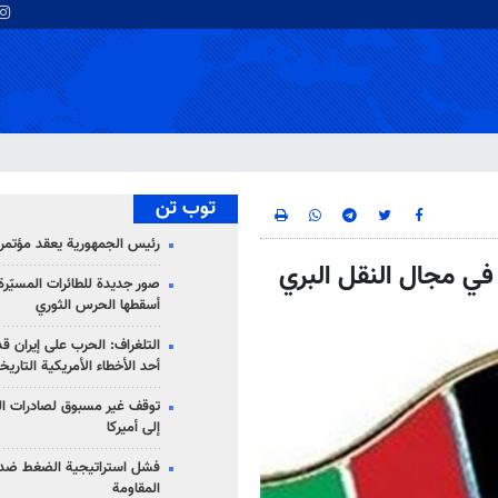
توب تن
رئيس الجمهورية يعقد مؤتمراً 
 في مجال النقل البري
صور جديدة للطائرات المسيّرة 
أسقطها الحرس الثوري
التلغراف: الحرب على إيران ق
أحد الأخطاء الأمريكية التاريخ
توقف غير مسبوق لصادرات ال
إلى أميركا
فشل استراتيجية الضغط ضد
المقاومة