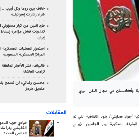
خلاف بين روما وتل أبيب... إ
شراء رادارات إسرائيلية
طرد اثنين من كبار مسؤولي ال
تداعيات فشل مؤامرة إسقاط ا
إيران
استمرار العمليات العسكرية ا
المراكز العسكرية السعودية
قاليباف: نشر الأخبار الملفقة
ترامب الفاشلة
محسن رضائي: لن نسمح بفتح
مضيق هرمز
ية وأفغانستان في مجال النقل البري
المقابلات
نية "جواد هدايتي"، بنود الاتفاقية التي تم
قيادي حزب الدعوة
وثيقة المذكورة بين الجانبين الإيراني
الكفيشي يقرأ ملا
العالمي الجديد