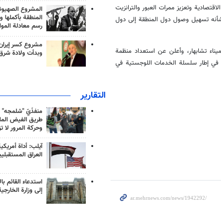
لاقتصادية وتعزيز ممرات العبور والترانزيت
المشروع الصهيو
المنطقة بأكملها و
شأنه تسهيل وصول دول المنطقة إلى دول
رسم معادلة الموا
مشروع كسر إيران
ميناء تشابهار، وأعلن عن استعداد منظمة
وبدأت ولادة شرق
غان في إطار سلسلة الخدمات اللوجستية في
التقارير
منفذَيّ "شلمجه" 
طريق الفيض الملي
وحركة المرور لا ت
آيلب: أداة أمريكي
العراق المستقبلي
استدعاء القائم بال
إلى وزارة الخارجية