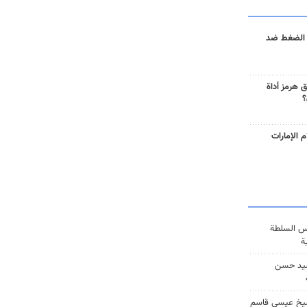
 الضغط ضد
 هرمز أداة
؟
 الإمارات
س السلطة
ة
يد حسن
يخ عيسى قاسم