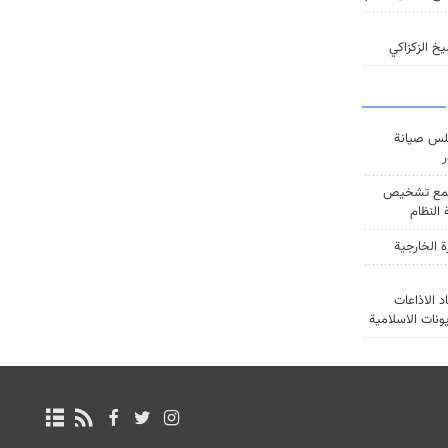
خ الزكزاكي
س صيانة
ر
ع تشخيص
النظام
ة الخارجية
د الاذاعات
يونات الاسلامية