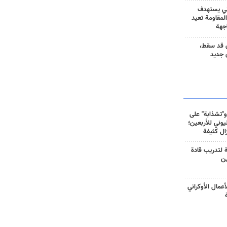
ني يستهدف
المقاومة تعيد
جهة
 قد سقط،
 جديد
و"تشذابة" على
وني للأربعين؛
زال كثيفة
ة لتدريب قادة
ين
أعمال الأوكراني