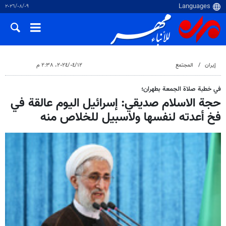
٠٩‏/٠٨‏/٢٠٢٦
إيران
المجتمع
١٢‏/٠٤‏/٢٠٢٤، ٢:٣٨ م
في خطبة صلاة الجمعة بطهران؛
حجة الاسلام صديقي: إسرائيل اليوم عالقة في
فخ أعدته لنفسها ولاسبيل للخلاص منه