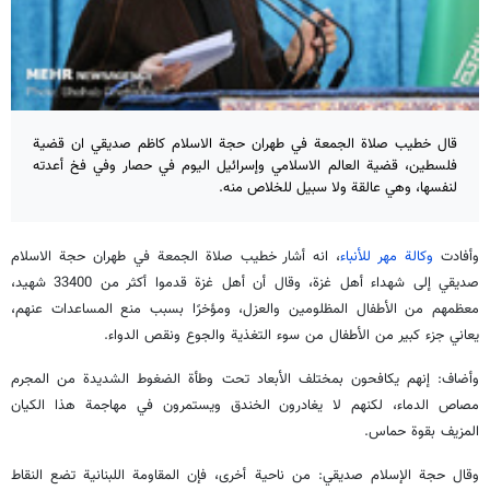
قال خطيب صلاة الجمعة في طهران حجة الاسلام كاظم صديقي ان قضية
فلسطين، قضية العالم الاسلامي وإسرائيل اليوم في حصار وفي فخ أعدته
لنفسها، وهي عالقة ولا سبيل للخلاص منه.
وأفادت
وكالة مهر للأنباء
، انه أشار خطيب صلاة الجمعة في طهران حجة الاسلام
صديقي إلى شهداء أهل غزة، وقال أن أهل غزة قدموا أكثر من 33400 شهيد،
معظمهم من الأطفال المظلومين والعزل، ومؤخرًا بسبب منع المساعدات عنهم،
يعاني جزء كبير من الأطفال من سوء التغذية والجوع ونقص الدواء.
وأضاف: إنهم يكافحون بمختلف الأبعاد تحت وطأة الضغوط الشديدة من المجرم
مصاص الدماء، لكنهم لا يغادرون الخندق ويستمرون في مهاجمة هذا الكيان
المزيف بقوة حماس.
وقال حجة الإسلام صديقي: من ناحية أخرى، فإن المقاومة اللبنانية تضع النقاط