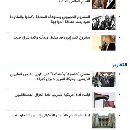
النظام العالمي الجديد
المشروع الصهيوني يستهدف المنطقة بأكملها والمقاومة
تعيد رسم معادلة المواجهة
مشروع كسر إيران قد سقط، وبدأت ولادة شرق جديد
التقارير
منفذَيّ "شلمجه" و"تشذابة" على طريق الفيض المليوني
للأربعين؛ وحركة المرور لا تزال كثيفة
آيلب: أداة أمريكية لتدريب قادة العراق المستقبليين
استدعاء القائم بالأعمال الأوكراني إلى وزارة الخارجية