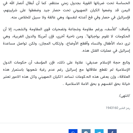
الحساسة تحت ضرباتها القوية بجدول زمني منتظم. كما أن أبطال أنصار الله في
اليمن قد وضعوا الكيان الصهيوني تحت حصار جيد وضغطوا على شرايينهم،
فإسرائيل في حصار وفي فخ أعدته لنفسها، وهي عالقة ولا سبيل للخلاص منه.
وأضاف: "للأسف، ورغم مقاومة وشجاعة وتضحيات قوى المقاومة والشعب، إلا أن
الحكومات لا تقوم بواجباتها". ومن ناحية أخرى، فإن أمريكا والدول الغربية، وهي
ترى دماء الأطفال والنساء وأفظع الأوضاع، وارتكاب المجازر، ولكن تواصل مساعدة
إسرائيل في عمليات القتل هذه.
وتابع حجة الإسلام صديقي: علاوة على ذلك، فإن المؤسف أن حكومات الدول
الإسلامية لم تقطع علاقاتها مع إسرائيل رغم عدم رغبة شعوبها باستمرار هذه
العلاقة، وإن بعض هذه الحكومات تساعد الكيان الصهيني وكل هذه الامور تعتبر
خيانة بحق انفسهم و بحق الامة الاسلامية .
/انتهى/
رمز الخبر
1943160