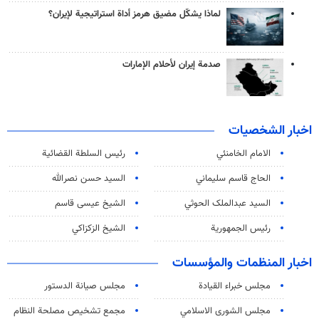
لماذا يشكّل مضيق هرمز أداة استراتيجية لإيران؟
صدمة إيران لأحلام الإمارات
اخبار الشخصيات
الامام الخامنئي
رئیس السلطة القضائیة
الحاج قاسم سليماني
السيد حسن نصرالله
السید عبدالملک الحوثي
الشيخ عيسى قاسم
رئيس الجمهورية
الشيخ الزكزاكي
اخبار المنظمات والمؤسسات
مجلس خبراء القيادة
مجلس صيانة الدستور
مجلس الشورى الاسلامي
مجمع تشخيص مصلحة النظام