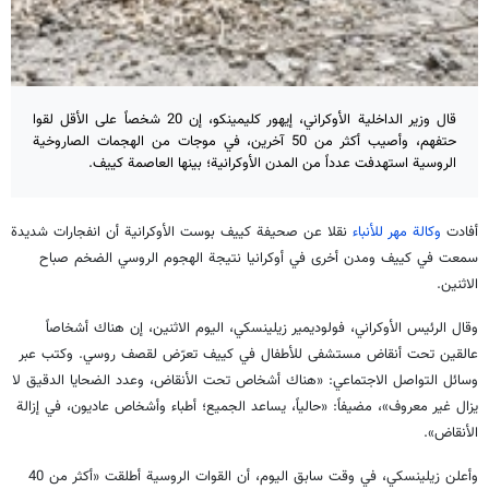
قال وزير الداخلية الأوكراني، إيهور كليمينكو، إن 20 شخصاً على الأقل لقوا
حتفهم، وأصيب أكثر من 50 آخرين، في موجات من الهجمات الصاروخية
الروسية استهدفت عدداً من المدن الأوكرانية؛ بينها العاصمة كييف.
أفادت
وكالة مهر للأنباء
نقلا عن صحيفة كييف بوست الأوكرانية أن انفجارات شديدة
سمعت في كييف ومدن أخرى في أوكرانيا نتيجة الهجوم الروسي الضخم صباح
الاثنين.
وقال الرئيس الأوكراني، فولوديمير زيلينسكي، اليوم الاثنين، إن هناك أشخاصاً
عالقين تحت أنقاض مستشفى للأطفال في كييف تعرّض لقصف روسي. وكتب عبر
وسائل التواصل الاجتماعي: «هناك أشخاص تحت الأنقاض، وعدد الضحايا الدقيق لا
يزال غير معروف»، مضيفاً: «حالياً، يساعد الجميع؛ أطباء وأشخاص عاديون، في إزالة
الأنقاض».
وأعلن زيلينسكي، في وقت سابق اليوم، أن القوات الروسية أطلقت «أكثر من 40