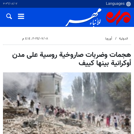
٠٧‏/٠٨‏/٢٠٢٦
الدولية
أوروبا
٠٨‏/٠٧‏/٢٠٢٤، ٤:١٤ م
هجمات وضربات صاروخية روسية على مدن
أوكرانية بينها كييف