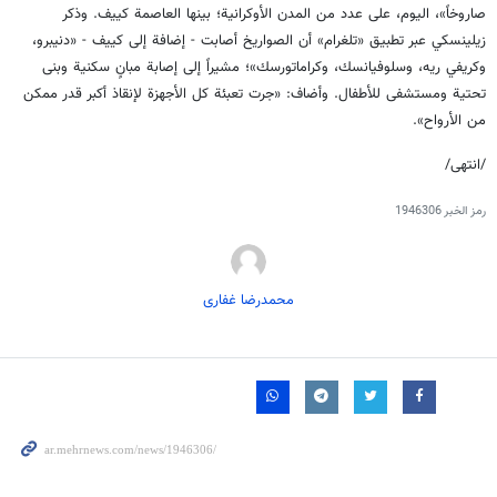
صاروخاً»، اليوم، على عدد من المدن الأوكرانية؛ بينها العاصمة كييف. وذكر
زيلينسكي عبر تطبيق «تلغرام» أن الصواريخ أصابت - إضافة إلى كييف - «دنيبرو،
وكريفي ريه، وسلوفيانسك، وكراماتورسك»؛ مشيراً إلى إصابة مبانٍ سكنية وبنى
تحتية ومستشفى للأطفال. وأضاف: «جرت تعبئة كل الأجهزة لإنقاذ أكبر قدر ممكن
من الأرواح».
/انتهى/
رمز الخبر
1946306
محمدرضا غفاری