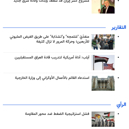
مشروع كسر إيران قد سقط، وبدأت ولادة شرق جديد
التقارير
منفذَيّ "شلمجه" و"تشذابة" على طريق الفيض المليوني
للأربعين؛ وحركة المرور لا تزال كثيفة
آيلب: أداة أمريكية لتدريب قادة العراق المستقبليين
استدعاء القائم بالأعمال الأوكراني إلى وزارة الخارجية
الرأي
فشل استراتيجية الضغط ضد محور المقاومة