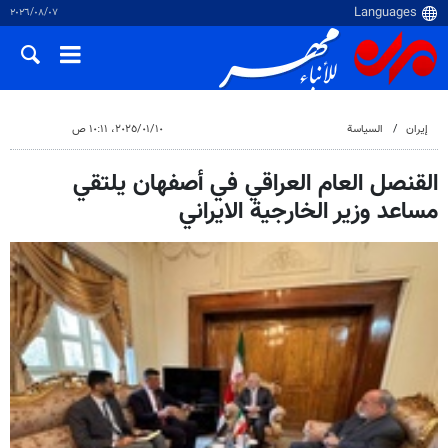
٠٧‏/٠٨‏/٢٠٢٦
إيران
السياسة
١٠‏/٠١‏/٢٠٢٥، ١٠:١١ ص
القنصل العام العراقي في أصفهان يلتقي
مساعد وزير الخارجية الايراني