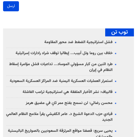
ارسل
توب تن
فشل استراتيجية الضغط ضد محور المقاومة
خلاف بين روما وتل أبيب... إيطاليا توقف شراء رادارات إسرائيلية
طرد اثنين من كبار مسؤولي الموساد... تداعيات فشل مؤامرة إسقاط
النظام في إيران
استمرار العمليات العسكرية اليمنية ضد المراكز العسكرية السعودية
قاليباف: نشر الأخبار الملفقة هي استراتيجية ترامب الفاشلة
محسن رضائي: لن نسمح بفتح ممر ثانٍ في مضيق هرمز
قيادي حزب الدعوة الشيخ د. عامر الكفيشي يقرأ ملامح النظام العالمي
الجديد
يحيى سريع: قصفنا مواقع المرتزقة السعوديين بالصواريخ الباليستية
والمسيّرات