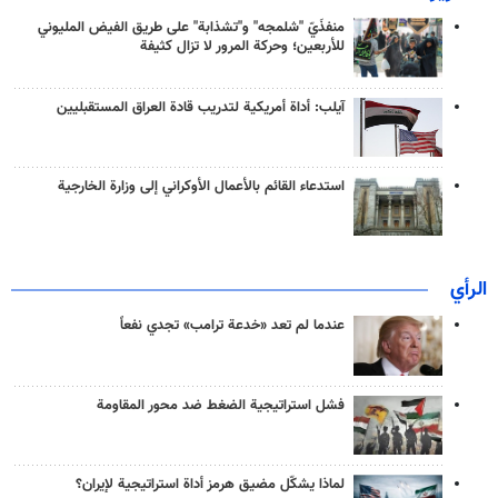
منفذَيّ "شلمجه" و"تشذابة" على طريق الفيض المليوني
للأربعين؛ وحركة المرور لا تزال كثيفة
آيلب: أداة أمريكية لتدريب قادة العراق المستقبليين
استدعاء القائم بالأعمال الأوكراني إلى وزارة الخارجية
الرأي
عندما لم تعد «خدعة ترامب» تجدي نفعاً
فشل استراتيجية الضغط ضد محور المقاومة
لماذا يشكّل مضيق هرمز أداة استراتيجية لإيران؟