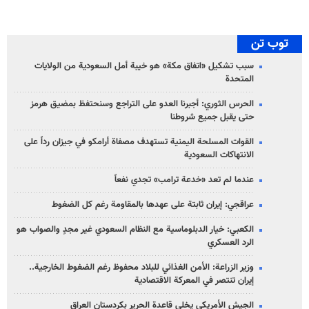
توب تن
سبب تشكيل «اتفاق مكة» هو خيبة أمل السعودية من الولايات
المتحدة
الحرس الثوري: أجبرنا العدو على التراجع وسنحتفظ بمضيق هرمز
حتى يقبل جميع شروطنا
القوات المسلحة اليمنية تستهدف مصفاة أرامكو في جيزان رداً على
الانتهاكات السعودية
عندما لم تعد «خدعة ترامب» تجدي نفعاً
عراقجي: إيران ثابتة على عهدها بالمقاومة رغم كل الضغوط
الكعبي: خيار الدبلوماسية مع النظام السعودي غير مجدٍ والصواب هو
الرد العسكري
وزير الزراعة: الأمن الغذائي للبلاد محفوظ رغم الضغوط الخارجية..
إيران تنتصر في المعركة الاقتصادية
الجيش الأمريكي يخلي قاعدة الحرير بكردستان العراق