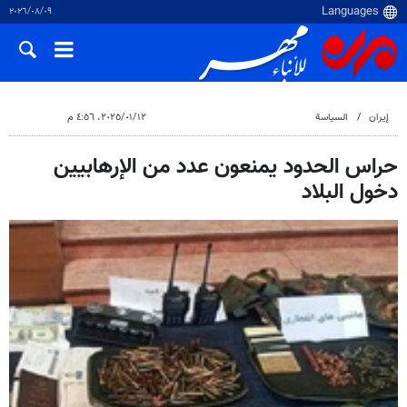
٠٩‏/٠٨‏/٢٠٢٦
إيران
السياسة
١٢‏/٠١‏/٢٠٢٥، ٤:٥٦ م
حراس الحدود يمنعون عدد من الإرهابيين
دخول البلاد