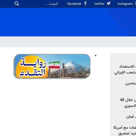
facebook
twitter
instagram
الاستعداد
لشعب الإيراني
المسلحين
بزشكيان: خططوا لإسقاط إيران خلال 48
السوري
عُمان
ضات مع أمريكا
جديد لمضيق