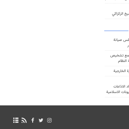
خ الزكزاكي
س صيانة
ر
ع تشخيص
النظام
ة الخارجية
د الاذاعات
يونات الاسلامية