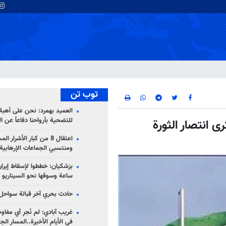
توب تن
العميد بهمرد: نحن على أهبة 
للتضحية بأرواحنا دفاعاً عن ا
ى انتصار الثورة
اعتقال 8 من كبار الأشرار 
ومنتسبي الجماعات الإرهابية
ساعة وسوقها نحو السيناريو 
حادث بحري آخر قبالة سواحل 
غريب آبادي: لم نُجرِ أي مفاو
في الأيام الأخيرة..المسار ال