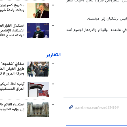
يس البيلاروسي ضرورة تبادل وجهات النظر
مشروع كسر إيران
وبدأت ولادة شرق
لرئيس بزشكيان إلى مينسك.
استقلال القرار الع
 تطلعاته، والوئام والازدهار لجميع أبناء
الاستقرار الإقليم
الهادئة تصنع التأث
التقارير
منفذَيّ "شلمجه" 
طريق الفيض الملي
وحركة المرور لا ت
آيلب: أداة أمريكي
العراق المستقبلي
استدعاء القائم بال
إلى وزارة الخارجية