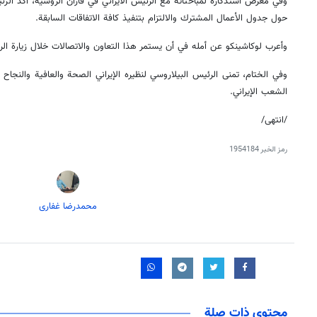
وفي معرض استذكاره لمباحثاته مع الرئيس الايراني في قازان الروسية، اكد الرئ
حول جدول الأعمال المشترك والالتزام بتنفيذ كافة الاتفاقات السابقة.
وأعرب لوكاشينكو عن أمله في أن يستمر هذا التعاون والاتصالات خلال زيارة ا
وفي الختام، تمنى الرئيس البيلاروسي لنظيره الإيراني الصحة والعافية والنجاح في
الشعب الإيراني.
/انتهى/
رمز الخبر
1954184
محمدرضا غفاری
محتوى ذات صلة