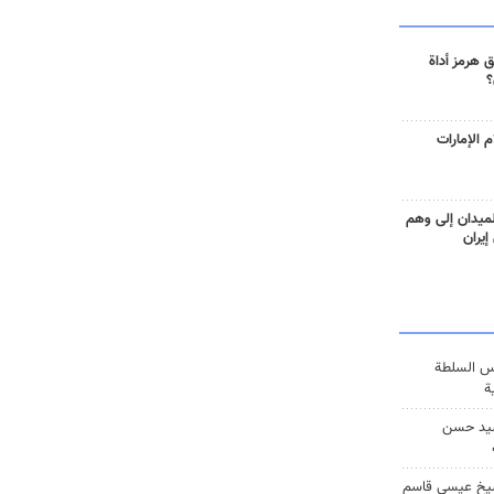
 هرمز أداة
؟
 الإمارات
ميدان إلى وهم
إيران
س السلطة
ة
يد حسن
يخ عيسى قاسم