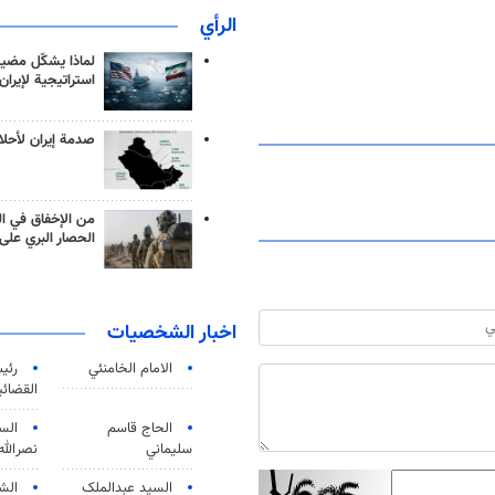
الرأي
لماذا يشكّل مضيق
استراتيجية لإيران
صدمة إيران لأحلام
من الإخفاق في ال
الحصار البري على 
اخبار الشخصيات
الامام الخامنئي
رئی
القضائی
الحاج قاسم
الس
سليماني
نصرالله
السید عبدالملک
الش