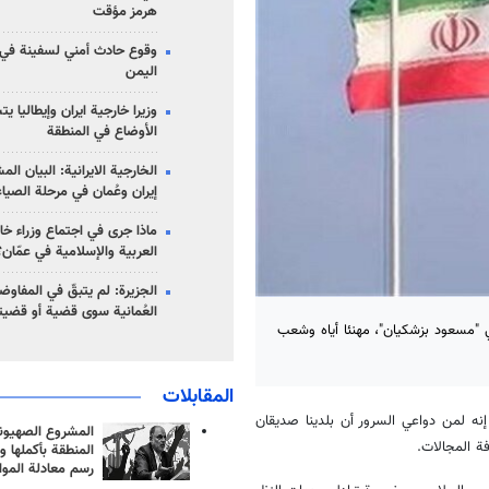
هرمز مؤقت
وقوع حادث أمني لسفينة في
اليمن
وزيرا خارجية ايران وإيطاليا ي
الأوضاع في المنطقة
الخارجية الايرانية: البيان ال
إيران وعُمان في مرحلة الصياغ
ماذا جرى في اجتماع وزراء خا
العربية والإسلامية في عمّان؟
الجزيرة: لم يتبقّ في المفاوضا
العُمانية سوى قضية أو قضيت
ني "مسعود بزشكيان"، مهنئا أياه وشعب
المقابلات
إنه لمن دواعي السرور أن بلدينا صديقان
المشروع الصهيو
فة المجالات.
المنطقة بأكملها و
رسم معادلة الموا