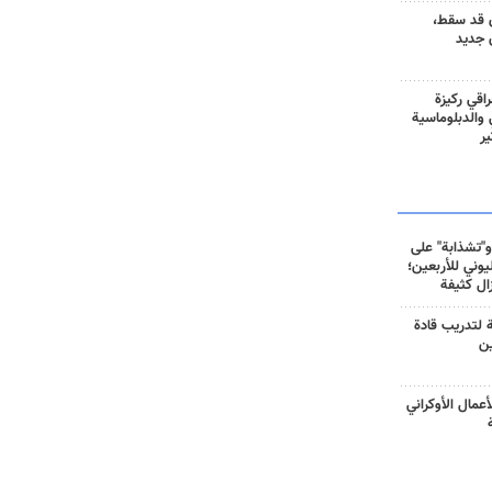
 قد سقط،
 جديد
راقي ركيزة
ي والدبلوماسية
ير
و"تشذابة" على
وني للأربعين؛
زال كثيفة
ة لتدريب قادة
ين
أعمال الأوكراني