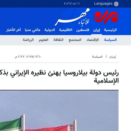
٠٦‏/٠٨‏/٢٠٢٦
الرئيسية
إيران
فلسطین
الاقلیمیة
الدولية
مالتي مدیا
آخر الأخبار
السياسة
الإقتصاد
المجتمع
الثقافة
العلوم
الرياضة
إيران
السياسة
١٠‏/٠٢‏/٢٠٢٥، ٢:٢٧ م
رئيس دولة بيلاروسيا يهنئ نظيره الإيراني بذكر
الإسلامية