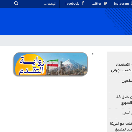
facebook
twitter
instagram
الاستعداد
لشعب الإيراني
المسلحين
بزشكيان: خططوا لإسقاط إيران خلال 48
السوري
عُمان
ضات مع أمريكا
جديد لمضيق