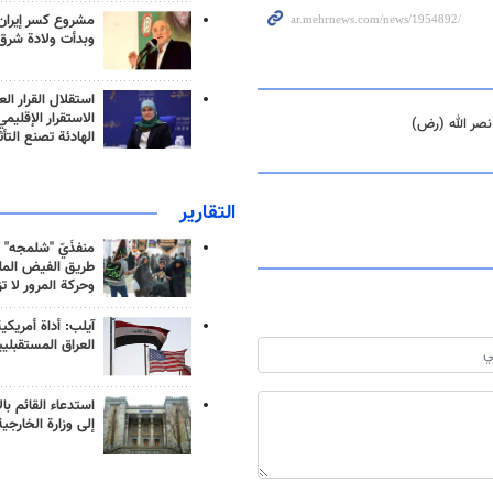
مشروع كسر إيران
وبدأت ولادة شرق
استقلال القرار الع
الاستقرار الإقليم
نصر الله (رض)
الهادئة تصنع التأث
التقارير
منفذَيّ "شلمجه" 
طريق الفيض الملي
وحركة المرور لا ت
آيلب: أداة أمريكي
العراق المستقبلي
استدعاء القائم بال
إلى وزارة الخارجية