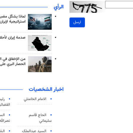
الرأي
لماذا يشكّل مضيق
استراتيجية لإيران
ارسل
صدمة إيران لأحلام
من الإخفاق في ال
الحصار البري على 
اخبار الشخصيات
الامام الخامنئي
رئی
القضائی
الحاج قاسم
الس
سليماني
نصرالله
السید عبدالملک
الش