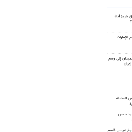
 هرمز أداة
؟
 الإمارات
ميدان إلى وهم
إيران
س السلطة
ة
يد حسن
يخ عيسى قاسم