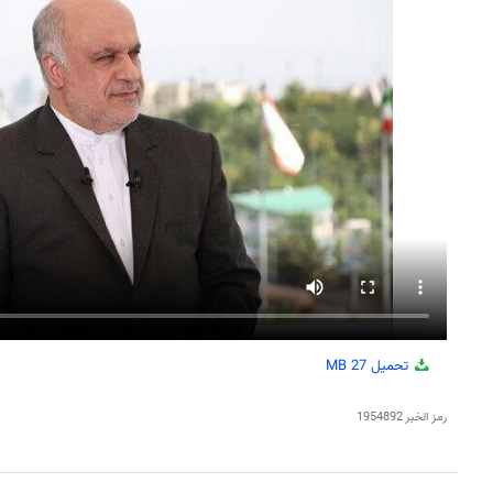
تحميل
27 MB
رمز الخبر
1954892