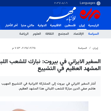
٠٦‏/٠٨‏/٢٠٢٦
الرئيسية
إيران
فلسطین
الاقلیمیة
الدولية
مالتي مدیا
آخر الأخبار
السياسة
الإقتصاد
المجتمع
الثقافة
العلوم
الرياضة
إيران
السياسة
٢٥‏/٠٢‏/٢٠٢٥، ٧:٤٣ م
السفير الايراني في بيروت: نبارك للشعب الل
المشهد العظيم في التشييع
أشار السفير الايراني في بيروت إلى المشاركة الايرانية في التشييع المهي
هاشم صفي الدين مباركا للشعب اللبناني هذا المشهد العظيم.