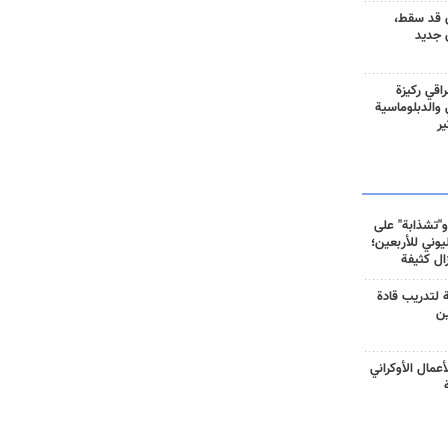
 قد سقط،
 جديد
راقي ركيزة
ي والدبلوماسية
ير
و"تشذابة" على
وني للأربعين؛
زال كثيفة
ة لتدريب قادة
ين
أعمال الأوكراني