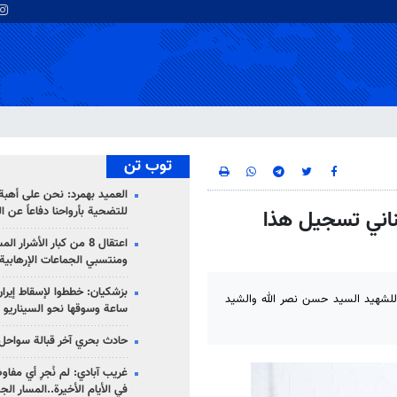
توب تن
العميد بهمرد: نحن على أهبة 
للتضحية بأرواحنا دفاعاً عن ا
بناني تسجيل هذا
اعتقال 8 من كبار الأشرار 
ومنتسبي الجماعات الإرهابية
ب للشهيد السيد حسن نصر الله والشيد
ساعة وسوقها نحو السيناريو 
حادث بحري آخر قبالة سواحل 
غريب آبادي: لم نُجرِ أي مفاو
في الأيام الأخيرة..المسار ال