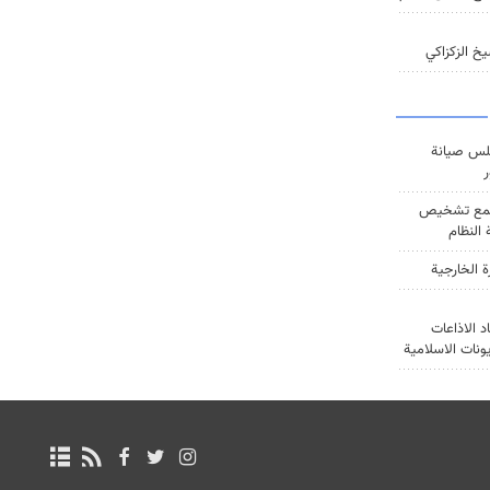
خ الزكزاكي
س صيانة
ر
ع تشخيص
النظام
ة الخارجية
د الاذاعات
يونات الاسلامية