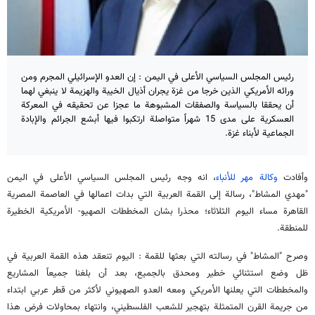
رئيس المجلس السياسي الأعلى في اليمن : إن العدو الإسرائيلي المجرم ومن
ورائه الأمريكي الذين خرجا من غزة يجران أذيال الخيبة والهزيمة لا ينبغي لهما
أن يحققا بالسياسة والصفقات المشبوهة ما عجزا عن تحقيقه في المعركة
العسكرية على مدى 15 شهراً متواصلة ارتكبوا فيها أبشع الجرائم والإبادة
الجماعية لأبناء غزة.
وأفادت
وكالة مهر للأنباء
، انه وجه رئيس المجلس السياسي الأعلى في اليمن
"مهدي المشاط"، رسالة إلى القمة العربية التي بدات اعمالها في العاصمة المصرية
القاهرة مساء اليوم الثلاثاء؛ محذرا بشان المخططات الصهيو- الأمريكية الخطيرة
للمنطقة.
وصرح "المشاط" في رسالته التي بعثها للقمة : اليوم تنعقد هذه القمة العربية في
ظل وضع استثنائي خطير ومحدق بالجميع، بعد أن بلغنا جميعاً المشاريع
والمخططات التي يعلنها الأمريكي ومعه العدو الصهيوني لأكثر من قطر عربي ابتداء
من جريمة القرن المتمثلة بتهجير للشعب الفلسطيني، وانتهاء بمحاولات فرض هذا