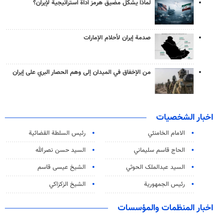
لماذا يشكّل مضيق هرمز أداة استراتيجية لإيران؟
صدمة إيران لأحلام الإمارات
من الإخفاق في الميدان إلى وهم الحصار البري على إيران
اخبار الشخصيات
الامام الخامنئي
رئیس السلطة القضائیة
الحاج قاسم سليماني
السيد حسن نصرالله
السید عبدالملک الحوثي
الشيخ عيسى قاسم
رئيس الجمهورية
الشيخ الزكزاكي
اخبار المنظمات والمؤسسات