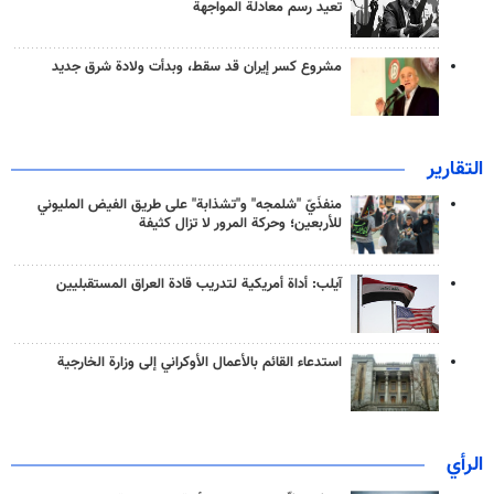
تعيد رسم معادلة المواجهة
مشروع كسر إيران قد سقط، وبدأت ولادة شرق جديد
التقارير
منفذَيّ "شلمجه" و"تشذابة" على طريق الفيض المليوني
للأربعين؛ وحركة المرور لا تزال كثيفة
آيلب: أداة أمريكية لتدريب قادة العراق المستقبليين
استدعاء القائم بالأعمال الأوكراني إلى وزارة الخارجية
الرأي