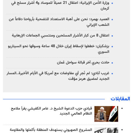
وزارة الأمن الإيرانية: اعتقال 21 عميلاً للموساد و4 أشرار مسلح في
كرمان
العميد بهمرد: نحن على أهبة الاستعداد للتضحية بأرواحنا دفاعاً عن
الشعب الإيراني
اعتقال 8 من كبار الأشرار المسلحين ومنتسبي الجماعات الإرهابية
بزشكيان: خططوا لإسقاط إيران خلال 48 ساعة وسوقها نحو السيناريو
السوري
حادث بحري آخر قبالة سواحل عُمان
غريب آبادي: لم نُجرِ أي مفاوضات مع أمريكا في الأيام الأخيرة..المسار
الجديد لمضيق هرمز مؤقت
المقابلات
قيادي حزب الدعوة الشيخ د. عامر الكفيشي يقرأ ملامح
النظام العالمي الجديد
المشروع الصهيوني يستهدف المنطقة بأكملها والمقاومة