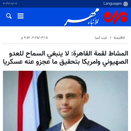
٠٧‏/٠٨‏/٢٠٢٦
الاقلیمیة
غرب آسیا
٠٤‏/٠٣‏/٢٠٢٥، ٩:٥٢ م
المشاط لقمة القاهرة: لا ينبغي السماح للعدو
الصهيوني وامريكا بتحقيق ما عجزو عنه عسكريا