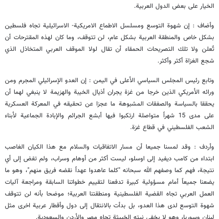
الخيار على بعض الدول العربية.
وأضاف : إن شهوة التوسع ومسلسل الاطماع الامريكية- الاسرائيلية تجاه فلسطين
بشكل خاص والمنطقة العربية بشكل عام، لن تتوقف، وما كان لهذه المقترحات أن
تٌعلن ولا تلك التصريحات الحمقاء أن تقال لولا الموقف العربي المتخاذل الذي
شجع الغزاة أكثر وأكثر.
وتابع رئيس المجلس السياسي الأعلى في اليمن : إن العدو الإسرائيلي المجرم ومن
ورائه الأمريكي الذين خرجا من غزة يجران أذيال الخيبة والهزيمة لا ينبغي لهما أن
يحققا بالسياسة والصفقات المشبوهة ما عجزا عن تحقيقه في المعركة العسكرية
على مدى 15 شهراً متواصلة ارتكبوا فيها أبشع الجرائم والإبادة الجماعية لأبناء
الشعب الفلسطيني في قطاع غزة.
وأردف : وقد لمسنا جميعا أن مسار الاتفاقيات والسلام مع هذا الكيان الغاصب
ابتداء من كامب ديفيد إلى اوسلو، ليست أكثر من أوهام وسراب، ولم تفض إلى أي
نتيجة، فهم كما وصفهم الله سبحانه "كلما عاهدوا عهداً نقضه فريق منهم"، وهو ما
يضعنا جميعاً أمام مسؤولية كبيرة تدفعنا لتقييم خطواتنا السابقة ومراجعة آليات
العمل العربي تجاه القضية الفلسطينية ومنطقتنا العربية؛ موضحا بأنه لن تتوقف
شهوة التوسع لدى هذا العدو، بل بدأت بالانتقال إلى دول وأقطار عربية اخرى مثل
لبنان وسوريا، وهو لا يخفي نيته الخبيثة تجاه مصر والأردن والسعودية.