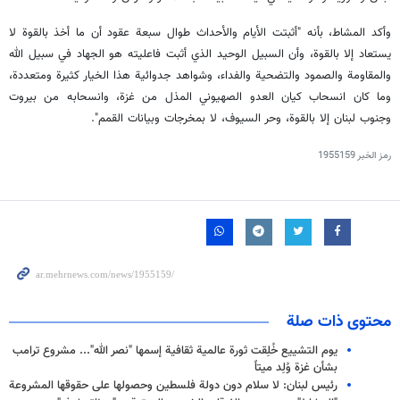
وأكد المشاط، بأنه "أثبتت الأيام والأحداث طوال سبعة عقود أن ما أخذ بالقوة لا
يستعاد إلا بالقوة، وأن السبيل الوحيد الذي أثبت فاعليته هو الجهاد في سبيل الله
والمقاومة والصمود والتضحية والفداء، وشواهد جدوائية هذا الخيار كثيرة ومتعددة،
وما كان انسحاب كيان العدو الصهيوني المذل من غزة، وانسحابه من بيروت
وجنوب لبنان إلا بالقوة، وحر السيوف، لا بمخرجات وبيانات القمم".
رمز الخبر
1955159
محتوى ذات صلة
يوم التشييع خُلِقت ثورة عالمية ثقافية إسمها "نصر الله"... مشروع ترامب
بشأن غزة وُلِد ميتاً
رئيس لبنان: لا سلام دون دولة فلسطين وحصولها على حقوقها المشروعة