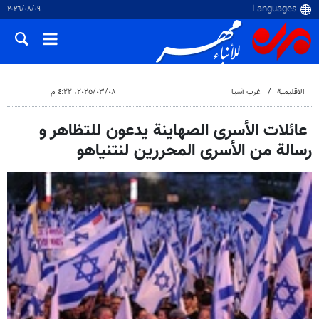
٠٩‏/٠٨‏/٢٠٢٦
الاقلیمیة
غرب آسیا
٠٨‏/٠٣‏/٢٠٢٥، ٤:٢٢ م
عائلات الأسرى الصهاينة يدعون للتظاهر و
رسالة من الأسرى المحررين لنتنياهو