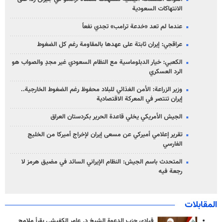
الانتهاكات السعودية
عندما لم تعد «خدعة ترامب» تجدي نفعاً
عراقجي: إيران ثابتة على عهدها بالمقاومة رغم كل الضغوط
الكعبي: خيار الدبلوماسية مع النظام السعودي غير مجدٍ والصواب هو
الرد العسكري
وزير الزراعة: الأمن الغذائي للبلاد محفوظ رغم الضغوط الخارجية..
إيران تنتصر في المعركة الاقتصادية
الجيش الأمريكي يخلي قاعدة الحرير بكردستان العراق
تقرير إعلامي أميركي عن مسعى إيران لإخراج أميركا من الخليج
الفارسي
المتحدث باسم الجيش: النظام الإيراني السائد في مضيق هرمز لا
رجعة فيه
المقابلات
قيادي حزب الدعوة الشيخ د. عامر الكفيشي يقرأ ملامح