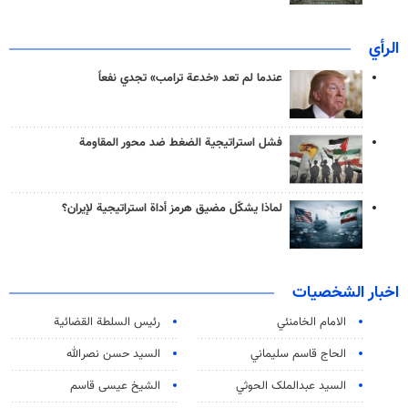
الرأي
عندما لم تعد «خدعة ترامب» تجدي نفعاً
فشل استراتيجية الضغط ضد محور المقاومة
لماذا يشكّل مضيق هرمز أداة استراتيجية لإيران؟
اخبار الشخصيات
الامام الخامنئي
رئیس السلطة القضائیة
الحاج قاسم سليماني
السيد حسن نصرالله
السید عبدالملک الحوثي
الشيخ عيسى قاسم