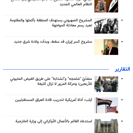
النظام العالمي الجديد
المشروع الصهيوني يستهدف المنطقة بأكملها والمقاومة
تعيد رسم معادلة المواجهة
مشروع كسر إيران قد سقط، وبدأت ولادة شرق جديد
التقارير
منفذَيّ "شلمجه" و"تشذابة" على طريق الفيض المليوني
للأربعين؛ وحركة المرور لا تزال كثيفة
آيلب: أداة أمريكية لتدريب قادة العراق المستقبليين
استدعاء القائم بالأعمال الأوكراني إلى وزارة الخارجية