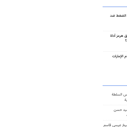
 الضغط ضد
 هرمز أداة
؟
 الإمارات
س السلطة
ة
يد حسن
يخ عيسى قاسم