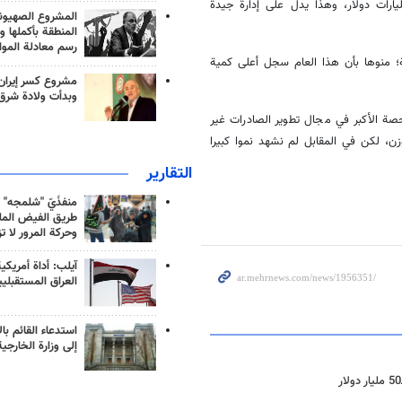
في عام 1403 مقارنة بالعام 1402، حيث شهدنا تحسنا بنسبة 8 مليارات دولار، وهذا يدل على إدارة جيدة
المشروع الصهيو
المنطقة بأكملها و
رسم معادلة الموا
ضي، نمت الصادرات غير النفطية بنسبة 15.6 في المائة؛ منوها بأن هذا العام سجل أعلى كمية
مشروع كسر إيران
وبدأت ولادة شرق
صة الأكبر في مجال تطوير الصادرات غير
بواقع 10 في المائة من حيث الوزن، لكن في المقابل لم نشهد نموا كبيرا
التقارير
منفذَيّ "شلمجه" 
طريق الفيض الملي
وحركة المرور لا ت
آيلب: أداة أمريكي
العراق المستقبلي
استدعاء القائم بال
إلى وزارة الخارجية