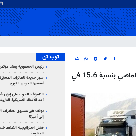
توب تن
رئيس الجمهورية يعقد مؤتمراً 
نمو الصادرات غير النفطية الايرانية في العام الماضي بنسبة 15.6 في
صور جديدة للطائرات المسيّرة 
أسقطها الحرس الثوري
التلغراف: الحرب على إيران ق
أحد الأخطاء الأمريكية التاريخ
توقف غير مسبوق لصادرات ال
إلى أميركا
فشل استراتيجية الضغط ضد
المقاومة