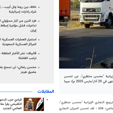
خلاف بين روما وتل أبيب... إ
شراء رادارات إسرائيلية
طرد اثنين من كبار مسؤولي ال
تداعيات فشل مؤامرة إسقاط ا
إيران
استمرار العمليات العسكرية ا
المراكز العسكرية السعودية
قاليباف: نشر الأخبار الملفقة
ترامب الفاشلة
محسن رضائي: لن نسمح بفتح
مضيق هرمز
الإيرانية "محسن منتظري"، عن تحسن
الميزان التجاري السلبي للبلاد خلال العام (الايراني) المنصرم/ 1403 هـ ش (انتهى في 20 آذار/مارس 2025 م)؛ مبينا
المقابلات
قيادي حزب الدعوة
ترویج التجاري الإيرانية "محسن منتظري"،
الكفيشي يقرأ ملا
العالمي الجديد
لماضي؛ قائلا : لقد تحسن الميزان التجاري