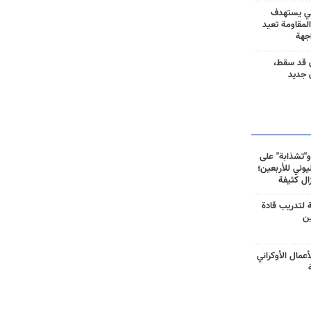
ني يستهدف
المقاومة تعيد
جهة
 قد سقط،
 جديد
و"تشذابة" على
وني للأربعين؛
زال كثيفة
ة لتدريب قادة
ين
أعمال الأوكراني