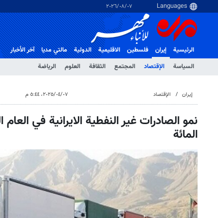
٠٧‏/٠٨‏/٢٠٢٦
الرئيسية
إيران
فلسطین
الاقلیمیة
الدولية
مالتي مدیا
آخر الأخبار
السياسة
الإقتصاد
المجتمع
الثقافة
العلوم
الرياضة
إيران
الإقتصاد
٠٧‏/٠٤‏/٢٠٢٥، ٥:٤٤ م
المائة