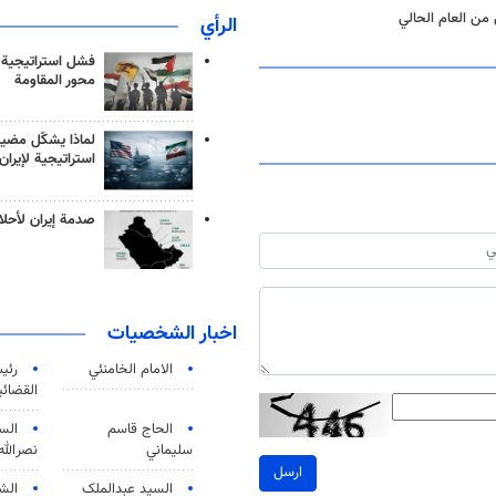
الرأي
فشل استراتيجية
محور المقاومة
لماذا يشكّل مضيق
استراتيجية لإيران
صدمة إيران لأحلام
اخبار الشخصيات
الامام الخامنئي
رئی
القضائی
الحاج قاسم
الس
سليماني
نصرالله
ارسل
السید عبدالملک
الش