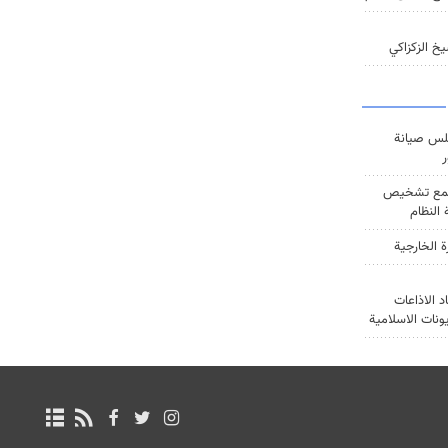
خ الزكزاكي
س صيانة
ر
ع تشخيص
النظام
ة الخارجية
د الاذاعات
يونات الاسلامية