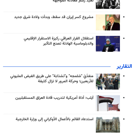
تعيد رسم معادلة المواجهة
مشروع كسر إيران قد سقط، وبدأت ولادة شرق جديد
استقلال القرار العراقي ركيزة الاستقرار الإقليمي
والدبلوماسية الهادئة تصنع التأثير
التقارير
منفذَيّ "شلمجه" و"تشذابة" على طريق الفيض المليوني
للأربعين؛ وحركة المرور لا تزال كثيفة
آيلب: أداة أمريكية لتدريب قادة العراق المستقبليين
استدعاء القائم بالأعمال الأوكراني إلى وزارة الخارجية