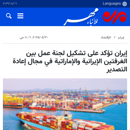
٠٦‏/٠٨‏/٢٠٢٦
إيران
الإقتصاد
٣٠‏/٠٤‏/٢٠٢٥، ١١:٠٦ ص
إيران تؤكد على تشكيل لجنة عمل بين
الغرفتين الإيرانية والإماراتية في مجال إعادة
التصدير