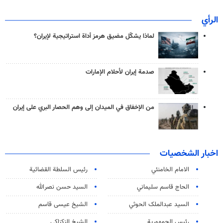
الرأي
لماذا يشكّل مضيق هرمز أداة استراتيجية لإيران؟
صدمة إيران لأحلام الإمارات
من الإخفاق في الميدان إلى وهم الحصار البري على إيران
اخبار الشخصيات
الامام الخامنئي
رئیس السلطة القضائیة
الحاج قاسم سليماني
السيد حسن نصرالله
السید عبدالملک الحوثي
الشيخ عيسى قاسم
رئيس الجمهورية
الشيخ الزكزاكي