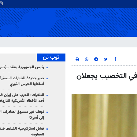
توب تن
رئيس الجمهورية يعقد مؤتمراً 
ن في التخصيب يجعلان
صور جديدة للطائرات المسيّرة 
أسقطها الحرس الثوري
التلغراف: الحرب على إيران ق
أحد الأخطاء الأمريكية التاريخ
توقف غير مسبوق لصادرات ال
إلى أميركا
فشل استراتيجية الضغط ضد
المقاومة