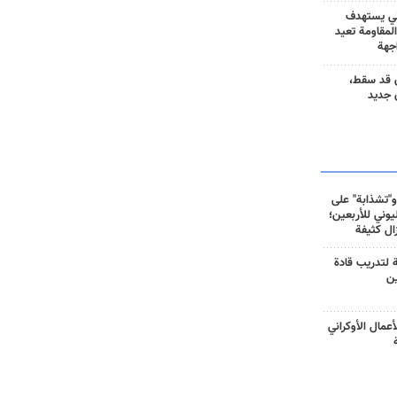
ني يستهدف
المقاومة تعيد
جهة
 قد سقط،
 جديد
و"تشذابة" على
وني للأربعين؛
زال كثيفة
ة لتدريب قادة
ين
أعمال الأوكراني