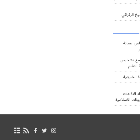
خ الزكزاكي
س صيانة
ر
ع تشخيص
النظام
ة الخارجية
د الاذاعات
يونات الاسلامية