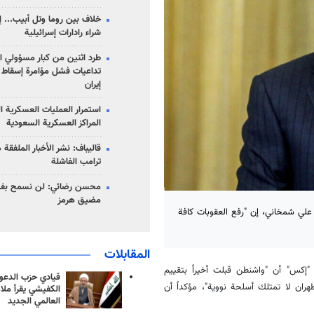
خلاف بين روما وتل أبيب... إ
شراء رادارات إسرائيلية
طرد اثنين من كبار مسؤولي ال
تداعيات فشل مؤامرة إسقاط ا
إيران
استمرار العمليات العسكرية ا
المراكز العسكرية السعودية
قاليباف: نشر الأخبار الملفقة
ترامب الفاشلة
محسن رضائي: لن نسمح بفتح
مضيق هرمز
لي شمخاني، إن "رفع العقوبات كافة
المقابلات
كس" أن "واشنطن قبلت أخيراً بتقييم
قيادي حزب الدعوة
 طهران لا تمتلك أسلحة نووية"، مؤكداً أن
الكفيشي يقرأ ملا
العالمي الجديد