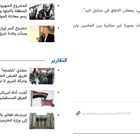
المشروع الصهيو
، يجعلان الاتفاق في متناول اليد".
المنطقة بأكملها و
رسم معادلة الموا
ت بصورة غير مباشرة بين الجانبين وان
مشروع كسر إيران
وبدأت ولادة شرق
التقارير
منفذَيّ "شلمجه" 
طريق الفيض الملي
وحركة المرور لا ت
آيلب: أداة أمريكي
العراق المستقبلي
استدعاء القائم بال
إلى وزارة الخارجية