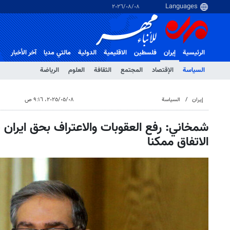
٠٨‏/٠٨‏/٢٠٢٦
الرئيسية
إيران
فلسطین
الاقلیمیة
الدولية
مالتي مدیا
آخر الأخبار
السياسة
الإقتصاد
المجتمع
الثقافة
العلوم
الرياضة
إيران
السياسة
٠٨‏/٠٥‏/٢٠٢٥، ٩:١٦ ص
شمخاني: رفع العقوبات والاعتراف بحق ايرا
الاتفاق ممكنا