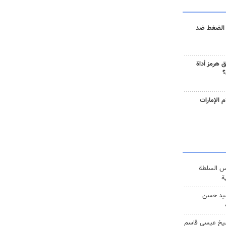
 الضغط ضد
 هرمز أداة
؟
 الإمارات
س السلطة
ة
يد حسن
يخ عيسى قاسم