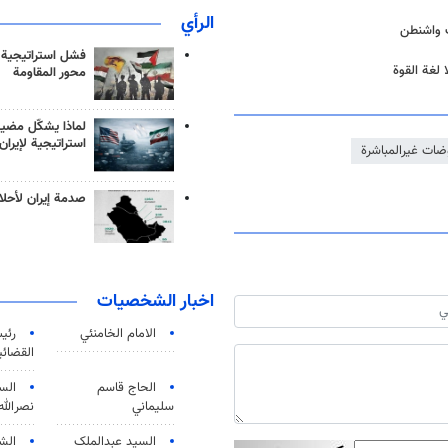
الرأي
ك واشنطن
فشل استراتيجية
 لغة القوة
محور المقاومة
لماذا يشكّل مضيق
استراتيجية لإيران
ضات غيرالمباشرة
صدمة إيران لأحلام
اخبار الشخصيات
الامام الخامنئي
رئی
القضائی
الحاج قاسم
الس
سليماني
نصرالله
السید عبدالملک
الش