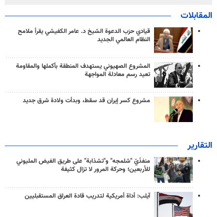
المقابلات
قيادي حزب الدعوة الشيخ د. عامر الكفيشي يقرأ ملامح
النظام العالمي الجديد
المشروع الصهيوني يستهدف المنطقة بأكملها والمقاومة
تعيد رسم معادلة المواجهة
مشروع كسر إيران قد سقط، وبدأت ولادة شرق جديد
التقارير
منفذَيّ "شلمجه" و"تشذابة" على طريق الفيض المليوني
للأربعين؛ وحركة المرور لا تزال كثيفة
آيلب: أداة أمريكية لتدريب قادة العراق المستقبليين