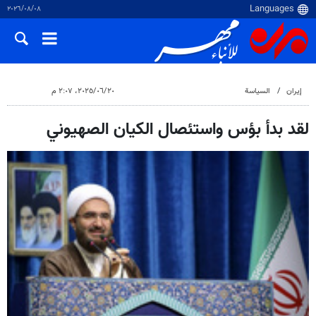
٠٨‏/٠٨‏/٢٠٢٦
إيران
السياسة
٢٠‏/٠٦‏/٢٠٢٥، ٢:٠٧ م
لقد بدأ بؤس واستئصال الكيان الصهيوني