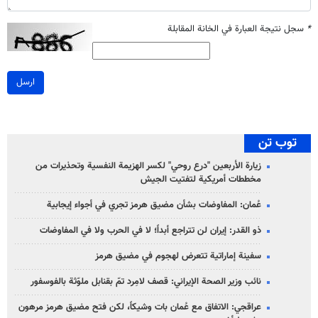
*
سجل نتيجة العبارة في الخانة المقابلة
ارسل
توب تن
زيارة الأربعين "درع روحي" لكسر الهزيمة النفسية وتحذيرات من
مخططات أمريكية لتفتيت الجيش
عُمان: المفاوضات بشأن مضيق هرمز تجري في أجواء إيجابية
ذو القدر: إيران لن تتراجع أبداً؛ لا في الحرب ولا في المفاوضات
سفينة إماراتية تتعرض لهجوم في مضيق هرمز
نائب وزير الصحة الإيراني: قصف لامِرد تمّ بقنابل ملوّثة بالفوسفور
عراقجي: الاتفاق مع عُمان بات وشيكاً، لكن فتح مضيق هرمز مرهون