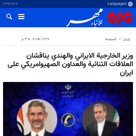
٠٨‏/٠٨‏/٢٠٢٦
إيران
السياسة
٢٧‏/٠٦‏/٢٠٢٥، ٣:٤٠ م
وزير الخارجية الايراني والهندي يناقشان
العلاقات الثنائية والعداون الصهيوامريكي على
ايران