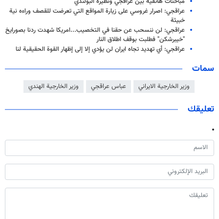
مباحثات هاتفية بين عراقجي ونظيره البولندي
عراقجي: اصرار غروسي على زيارة المواقع التي تعرضت للقصف وراءه نية
خبيثة
عراقجي: لن ننسحب عن حقنا في التخصيب...امريكا شهدت ردنا بصورايخ
"خيبرشكن" فطلبت بوقف اطلاق النار
عراقجي: أي تهديد تجاه ايران لن يؤدي إلا إلى إظهار القوة الحقيقية لنا
سمات
وزير الخارجية الايراني
عباس عراقجي
وزير الخارجية الهندي
تعليقك