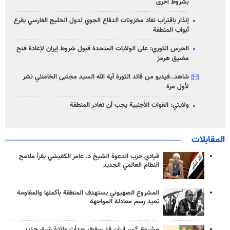
بشروط أخرى
إنذار باقتراب نفاد مخزونات الدفاع الجوي لدول الخليج الفارسي يقرع
أبواب المنطقة
الحرس الثوري: على الولايات المتحدة قبول شروط إيران لإعادة فتح
مضيق هرمز
شاهد..فيديو من قائد الثورة آية الله السيد مجتبى الخامنئي نشر
لأول مرة
ولايتي: القوات الأجنبية يجب أن تغادر المنطقة
المقابلات
قيادي حزب الدعوة الشيخ د. عامر الكفيشي يقرأ ملامح
النظام العالمي الجديد
المشروع الصهيوني يستهدف المنطقة بأكملها والمقاومة
تعيد رسم معادلة المواجهة
مشروع كسر إيران قد سقط، وبدأت ولادة شرق جديد