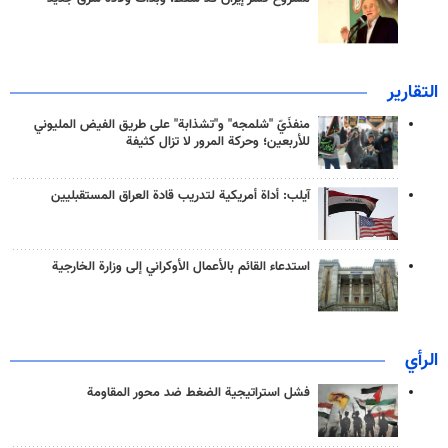
التقارير
منفذَيّ "شلمجه" و"تشذابة" على طريق الفيض المليوني
للأربعين؛ وحركة المرور لا تزال كثيفة
آيلب: أداة أمريكية لتدريب قادة العراق المستقبليين
استدعاء القائم بالأعمال الأوكراني إلى وزارة الخارجية
الرأي
فشل استراتيجية الضغط ضد محور المقاومة