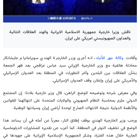
ناقش وزيرا خارجية جمهورية الاسلامية الايرانية والهند العلاقات الثنائية
والعداون الصهيونيستي امريكي على ايران.
وأفادت
وكالة مهر للأنباء
، انه أجرى وزير الخارجية الهندي سوبرامانيام جايشانكار
محادثة هاتفية مع وزير الخارجية الإيراني سيد عباس عراقجي بعد ظهر الجمعة
بشأن العلاقات بين البلدين وآخر التطورات في المنطقة بعد العدوان الإسرائيلي
والأمريكي على إيران وإعلان وقف العدوان الإسرائيلي.
وفي معرض شرحه وتوضيحه للوضع الراهن، قال وزير خارجية بلادنا: إن المجتمع
الدولي ملزم بمحاسبة النظام الصهيوني والولايات المتحدة على انتهاكهما للقوانين
والأنظمة الدولية نتيجة الانتهاك الصارخ لوحدة أراضي إيران وسيادتها الوطنية.
ورحب وزير الخارجية الهندي بوقف إطلاق النار، معرباً عن أمله في أن يساعد هذا
الوضع في تخفيف التوتر في المنطقة. كما أعرب عن تقديره للمشاورات الدبلوماسية
الجارية خلال هذه الفترة، وشكر الجمهورية الإسلامية الإيرانية على جهودها في