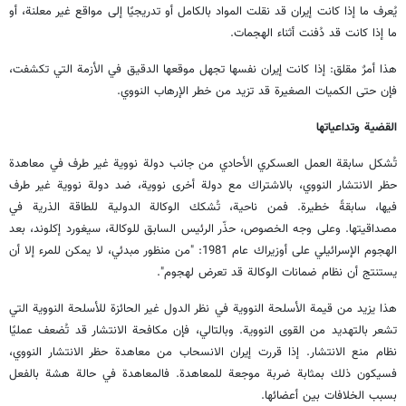
يُعرف ما إذا كانت إيران قد نقلت المواد بالكامل أو تدريجيًا إلى مواقع غير معلنة، أو
ما إذا كانت قد دُفنت أثناء الهجمات.
هذا أمرٌ مقلق: إذا كانت إيران نفسها تجهل موقعها الدقيق في الأزمة التي تكشفت،
فإن حتى الكميات الصغيرة قد تزيد من خطر الإرهاب النووي.
القضية وتداعياتها
تُشكل سابقة العمل العسكري الأحادي من جانب دولة نووية غير طرف في معاهدة
حظر الانتشار النووي، بالاشتراك مع دولة أخرى نووية، ضد دولة نووية غير طرف
فيها، سابقةً خطيرة. فمن ناحية، تُشكك الوكالة الدولية للطاقة الذرية في
مصداقيتها. وعلى وجه الخصوص، حذّر الرئيس السابق للوكالة، سيغورد إكلوند، بعد
الهجوم الإسرائيلي على أوزيراك عام 1981: "من منظور مبدئي، لا يمكن للمرء إلا أن
يستنتج أن نظام ضمانات الوكالة قد تعرض لهجوم".
هذا يزيد من قيمة الأسلحة النووية في نظر الدول غير الحائزة للأسلحة النووية التي
تشعر بالتهديد من القوى النووية. وبالتالي، فإن مكافحة الانتشار قد تُضعف عمليًا
نظام منع الانتشار. إذا قررت إيران الانسحاب من معاهدة حظر الانتشار النووي،
فسيكون ذلك بمثابة ضربة موجعة للمعاهدة. فالمعاهدة في حالة هشة بالفعل
بسبب الخلافات بين أعضائها.