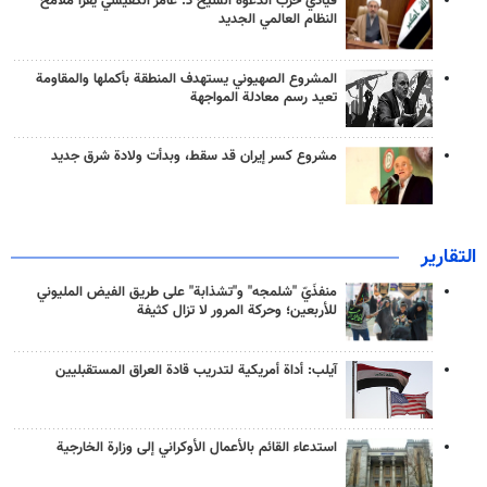
قيادي حزب الدعوة الشيخ د. عامر الكفيشي يقرأ ملامح
النظام العالمي الجديد
المشروع الصهيوني يستهدف المنطقة بأكملها والمقاومة
تعيد رسم معادلة المواجهة
مشروع كسر إيران قد سقط، وبدأت ولادة شرق جديد
التقارير
منفذَيّ "شلمجه" و"تشذابة" على طريق الفيض المليوني
للأربعين؛ وحركة المرور لا تزال كثيفة
آيلب: أداة أمريكية لتدريب قادة العراق المستقبليين
استدعاء القائم بالأعمال الأوكراني إلى وزارة الخارجية