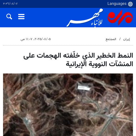
٠٧‏/٠٨‏/٢٠٢٦
إيران
المجتمع
٠٥‏/٠٨‏/٢٠٢٥، ١١:٠٧ ص
النمط الخطير الذي خلّفته الهجمات على
المنشآت النووية الإيرانية