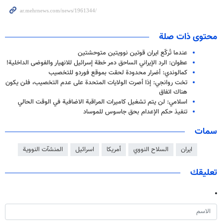
محتوى ذات صلة
عندما تُركّع ايران قوتين نوويتين متوحشتين
عطوان: الرد الإيراني الساحق دمر خطة إسرائيل للانهيار والفوضى الداخلية!
كمالوندي: أضرار محدودة لحقت بموقع فوردو للتخصيب
تخت روانجي: إذا أصرت الولايات المتحدة على عدم التخصيب، فلن يكون
هناك اتفاق
اسلامي: لن يتم تشغيل كاميرات المراقبة الاضافية في الوقت الحالي
تنفيذ حكم الإعدام بحق جاسوس للموساد
سمات
ايران
السلاح النووي
أمريكا
اسرائيل
المنشآت النووية
تعليقك