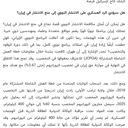
الشك أتاح لإسرائيل فرصة.
هل سيؤدي الرد العسكري على الانتشار النووي إلى منع الانتشار في إيران؟
هل يُمكن أن تُمثل مكافحة الانتشار النووي قصة نجاح في منع الانتشار في إيران؟
تمتلك إيران برنامجًا نوويًا قويًا يضم مواقع متعددة وعلماء ومهندسين ذوي خبرة.
في حين أن هذه الهجمات ربما تكون قد أعاقت البرنامج النووي الإيراني، فهل
حطمت أيضًا إرادة إيران في امتلاك برنامج نووي كامل، بما في ذلك دورة الوقود
والتخصيب؟ تجدر الإشارة إلى أن طهران كافحت بشدة خلال مفاوضات خطة العمل
الشاملة المشتركة (JCPOA) للاعتراف بحقوقها في التخصيب. وقد نجح هذا الاتفاق
في النهاية في موازنة حق إيران في تخصيب اليورانيوم (حتى 3.67%) مع هدف منع
الانتشار.
ومع ذلك، بعد انسحاب الولايات المتحدة من خطة العمل الشاملة المشتركة عام
2018، خلال ولاية ترامب الأولى، زادت إيران تدريجيًا من قدرتها على التخصيب
وكمية اليورانيوم المخصب التي تمتلكها. وتشير التقديرات إلى أنه بحلول عام
2025، سيصل مخزون اليورانيوم المخصب بنسبة 60% إلى حوالي 400 كيلوغرام.
وكانت هذه المواد تحت مراقبة الوكالة الدولية للطاقة الذرية قبل الهجمات
العسكرية. لم يصدر أي تقرير مؤكد عن حالة 400 كيلوغرام من اليورانيوم. وقد
صرحت الوكالة الدولية للطاقة الذرية بأنها لا تملك أي معلومات عن مكانها. ولا