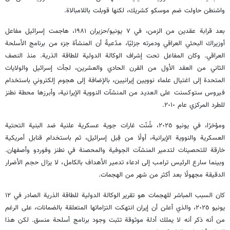
واشنطن حاولت ضم موسكو كشريك، لكنها قوبلت باللامبالاة.
بعد قرابة عقدين من الزمن، في ٧ يونيو/حزيران ١٩٨١، هاجمت إسرائيل مفاعل
أوزيراك البحثي العراقي ودمرته جزئيًا، مدّعيةً أن المنشأة جزء من برنامج الأسلحة
العراقي. وكان المفاعل تحت إشراف الوكالة الدولية للطاقة الذرية. منذ النصف
الثاني من العقد الأول من القرن الحادي والعشرين، لجأت إسرائيل والولايات
المتحدة إلى اغتيال علماء نوويين إيرانيين، بالإضافة إلى هجوم إلكتروني باستخدام
فيروس ستوكسنت على العديد من المنشآت النووية الإيرانية، وأبرزها محطة نطنز
للطرد المركزي عام ٢٠١٠.
ومؤخرًا، في يونيو ٢٠٢٥، شُنّت غارات جوية عسكرية علنية ضد البنية التحتية
العسكرية والنووية الإيرانية، أولًا من قِبل إسرائيل، ثم باستخدام قنابل أمريكية
خارقة للتحصينات لتدمير المنشآت الجوفية والمحصنة في نطنز وفوردو وأصفهان.
وبينما سارع الرئيس ترامب إلى ادعاء تدمير الأهداف بالكامل، لا يزال حجم الأضرار
الدقيقة مجهولًا بعد أكثر من شهر من الهجمات.
كان السبب المباشر للهجمات هو تقرير الوكالة الدولية للطاقة الذرية الصادر في ١٢
يونيو ٢٠٢٥، والذي أعلن أن إيران انتهكت التزاماتها المتعلقة بالضمانات، على الرغم
من أنه ذكر أنه لا يملك أدلة موثوقة تثبت وجود برنامج أسلحة منسق. لكن هذا