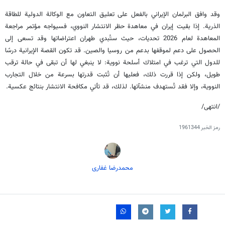
وقد وافق البرلمان الإيراني بالفعل على تعليق التعاون مع الوكالة الدولية للطاقة
الذرية. إذا بقيت إيران في معاهدة حظر الانتشار النووي، فسيواجه مؤتمر مراجعة
المعاهدة لعام 2026 تحديات، حيث ستُبدي طهران اعتراضاتها وقد تسعى إلى
الحصول على دعم لموقفها بدعم من روسيا والصين. قد تكون القصة الإيرانية درسًا
للدول التي ترغب في امتلاك أسلحة نووية: لا ينبغي لها أن تبقى في حالة ترقب
طويل، ولكن إذا قررت ذلك، فعليها أن تُثبت قدرتها بسرعة من خلال التجارب
النووية، وإلا فقد تُستهدف منشآتها. لذلك، قد تأتي مكافحة الانتشار بنتائج عكسية.
/انتهى/
رمز الخبر
1961344
محمدرضا غفاری