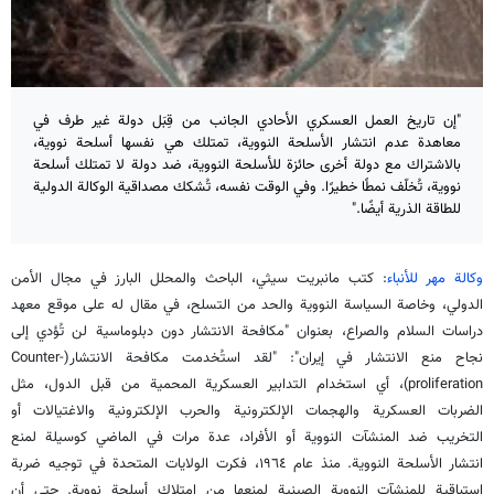
"إن تاريخ العمل العسكري الأحادي الجانب من قِبَل دولة غير طرف في
معاهدة عدم انتشار الأسلحة النووية، تمتلك هي نفسها أسلحة نووية،
بالاشتراك مع دولة أخرى حائزة للأسلحة النووية، ضد دولة لا تمتلك أسلحة
نووية، تُخلّف نمطًا خطيرًا. وفي الوقت نفسه، تُشكك مصداقية الوكالة الدولية
للطاقة الذرية أيضًا."
وكالة مهر للأنباء
: كتب مانبريت سيثي، الباحث والمحلل البارز في مجال الأمن
الدولي، وخاصة السياسة النووية والحد من التسلح، في مقال له على موقع معهد
دراسات السلام والصراع، بعنوان "مكافحة الانتشار دون دبلوماسية لن تُؤدي إلى
نجاح منع الانتشار في إيران": "لقد استُخدمت مكافحة الانتشار(Counter-
proliferation)، أي استخدام التدابير العسكرية المحمية من قبل الدول، مثل
الضربات العسكرية والهجمات الإلكترونية والحرب الإلكترونية والاغتيالات أو
التخريب ضد المنشآت النووية أو الأفراد، عدة مرات في الماضي كوسيلة لمنع
انتشار الأسلحة النووية. منذ عام ١٩٦٤، فكرت الولايات المتحدة في توجيه ضربة
استباقية للمنشآت النووية الصينية لمنعها من امتلاك أسلحة نووية. حتى أن