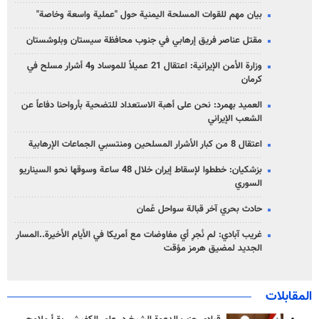
بيان مهم للقوات المسلحة اليمنية حول "عملية واسعة وخاصة"
مقتل عناصر فريق إرهابي في جنوب محافظة سيستان وبلوشستان
وزارة الأمن الإيرانية: اعتقال 21 عميلاً للموساد و4 أشرار مسلح في
كرمان
العميد بهمرد: نحن على أهبة الاستعداد للتضحية بأرواحنا دفاعاً عن
الشعب الإيراني
اعتقال 8 من كبار الأشرار المسلحين ومنتسبي الجماعات الإرهابية
بزشكيان: خططوا لإسقاط إيران خلال 48 ساعة وسوقها نحو السيناريو
السوري
حادث بحري آخر قبالة سواحل عُمان
غريب آبادي: لم نُجرِ أي مفاوضات مع أمريكا في الأيام الأخيرة..المسار
الجديد لمضيق هرمز مؤقت
المقابلات