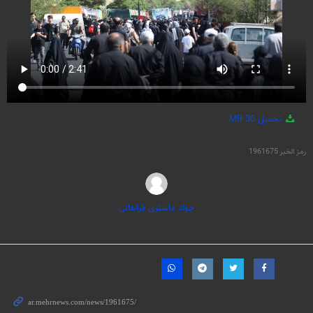
تحميل
30 MB
رمز الخبر
1961675
جواد ماستری فراهانی