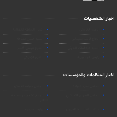
اخبار الشخصيات
الامام الخامنئي
رئیس السلطة القضائیة
الحاج قاسم سليماني
السيد حسن نصرالله
السید عبدالملک الحوثي
الشيخ عيسى قاسم
رئيس الجمهورية
الشيخ الزكزاكي
اخبار المنظمات والمؤسسات
مجلس خبراء القيادة
مجلس صيانة الدستور
مجلس الشورى الاسلامي
مجمع تشخيص مصلحة
النظام
منظمة الاذاعة والتلفزیون
وزارة الخارجية