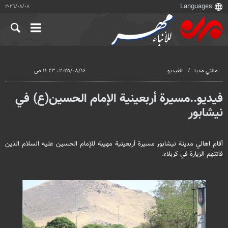
٠٨‏/٠٨‏/٢٠٢٦
مالتي مدیا
الفيديو
١٤‏/٠٨‏/٢٠٢٥، ١١:٢٣ ص
فيديو..مسيرة أربعينية الإمام الحسين(ع) في
نيشابور
أقام اهالي مدينة نيشابور مسيرة أربعينية مهيبة للإمام الحسين عليه السلام الذين
فاتتهم الزيارة في كربلاء.