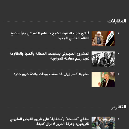
المقابلات
قيادي حزب الدعوة الشيخ د. عامر الكفيشي يقرأ ملامح
النظام العالمي الجديد
المشروع الصهيوني يستهدف المنطقة بأكملها والمقاومة
تعيد رسم معادلة المواجهة
مشروع كسر إيران قد سقط، وبدأت ولادة شرق جديد
التقارير
منفذَيّ "شلمجه" و"تشذابة" على طريق الفيض المليوني
للأربعين؛ وحركة المرور لا تزال كثيفة