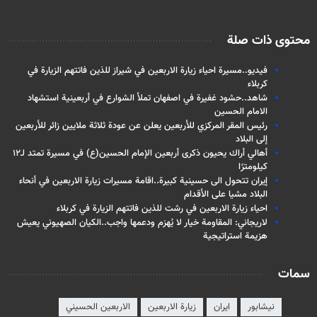
محتوى ذات صلة
فيديو..مسيرة احياء زيارة الاربعين في شيراز للذين فاتتهم الزيارة في
كربلاء
شاهد..حشود غفيرة في اصفهان تملأ الشوارع في أربعينية استشهاد
الامام الحسين
رئيس المقر المركزي للأربعين يعلن عن عودة ثلاثة ملايين زائر للأربعين
إلى البلاد
أهالي أراك يحيون ذكرى أربعين الإمام الحسين(ع) في مسيرة تمتد لـ١٢
كيلومترًا
إيران تتحول الى حسينية كبيرة..اقامة مسيرات زيارة الاربعين في أنحاء
البلاد مشيا على الأقدام
احياء زيارة الاربعين في رشت للذين فاتتهم الزيارة في كربلاء
لاريجاني: المقاومة خيار لا يُهزم ودعمها واجب..الكيان الصهیوني يعيش
هزيمة استراتيجية
سمات
نيشابور
ايران
زيارة الاربعين
الاربعين الحسيني