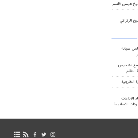
يخ عيسى قاسم
خ الزكزاكي
س صيانة
ر
ع تشخيص
النظام
ة الخارجية
د الاذاعات
يونات الاسلامية