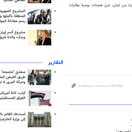
العالمي الجديد
زاء من لبنان، شنّ هجمات يومية بطائرات
المشروع الصهيو
المنطقة بأكملها و
رسم معادلة الموا
مشروع كسر إيران
وبدأت ولادة شرق
التقارير
منفذَيّ "شلمجه" 
طريق الفيض الملي
وحركة المرور لا ت
آيلب: أداة أمريكي
العراق المستقبلي
استدعاء القائم بال
إلى وزارة الخارجية
ن تفجيرهم"