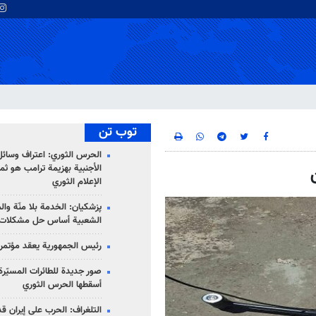
توب تن
الحرس الثوري: اعتراف وسائل 
الأجنبية بهزيمة ترامب هو ثم
الإعلام الثوري
پزشکیان: الخدمة بلا منّة وال
الشعبية أساس حل مشكلات ا
رئيس الجمهورية يعقد مؤتمراً 
صور جديدة للطائرات المسيّرة 
أسقطها الحرس الثوري
التلغراف: الحرب على إيران ق