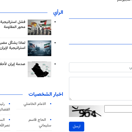
الرأي
فشل استراتيجية
محور المقاومة
لماذا يشكّل مضيق
استراتيجية لإيران
صدمة إيران لأحلام
اخبار الشخصيات
الامام الخامنئي
رئی
القضائی
الحاج قاسم
الس
سليماني
نصرالله
ارسل