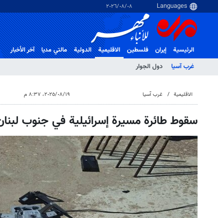
٠٨‏/٠٨‏/٢٠٢٦
الرئيسية
إيران
فلسطین
الاقلیمیة
الدولية
مالتي مدیا
آخر الأخبار
غرب آسیا
دول الجوار
الاقلیمیة
غرب آسیا
١٩‏/٠٨‏/٢٠٢٥، ٨:٣٧ م
سقوط طائرة مسيرة إسرائيلية في جنوب لبنان