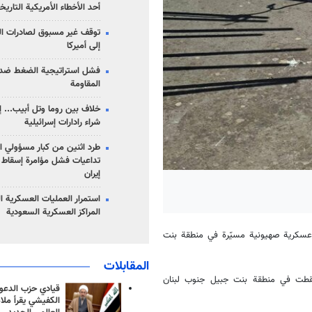
أحد الأخطاء الأمريكية التاريخ
توقف غير مسبوق لصادرات ال
إلى أميركا
فشل استراتيجية الضغط ضد
المقاومة
خلاف بين روما وتل أبيب... إ
شراء رادارات إسرائيلية
طرد اثنين من كبار مسؤولي ال
تداعيات فشل مؤامرة إسقاط ا
إيران
استمرار العمليات العسكرية ا
المراكز العسكرية السعودية
عسكرية صهيونية مسيّرة في منطقة بنت
المقابلات
ة المسيّرة سقطت في منطقة بنت جبيل جنوب لبنان
قيادي حزب الدعوة
الكفيشي يقرأ ملا