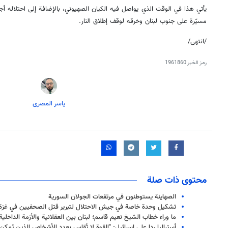
يأتي هذا في الوقت الذي يواصل فيه الكيان الصهيوني، بالإضافة إلى احتلاله أج
مسيّرة على جنوب لبنان وخرقه لوقف إطلاق النار.
/انتهى/
رمز الخبر
1961860
یاسر المصری
محتوى ذات صلة
الصهاينة يستوطنون في مرتفعات الجولان السورية
تشكيل وحدة خاصة في جيش الاحتلال لتبرير قتل الصحفيين في غزة
ما وراء خطاب الشيخ نعيم قاسم؛ لبنان بين العقلانية والأزمة الداخلية
أستراليا ردا على إسرائيل: "القوة لا تُقاس بعدد الأشخاص الذين يُمك