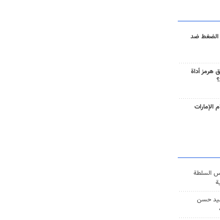
 الضغط ضد
 هرمز أداة
؟
 الإمارات
س السلطة
ة
يد حسن