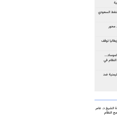
ية
نفط السعودي
 محور
يطاليا توقف
موساد...
لنظام في
ليمنية ضد
 الشيخ د. عامر
مح النظام