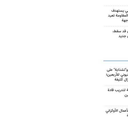
ني يستهدف
المقاومة تعيد
جهة
 قد سقط،
 جديد
و"تشذابة" على
وني للأربعين؛
زال كثيفة
ة لتدريب قادة
ين
أعمال الأوكراني