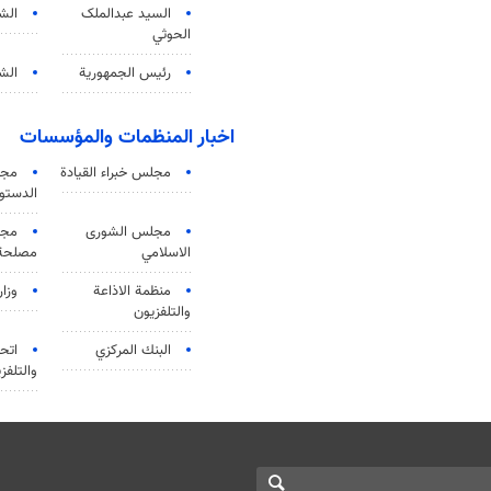
السید عبدالملک
الش
الحوثي
رئيس الجمهورية
الشي
اخبار المنظمات والمؤسسات
مجلس خبراء القيادة
مجل
الدستو
مجلس الشورى
مجم
الاسلامي
مصلحة 
منظمة الاذاعة
وزار
والتلفزیون
البنك المركزي
اتحا
والتلفز