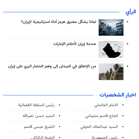
الرأي
لماذا يشكّل مضيق هرمز أداة استراتيجية لإيران؟
صدمة إيران لأحلام الإمارات
من الإخفاق في الميدان إلى وهم الحصار البري على إيران
اخبار الشخصيات
الامام الخامنئي
رئیس السلطة القضائیة
الحاج قاسم سليماني
السيد حسن نصرالله
السید عبدالملک الحوثي
الشيخ عيسى قاسم
رئيس الجمهورية
الشيخ الزكزاكي