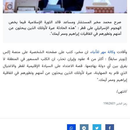
صرح محمد مخبر المستشار ومساعد قائد الثورة الإسلامية فيما يخص
الهجوم الإسرائيلي على قطر : "هذه الحادثة عبرة لأولئك الذين يبحثون عن
أمنهم وتطورهم في اتفاقيات إبراهيم وممر آيمك".
وأفادت
وكالة مهر للأنباء
، ان مخبر، كتب على صفحته الشخصية على منصة إكس
(تويتر سابقاً) : أكثر من 4 عقود وإيران تحذر، ان الكلب المسعور في المنطقة لا
يفرق بين أي دولة يهاجمها. قصة الاعتداء على السيادة الإقليمية لقطر والاغتيال
الذي قام به الصهاينة، عبرة لأولئك الذين يبحثون عن أمنهم وتطورهم في اتفاقية
إبراهيم وممر آيمك."
/انتهى/
رمز الخبر
1962601