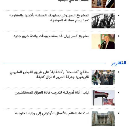
النظام العالمي الجديد
المشروع الصهيوني يستهدف المنطقة بأكملها والمقاومة
تعيد رسم معادلة المواجهة
مشروع كسر إيران قد سقط، وبدأت ولادة شرق جديد
التقارير
منفذَيّ "شلمجه" و"تشذابة" على طريق الفيض المليوني
للأربعين؛ وحركة المرور لا تزال كثيفة
آيلب: أداة أمريكية لتدريب قادة العراق المستقبليين
استدعاء القائم بالأعمال الأوكراني إلى وزارة الخارجية