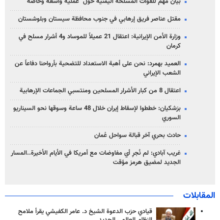
بيان مهم للقوات المسلحة اليمنية حول "عملية واسعة وخاصة"
مقتل عناصر فريق إرهابي في جنوب محافظة سيستان وبلوشستان
وزارة الأمن الإيرانية: اعتقال 21 عميلاً للموساد و4 أشرار مسلح في
كرمان
العميد بهمرد: نحن على أهبة الاستعداد للتضحية بأرواحنا دفاعاً عن
الشعب الإيراني
اعتقال 8 من كبار الأشرار المسلحين ومنتسبي الجماعات الإرهابية
بزشكيان: خططوا لإسقاط إيران خلال 48 ساعة وسوقها نحو السيناريو
السوري
حادث بحري آخر قبالة سواحل عُمان
غريب آبادي: لم نُجرِ أي مفاوضات مع أمريكا في الأيام الأخيرة..المسار
الجديد لمضيق هرمز مؤقت
المقابلات
قيادي حزب الدعوة الشيخ د. عامر الكفيشي يقرأ ملامح