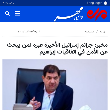
٠٧‏/٠٨‏/٢٠٢٦
إيران
السياسة
١٢‏/٠٩‏/٢٠٢٥، ٧:٥٦ م
مخبر: جرائم إسرائيل الأخيرة عبرة لمن يبحث
عن الأمن في اتفاقيات إبراهيم