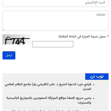
*
سجل نتيجة العبارة في الخانة المقابلة
ارسل
توب تن
قيادي حزب الدعوة الشيخ د. عامر الكفيشي يقرأ ملامح النظام العالمي
الجديد
يحيى سريع: قصفنا مواقع المرتزقة السعوديين بالصواريخ الباليستية
والمسيّرات