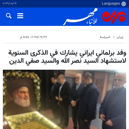
٠٩‏/٠٨‏/٢٠٢٦
إيران
السياسة
٢٧‏/٠٩‏/٢٠٢٥، ٥:٥٨ م
وفد برلماني ايراني يشارك في الذكرى السنوية
لاستشهاد السيد نصر الله والسيد صفي الدين