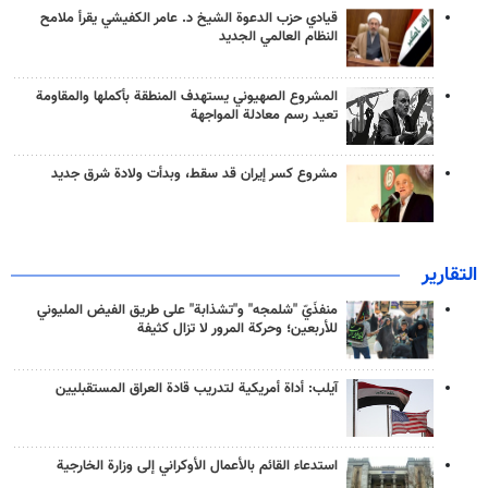
قيادي حزب الدعوة الشيخ د. عامر الكفيشي يقرأ ملامح
النظام العالمي الجديد
المشروع الصهيوني يستهدف المنطقة بأكملها والمقاومة
تعيد رسم معادلة المواجهة
مشروع كسر إيران قد سقط، وبدأت ولادة شرق جديد
التقارير
منفذَيّ "شلمجه" و"تشذابة" على طريق الفيض المليوني
للأربعين؛ وحركة المرور لا تزال كثيفة
آيلب: أداة أمريكية لتدريب قادة العراق المستقبليين
استدعاء القائم بالأعمال الأوكراني إلى وزارة الخارجية