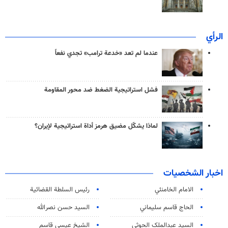
الرأي
عندما لم تعد «خدعة ترامب» تجدي نفعاً
فشل استراتيجية الضغط ضد محور المقاومة
لماذا يشكّل مضيق هرمز أداة استراتيجية لإيران؟
اخبار الشخصيات
الامام الخامنئي
رئیس السلطة القضائیة
الحاج قاسم سليماني
السيد حسن نصرالله
السید عبدالملک الحوثي
الشيخ عيسى قاسم