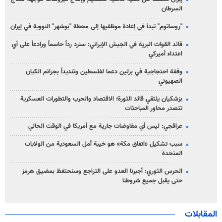
السرطان
"روساتوم" تبدأ في إعادة موظفيها إلى محطة "بوشهر" النووية في إيران
قائد القوات البرية في الجيش الإيراني: سنرد رداً حاسماً ورادعاً على أي
اعتداء أميركي
وقفة احتجاجية في برلين دعما لفلسطين وتنديداً بجرائم الكيان
الصهیوني
بزشكيان يلتقي قائد الثورة؛ الاقتصاد والحرب والتطورات العسكرية
تتصدر محاور المباحثات
عراقجي: ليس أي مفاوضات جارية مع أمريكا في الوقت الحالي
سبب تشكيل «اتفاق مكة» هو خيبة أمل السعودية من الولايات
المتحدة
الحرس الثوري: أجبرنا العدو على التراجع وسنحتفظ بمضيق هرمز
حتى يقبل جميع شروطنا
المقابلات