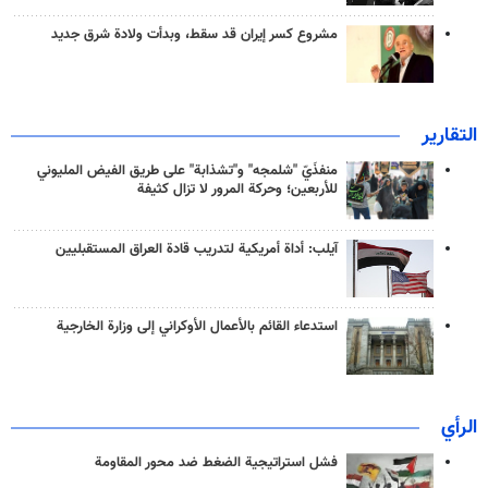
مشروع كسر إيران قد سقط، وبدأت ولادة شرق جديد
التقارير
منفذَيّ "شلمجه" و"تشذابة" على طريق الفيض المليوني
للأربعين؛ وحركة المرور لا تزال كثيفة
آيلب: أداة أمريكية لتدريب قادة العراق المستقبليين
استدعاء القائم بالأعمال الأوكراني إلى وزارة الخارجية
الرأي
فشل استراتيجية الضغط ضد محور المقاومة