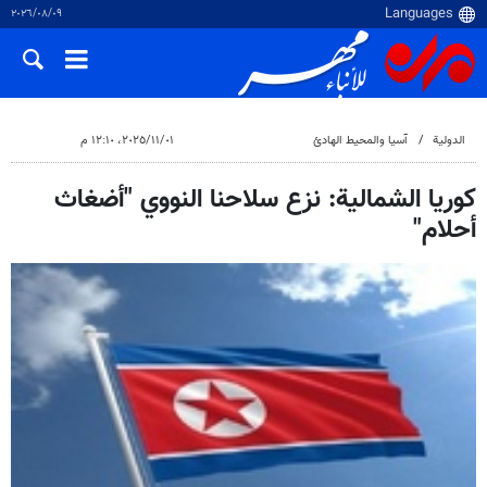
٠٩‏/٠٨‏/٢٠٢٦
الدولية
آسيا والمحيط الهادئ
٠١‏/١١‏/٢٠٢٥، ١٢:١٠ م
كوريا الشمالية: نزع سلاحنا النووي "أضغاث
أحلام"