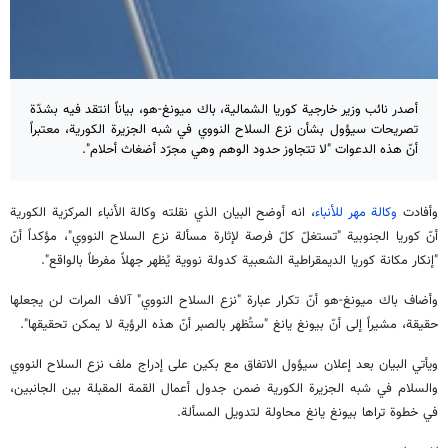
أصدر نائب وزير خارجية كوريا الشمالية، باك ميونغ-هو، بياناً انتقد فيه بشدّة
تصريحات سيؤول بشأن نزع السلاح النووي في شبه الجزيرة الكورية، معتبراً
أنّ هذه الدعوات "لا تتجاوز حدود الوهم وهي مجرّد أضغاث أحلام".
وأفادت
وكالة مهر للأنباء
، انه أوضح البيان الذي نقلته وكالة الأنباء المركزية الكورية
أنّ كوريا الجنوبية "تستغلّ كلّ فرصة لإثارة مسألة نزع السلاح النووي"، مؤكداً أنّ
"إنكار مكانة كوريا الديمقراطية الشعبية كدولة نووية يُظهر جهلاً مفرطاً بالواقع".
وأضاف باك ميونغ-هو أنّ تكرار عبارة "نزع السلاح النووي" آلاف المرات لن يجعلها
حقيقة، مشيراً إلى أنّ بيونغ يانغ "ستُظهر بالصبر أنّ هذه الرؤية لا يمكن تحقيقها".
ويأتي البيان بعد إعلان سيؤول الاتفاق مع بكين على إدراج ملف نزع السلاح النووي
والسلام في شبه الجزيرة الكورية ضمن جدول أعمال القمة المقبلة بين الجانبين،
في خطوة تراها بيونغ يانغ محاولة لتدويل المسألة.