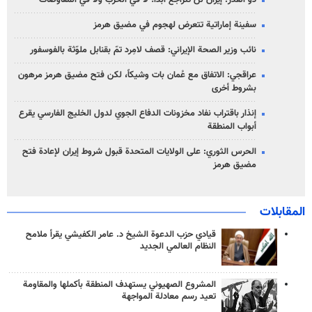
ذو القدر: إيران لن تتراجع أبداً؛ لا في الحرب ولا في المفاوضات
سفينة إماراتية تتعرض لهجوم في مضيق هرمز
نائب وزير الصحة الإيراني: قصف لامِرد تمّ بقنابل ملوّثة بالفوسفور
عراقجي: الاتفاق مع عُمان بات وشيكاً، لكن فتح مضيق هرمز مرهون
بشروط أخرى
إنذار باقتراب نفاد مخزونات الدفاع الجوي لدول الخليج الفارسي يقرع
أبواب المنطقة
الحرس الثوري: على الولايات المتحدة قبول شروط إيران لإعادة فتح
مضيق هرمز
المقابلات
قيادي حزب الدعوة الشيخ د. عامر الكفيشي يقرأ ملامح
النظام العالمي الجديد
المشروع الصهيوني يستهدف المنطقة بأكملها والمقاومة
تعيد رسم معادلة المواجهة