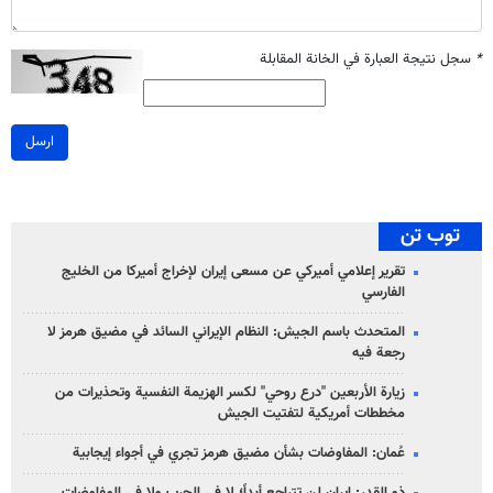
*
سجل نتيجة العبارة في الخانة المقابلة
ارسل
توب تن
تقرير إعلامي أميركي عن مسعى إيران لإخراج أميركا من الخليج
الفارسي
المتحدث باسم الجيش: النظام الإيراني السائد في مضيق هرمز لا
رجعة فيه
زيارة الأربعين "درع روحي" لكسر الهزيمة النفسية وتحذيرات من
مخططات أمريكية لتفتيت الجيش
عُمان: المفاوضات بشأن مضيق هرمز تجري في أجواء إيجابية