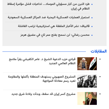
طرد اثنين من كبار مسؤولي الموساد... تداعيات فشل مؤامرة إسقاط
النظام في إيران
استمرار العمليات العسكرية اليمنية ضد المراكز العسكرية السعودية
قاليباف: نشر الأخبار الملفقة هي استراتيجية ترامب الفاشلة
محسن رضائي: لن نسمح بفتح ممر ثانٍ في مضيق هرمز
المقابلات
قيادي حزب الدعوة الشيخ د. عامر الكفيشي يقرأ ملامح
النظام العالمي الجديد
المشروع الصهيوني يستهدف المنطقة بأكملها والمقاومة
تعيد رسم معادلة المواجهة
مشروع كسر إيران قد سقط، وبدأت ولادة شرق جديد