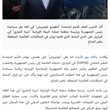
أكد الامين العام للامم المتحدة "انطونيو غوتیریش" في لقاء مع مساعدة
رئيس الجمهورية ورئيسة منظمة حماية البيئة الإيرانية "شينا أنصاري" في
البرازيل على الدور النشط الذي تلعبه إيران في المناقشات العالمية المتعلقة
بتغير المناخ.
وأفادت
وكالة مهر للأنباء
، انه نقل "غوتیريش" على هامش مؤتمر الأمم المتحدة
للتغير المناخي (COP30) في البرازيل، تحياته الخاصة إلى رئيس الجمهوریة والشعب
الإيراني العظيم واعتبر حضور وفد الجمهورية الإسلامية الإيرانية برئاسة مساعدة
رئيس الجمهورية في هذا المؤتمر الاستراتيجي أمرا مهما وأكد على دور إيران النشط
في المناقشات العالمية المتعلقة بتغير المناخ.
من جانبه أشارت رئيسة منظمة حماية البيئة الإيرانية "شينا أنصاري" في هذا اللقاء
إلى العقوبات الأحادية الجانب الجائرة وغير القانونية وأكدت: يجب حماية القطاع
البيئي من الإجراءات القسرية ويجب مواصلة التعاون الدولي في هذا المجال دون
قيود ومع الترکیز على المصالح العالمية المشتركة.