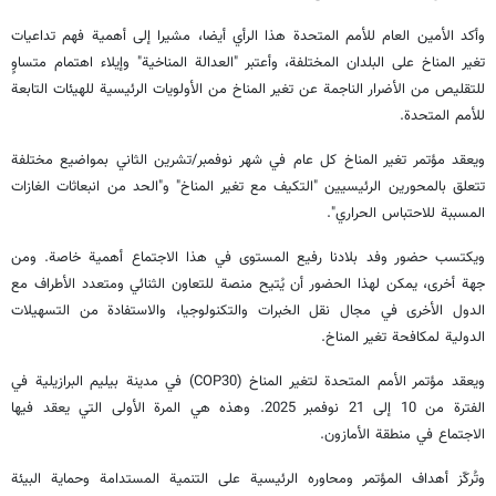
وأكد الأمين العام للأمم المتحدة هذا الرأي أيضا، مشيرا إلى أهمية فهم تداعیات
تغير المناخ على البلدان المختلفة، وأعتبر "العدالة المناخية" وإيلاء اهتمام متساوٍ
للتقلیص من الأضرار الناجمة عن تغير المناخ من الأولويات الرئيسية للهيئات التابعة
للأمم المتحدة.
ويعقد مؤتمر تغير المناخ كل عام في شهر نوفمبر/تشرين الثاني بمواضيع مختلفة
تتعلق بالمحورين الرئيسيين "التكيف مع تغير المناخ" و"الحد من انبعاثات الغازات
المسببة للاحتباس الحراري".
ویكتسب حضور وفد بلادنا رفيع المستوى في هذا الاجتماع أهمية خاصة. ومن
جهة أخرى، يمكن لهذا الحضور أن يُتيح منصة للتعاون الثنائي ومتعدد الأطراف مع
الدول الأخرى في مجال نقل الخبرات والتكنولوجيا، والاستفادة من التسهيلات
الدولية لمكافحة تغير المناخ.
ويعقد مؤتمر الأمم المتحدة لتغير المناخ (COP30) في مدينة بيليم البرازيلية في
الفترة من 10 إلى 21 نوفمبر 2025. وهذه هي المرة الأولى التي یعقد فيها
الاجتماع في منطقة الأمازون.
وتُركّز أهداف المؤتمر ومحاوره الرئيسية على التنمية المستدامة وحماية البيئة