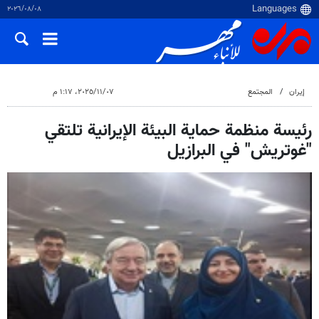
٠٨‏/٠٨‏/٢٠٢٦
إيران
المجتمع
٠٧‏/١١‏/٢٠٢٥، ١:١٧ م
رئيسة منظمة حماية البيئة الإيرانية تلتقي
"غوتريش" في البرازيل