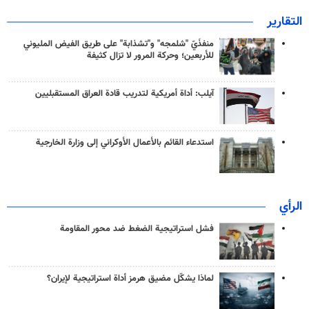
التقارير
منفذَيّ "شلمجه" و"تشذابة" على طريق الفيض المليوني
للأربعين؛ وحركة المرور لا تزال كثيفة
آيلب: أداة أمريكية لتدريب قادة العراق المستقبليين
استدعاء القائم بالأعمال الأوكراني إلى وزارة الخارجية
الرأي
فشل استراتيجية الضغط ضد محور المقاومة
لماذا يشكّل مضيق هرمز أداة استراتيجية لإيران؟