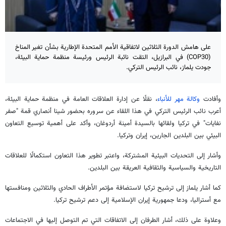
على هامش الدورة الثلاثين لاتفاقية الأمم المتحدة الإطارية بشأن تغير المناخ
(COP30) في البرازيل، التقت نائبة الرئيس ورئيسة منظمة حماية البيئة،
جودت يلماز، نائب الرئيس التركي.
وأفادت
وكالة مهر للأنباء
، نقلًا عن إدارة العلاقات العامة في منظمة حماية البيئة،
أعرب نائب الرئيس التركي في هذا اللقاء عن سروره بحضور شينا أنصاري قمة "صفر
نفايات" في تركيا ولقائها بالسيدة أمينة أردوغان، وأكد على أهمية توسيع التعاون
البيئي بين البلدين الجارين، إيران وتركيا.
وأشار إلى التحديات البيئية المشتركة، واعتبر تطوير هذا التعاون استكمالًا للعلاقات
التاريخية والسياسية والثقافية العريقة بين البلدين.
كما أشار يلماز إلى ترشيح تركيا لاستضافة مؤتمر الأطراف الحادي والثلاثين ومنافستها
مع أستراليا، ودعا جمهورية إيران الإسلامية إلى دعم ترشيح تركيا.
وعلاوة على ذلك، أشار الطرفان إلى الاتفاقات التي تم التوصل إليها في الاجتماعات