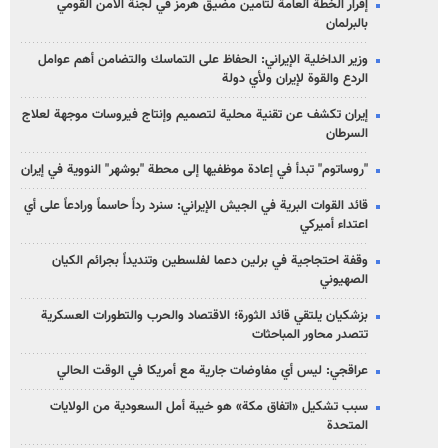
إقرار الخطة العامة لتأمين مضيق هرمز في لجنة الأمن القومي
بالبرلمان
وزير الداخلية الإيراني: الحفاظ على التماسك والتضامن أهم عوامل
الردع والقوة لإيران ولأي دولة
إيران تكشف عن تقنية محلية لتصميم وإنتاج فيروسات موجهة لعلاج
السرطان
"روساتوم" تبدأ في إعادة موظفيها إلى محطة "بوشهر" النووية في إيران
قائد القوات البرية في الجيش الإيراني: سنرد رداً حاسماً ورادعاً على أي
اعتداء أميركي
وقفة احتجاجية في برلين دعما لفلسطين وتنديداً بجرائم الكيان
الصهیوني
بزشكيان يلتقي قائد الثورة؛ الاقتصاد والحرب والتطورات العسكرية
تتصدر محاور المباحثات
عراقجي: ليس أي مفاوضات جارية مع أمريكا في الوقت الحالي
سبب تشكيل «اتفاق مكة» هو خيبة أمل السعودية من الولايات
المتحدة