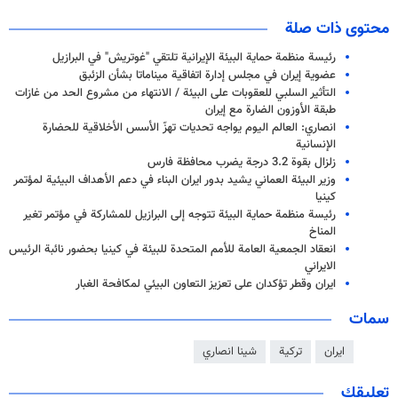
محتوى ذات صلة
رئيسة منظمة حماية البيئة الإيرانية تلتقي "غوتريش" في البرازيل
عضوية إيران في مجلس إدارة اتفاقية ميناماتا بشأن الزئبق
التأثير السلبي للعقوبات على البيئة / الانتهاء من مشروع الحد من غازات
طبقة الأوزون الضارة مع إيران
انصاري: العالم اليوم يواجه تحديات تهزّ الأسس الأخلاقية للحضارة
الإنسانية
زلزال بقوة 3.2 درجة يضرب محافظة فارس
وزير البيئة العماني يشيد بدور ایران البناء في دعم الأهداف البيئية لمؤتمر
كينيا
رئيسة منظمة حماية البيئة تتوجه إلى البرازيل للمشاركة في مؤتمر تغير
المناخ
انعقاد الجمعية العامة للأمم المتحدة للبيئة في كينيا بحضور نائبة الرئيس
الايراني
ايران وقطر تؤكدان على تعزيز التعاون البيئي لمكافحة الغبار
سمات
ايران
تركية
شينا انصاري
تعليقك