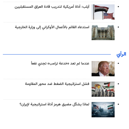
آيلب: أداة أمريكية لتدريب قادة العراق المستقبليين
استدعاء القائم بالأعمال الأوكراني إلى وزارة الخارجية
الرأي
عندما لم تعد «خدعة ترامب» تجدي نفعاً
فشل استراتيجية الضغط ضد محور المقاومة
لماذا يشكّل مضيق هرمز أداة استراتيجية لإيران؟