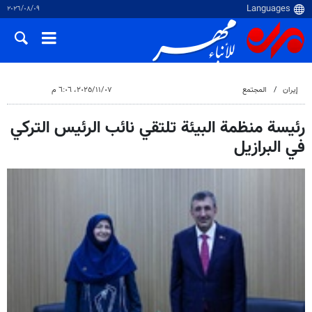
٠٩‏/٠٨‏/٢٠٢٦
إيران
المجتمع
٠٧‏/١١‏/٢٠٢٥، ٦:٠٦ م
رئيسة منظمة البيئة تلتقي نائب الرئيس التركي
في البرازيل