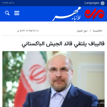
٠٧‏/٠٨‏/٢٠٢٦
الاقلیمیة
دول الجوار
٠٨‏/١١‏/٢٠٢٥، ٥:٢٢ م
قاليباف یلتقي قائد الجيش الباكستاني