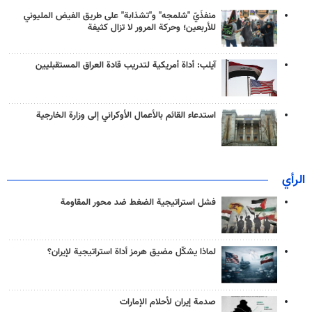
منفذَيّ "شلمجه" و"تشذابة" على طريق الفيض المليوني
للأربعين؛ وحركة المرور لا تزال كثيفة
آيلب: أداة أمريكية لتدريب قادة العراق المستقبليين
استدعاء القائم بالأعمال الأوكراني إلى وزارة الخارجية
الرأي
فشل استراتيجية الضغط ضد محور المقاومة
لماذا يشكّل مضيق هرمز أداة استراتيجية لإيران؟
صدمة إيران لأحلام الإمارات