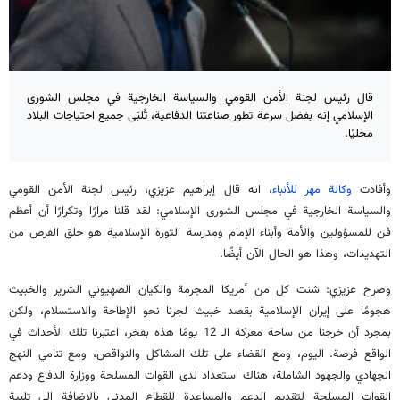
قال رئيس لجنة الأمن القومي والسياسة الخارجية في مجلس الشورى
الإسلامي إنه بفضل سرعة تطور صناعتنا الدفاعية، تُلبّى جميع احتياجات البلاد
محليًا.
وأفادت
وكالة مهر للأنباء
، انه قال إبراهيم عزيزي، رئيس لجنة الأمن القومي
والسياسة الخارجية في مجلس الشورى الإسلامي: لقد قلنا مرارًا وتكرارًا أن أعظم
فن للمسؤولين والأمة وأبناء الإمام ومدرسة الثورة الإسلامية هو خلق الفرص من
التهديدات، وهذا هو الحال الآن أيضًا.
وصرح عزيزي: شنت كل من أمريكا المجرمة والكيان الصهيوني الشرير والخبيث
هجومًا على إيران الإسلامية بقصد خبيث لجرنا نحو الإطاحة والاستسلام، ولكن
بمجرد أن خرجنا من ساحة معركة الـ 12 يومًا هذه بفخر، اعتبرنا تلك الأحداث في
الواقع فرصة. اليوم، ومع القضاء على تلك المشاكل والنواقص، ومع تنامي النهج
الجهادي والجهود الشاملة، هناك استعداد لدى القوات المسلحة ووزارة الدفاع ودعم
القوات المسلحة لتقديم الدعم والمساعدة للقطاع المدني بالإضافة إلى تلبية