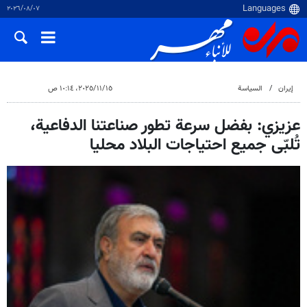
٠٧‏/٠٨‏/٢٠٢٦
إيران
السياسة
١٥‏/١١‏/٢٠٢٥، ١٠:١٤ ص
عزيزي: بفضل سرعة تطور صناعتنا الدفاعية،
تُلبّى جميع احتياجات البلاد محليا