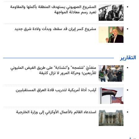
المشروع الصهيوني يستهدف المنطقة بأكملها والمقاومة
تعيد رسم معادلة المواجهة
مشروع كسر إيران قد سقط، وبدأت ولادة شرق جديد
التقارير
منفذَيّ "شلمجه" و"تشذابة" على طريق الفيض المليوني
للأربعين؛ وحركة المرور لا تزال كثيفة
آيلب: أداة أمريكية لتدريب قادة العراق المستقبليين
استدعاء القائم بالأعمال الأوكراني إلى وزارة الخارجية