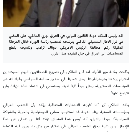
اكد رئيس ائتلاف دولة القانون النيابي في العراق نوري المالكي، على المضي
في قرار الاطار التنسيقي القاضي بترشحه لمنصب رئاسة الوزراء خلال المرحلة
المقبلة رغم مخالفة الرئيس الامريكي دونالد ترامب وتلميحه بقطع
المساعدات الى العراق في حال تنفيذه هذا القرار.
وأفادت وكالة مهر للأنباء، انه قال المالکی في تصريح للصحافيين اليوم السبت: إن
احترام إرادتنا وديمقراطيتنا وحق شعبنا في اختيار نظامه السياسي وقياداته عبر
المؤسسات الدستورية، يمثل مبدأً ثابتاً لدينا، وسنمضي في اعتماد هذه الإرادة ولن
نتراجع عنها".
واكد المالكي أن "ما أفرزته الانتخابات المتعاقبة يؤكد بأن الشعب العراقي
ومؤسساته المعنية ببناء الدولة قد استلهموا معاني الديمقراطية والحرية والشراكة
السياسية"؛ مردفا بالقول، أنه "ومن هذا المنطلق نؤكد أننا لن نتخلى عن هذا
الإنجاز، ولن نفرط بحق الشعب العراقي في اختيار من يثق به ويرى فيه الكفاءة