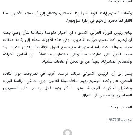
لقيادة المرحلة".
وأضاف، "نحترم إرادتنا الوطنية وقرارنا المستقل، ونتطلع إلى أن يحترم الآخرون هذا
القرار كما نحترم إرادتهم في إدارة شؤونهم".
وتابع رئيس الوزراء العراقي الاسبق : ان اختيار حكومتنا وقياداتنا شأن وطني يجب
أن يُحترم، كما نحترم خيارات الآخرين.، وفي هذه الأجواء، نتطلع إلى إقامة علاقات
سياسية واقتصادية وأمنية متوازنة مع جميع الدول الإقليمية والدول الكبرى، ولا
سيما الدول التي تعاونت معنا والتي ستتعاون مستقبلاً، على أساس الشراكة
والمصالح المشتركة، بعيداً عن أي تدخل أو علاقات سلبية.
يشار إلى أن الرئيس الأميركي دونالد ترامب، أعرب في تصريحات يوم الثلاثاء
الماضي، عن رفضه لترشيح زعيم ائتلاف دولة القانون نوري المالكي، لرئاسة الوزراء
وتشكيل الحكومة الجديدة، وهو ما أثار ردود فعل وغضب على الصعيدين
الجماهيري والسياسي في العراق.
المصدر: وكالات
رمز الخبر
1967945