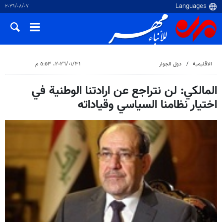
٠٧‏/٠٨‏/٢٠٢٦
الاقلیمیة
دول الجوار
٣١‏/٠١‏/٢٠٢٦، ٥:٥٣ م
المالكي: لن نتراجع عن ارادتنا الوطنية في
اختيار نظامنا السياسي وقياداته