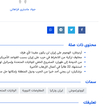
جواد ماستری فراهانی
محتوى ذات صلة
أردوغان: الهجوم على إيران لن يكون مفيدا لأي طرف
مخاوف تركية من الانخراط في حرب على إيران بسبب القواعد الأمريكي
من الدوحة إلى طهران: المشروع الخفي للولايات المتحدة وإسرائيل ل
استشهاد 22 طالباً في أعمال الإرهاب الأخيرة
بزشكيان: لن يجني أحد خيرا من الحرب ودول المنطقة بإمكانها حل مش
سمات
كووتورلموش
ايران وتركيا
المفاوضات النووية
الولايات المتح
تعليقك