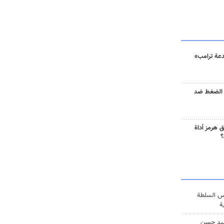
دعة ترامب»
 الضغط ضد
 هرمز أداة
؟
س السلطة
ة
يد حسن