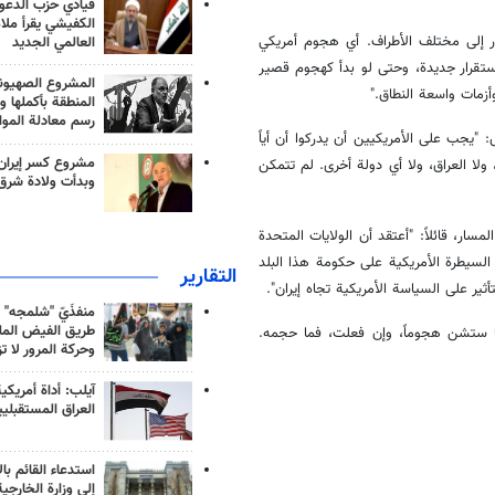
قيادي حزب الدعوة
الكفيشي يقرأ ملا
ار إلى مختلف الأطراف. أي هجوم أمريكي
العالمي الجديد
تقرار جديدة، وحتى لو بدأ كهجوم قصير
المشروع الصهيو
أزمات واسعة النطاق."
المنطقة بأكملها و
رسم معادلة الموا
"يجب على الأمريكيين أن يدركوا أن أياً
مشروع كسر إيران
ولا العراق، ولا أي دولة أخرى. لم تتمكن
وبدأت ولادة شرق
مسار، قائلاً: "أعتقد أن الولايات المتحدة
لسيطرة الأمريكية على حكومة هذا البلد
التقارير
ير على السياسة الأمريكية تجاه إيران".
منفذَيّ "شلمجه" 
طريق الفيض الملي
يكا ستشن هجوماً، وإن فعلت، فما حجمه.
وحركة المرور لا ت
آيلب: أداة أمريكي
العراق المستقبلي
استدعاء القائم بال
إلى وزارة الخارجية