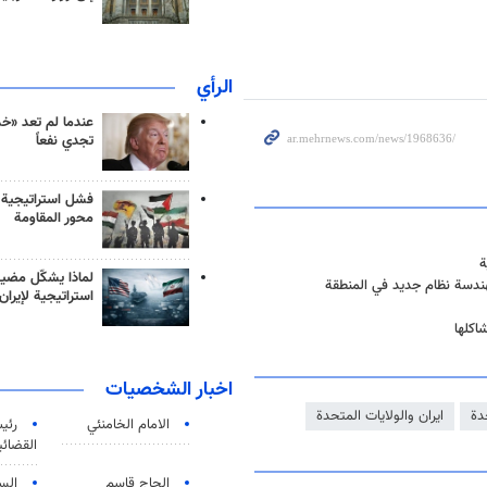
الرأي
عندما لم تعد «خ
تجدي نفعاً
فشل استراتيجية
محور المقاومة
ة
لماذا يشكّل مضيق
هندسة نظام جديد في المنطقة
استراتيجية لإيران
اكلها
اخبار الشخصيات
دة
ايران والولايات المتحدة
الامام الخامنئي
رئی
القضائی
الحاج قاسم
الس