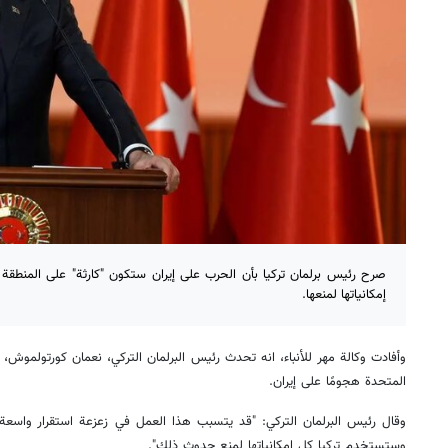
صرح رئيس برلمان تركيا بأن الحرب على إيران ستكون "كارثة" على المنطقة
إمكانياتها لمنعها.
وأفادت وكالة مهر للأنباء، انه تحدث رئيس البرلمان التركي، نعمان كورتولموش
المتحدة هجومًا على إيران.
وقال رئيس البرلمان التركي: "قد يتسبب هذا العمل في زعزعة استقرار واسعة ا
وستستخدم تركيا كل إمكانياتها لمنع حدوث ذلك".