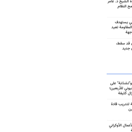
 الشيخ د. عامر
مح النظام
ني يستهدف
المقاومة تعيد
جهة
 قد سقط،
 جديد
و"تشذابة" على
وني للأربعين؛
زال كثيفة
ة لتدريب قادة
ين
أعمال الأوكراني