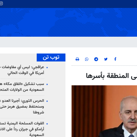
توب تن
عراقجي: ليس أي مفاوضات ج
أمريكا في الوقت الحالي
لى المنطقة بأسرها
سبب تشكيل «اتفاق مكة» هو
السعودية من الولايات المتح
الحرس الثوري: أجبرنا العدو ع
وسنحتفظ بمضيق هرمز حتى 
شروطنا
القوات المسلحة اليمنية تس
أرامكو في جيزان رداً على الان
السعودية