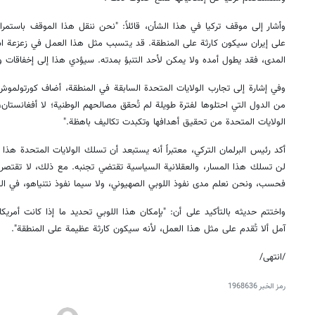
وأشار إلى موقف تركيا في هذا الشأن، قائلاً: "نحن ننقل هذا الموقف باستمر
على إيران سيكون كارثة على المنطقة. قد يتسبب مثل هذا العمل في زعزعة اس
المدى، فقد يطول أمده ولا يمكن لأحد التنبؤ بمدته. سيؤدي هذا إلى إخفاقات و
وفي إشارة إلى تجارب الولايات المتحدة السابقة في المنطقة، أضاف كورتولموش: 
من الدول التي احتلوها لفترة طويلة لم تُحقق مصالحهم الوطنية؛ لا أفغانستان، 
الولايات المتحدة من تحقيق أهدافها وتكبدت تكاليف باهظة."
أكد رئيس البرلمان التركي، معتبراً أنه يستبعد أن تسلك الولايات المتحدة هذا ال
لن تسلك هذا المسار، والعقلانية السياسية تقتضي تجنبه. مع ذلك، لا تقتصر ا
فحسب، ونحن نعلم مدى نفوذ اللوبي الصهيوني، ولا سيما نفوذ نتنياهو، في التأث
واختتم حديثه بالتأكيد على أن: "بإمكان هذا اللوبي تحديد ما إذا كانت أمر
آمل ألا تُقدم على مثل هذا العمل، لأنه سيكون كارثة عظيمة على المنطقة".
/انتهى/
رمز الخبر
1968636