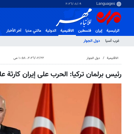
٠٩‏/٠٨‏/٢٠٢٦
الرئيسية
إيران
فلسطین
الاقلیمیة
الدولية
مالتي مدیا
آخر الأخبار
غرب آسیا
دول الجوار
الاقلیمیة
دول الجوار
٢٢‏/٠٢‏/٢٠٢٦، ١٠:٥٨ ص
رئيس برلمان تركيا: الحرب على إيران كارثة ع