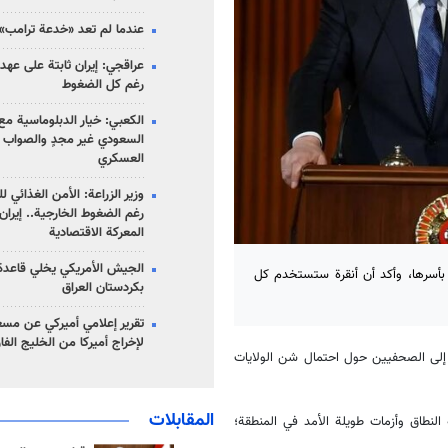
عندما لم تعد «خدعة ترامب» 
عراقجي: إيران ثابتة على عهده
رغم كل الضغوط
الكعبي: خيار الدبلوماسية مع 
السعودي غير مجدٍ والصواب ه
العسكري
وزير الزراعة: الأمن الغذائي ل
رغم الضغوط الخارجية.. إيران
المعركة الاقتصادية
الجيش الأمريكي يخلي قاعدة 
 بأسرها، وأكد أن أنقرة ستستخدم كل
بكردستان العراق
تقرير إعلامي أميركي عن مسع
لإخراج أميركا من الخليج الف
، إلى الصحفيين حول احتمال شن الولايات
المقابلات
لنطاق وأزمات طويلة الأمد في المنطقة؛