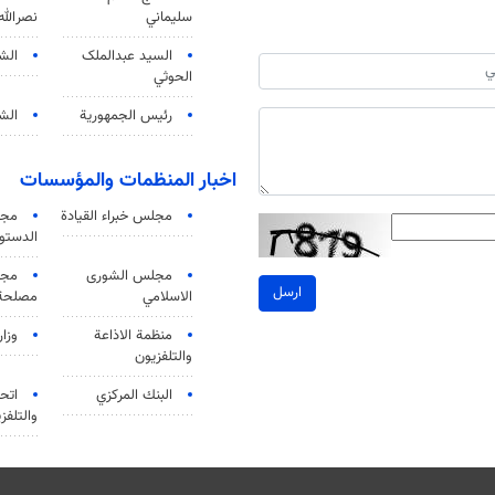
سليماني
نصرالله
السید عبدالملک
الش
الحوثي
رئيس الجمهورية
الشي
اخبار المنظمات والمؤسسات
مجلس خبراء القيادة
مجل
الدستو
مجلس الشورى
مجم
ارسل
الاسلامي
مصلحة 
منظمة الاذاعة
وزار
والتلفزیون
البنك المركزي
اتحا
والتلفز