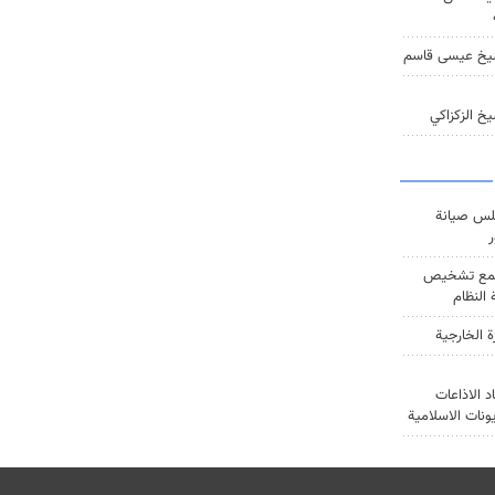
يخ عيسى قاسم
خ الزكزاكي
س صيانة
ر
ع تشخيص
النظام
ة الخارجية
د الاذاعات
يونات الاسلامية