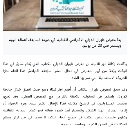
بدأ معرض طهران الدولي الافتراضي للكتاب، في دورته السابعة، أعماله اليوم
ويستمر حتى 23 من يونيو.
وأفادت وكالة مهر للأنباء، ان معرض طهران الدولي للكتاب، الذي يُقام سنويًا في هذا
الوقت ويُعدّ من أبرز المعارض في مجال النشر، سيُعقد افتراضيًا هذا العام نظرًا
للظروف الاستثنائية التي تمر بها البلاد.
وقد سبق لمعرض طهران للكتاب أن أُقيم افتراضيًا؛ وهو حدث انطلق خلال جائحة
كورونا، واستمر في السنوات اللاحقة بالتزامن مع المعرض الفعلي، وقد نجح،
بحسب المسؤولين، في ترسيخ مكانته نظرًا للإقبال الكبير عليه. ويرى الخبراء أن
إقامة المعرض بهذا الشكل والسياق يُعدّ خطوة فعّالة نحو تعزيز العدالة الثقافية
وتطوير منصات عرض الكتب في جميع أنحاء البلاد، لا سيما في ظل تركز معظم
المكتبات في المدن الكبرى، وخاصة العاصمة.