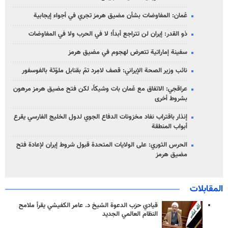
عُمان: المفاوضات بشأن مضيق هرمز تجري في أجواء إيجابية
ذو القدر: إيران لن تتراجع أبداً؛ لا في الحرب ولا في المفاوضات
سفينة إماراتية تتعرض لهجوم في مضيق هرمز
نائب وزير الصحة الإيراني: قصف لامِرد تمّ بقنابل ملوّثة بالفوسفور
عراقجي: الاتفاق مع عُمان بات وشيكاً، لكن فتح مضيق هرمز مرهون
بشروط أخرى
إنذار باقتراب نفاد مخزونات الدفاع الجوي لدول الخليج الفارسي يقرع
أبواب المنطقة
الحرس الثوري: على الولايات المتحدة قبول شروط إيران لإعادة فتح
مضيق هرمز
المقابلات
قيادي حزب الدعوة الشيخ د. عامر الكفيشي يقرأ ملامح
النظام العالمي الجديد