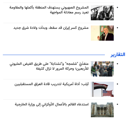
المشروع الصهيوني يستهدف المنطقة بأكملها والمقاومة
تعيد رسم معادلة المواجهة
مشروع كسر إيران قد سقط، وبدأت ولادة شرق جديد
التقارير
منفذَيّ "شلمجه" و"تشذابة" على طريق الفيض المليوني
للأربعين؛ وحركة المرور لا تزال كثيفة
آيلب: أداة أمريكية لتدريب قادة العراق المستقبليين
استدعاء القائم بالأعمال الأوكراني إلى وزارة الخارجية