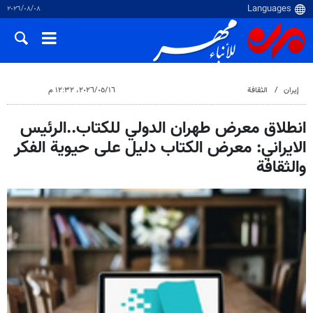
٠٨‏/٠٨‏/٢٠٢٦
إيران
الثقافة
١٦‏/٠٥‏/٢٠٢٦، ١٢:٣٢ م
انطلاق معرض طهران الدولي للكتاب..الرئيس
الايراني: معرض الكتاب دليل على حيوية الفكر
والثقافة