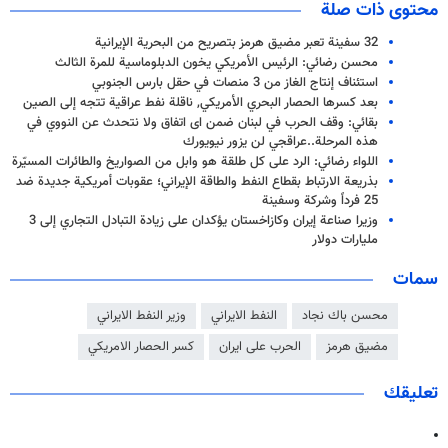
محتوى ذات صلة
32 سفينة تعبر مضيق هرمز بتصريح من البحرية الإيرانية
محسن رضائي: الرئيس الأمريكي يخون الدبلوماسية للمرة الثالث
استئناف إنتاج الغاز من 3 منصات في حقل بارس الجنوبي
بعد كسرها الحصار البحري الأمريكي, ناقلة نفط عراقية تتجه إلى الصين
بقائي: وقف الحرب في لبنان ضمن اى اتفاق ولا نتحدث عن النووي في
هذه المرحلة..عراقجي لن يزور نيويورك
اللواء رضائي: الرد على كل طلقة هو وابل من الصواريخ والطائرات المسيّرة
بذريعة الارتباط بقطاع النفط والطاقة الإيراني؛ عقوبات أمريكية جديدة ضد
25 فرداً وشركة وسفينة
وزيرا صناعة إيران وكازاخستان يؤكدان على زيادة التبادل التجاري إلى 3
مليارات دولار
سمات
محسن باك نجاد
النفط الايراني
وزير النفط الايراني
مضيق هرمز
الحرب على ايران
كسر الحصار الامريكي
تعليقك