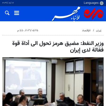
٠٧‏/٠٨‏/٢٠٢٦
إيران
الإقتصاد
٢٥‏/٠٥‏/٢٠٢٦، ٤:٤٠ م
وزير النفط: مضيق هرمز تحول الى أداة قوة
فعّالة لدى إيران