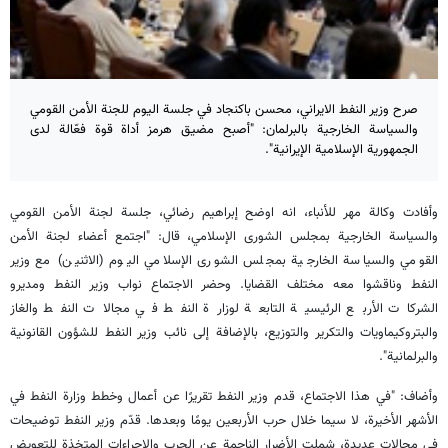
صرح وزير النفط الايراني، محسن باكنجاد في جلسة اليوم للجنة الأمن القومي
والسياسة الخارجية بالبرلمان: "أصبح مضيق هرمز أداة قوة فعّالة لدى
الجمهورية الإسلامية الإيرانية".
وأفادت وكالة مهر للأنباء، انه اوضح إبراهيم رضائي، جلسة لجنة الأمن القومي
والسياسة الخارجية بمجلس الشورى الإسلامي، قال: "اجتمع أعضاء لجنة الأمن
القومي والسياسة الخارجية بمجلس الشورى الإسلامي اليوم (الاثنين) مع وزير
النفط وناقشوا معه مختلف القضايا. وحضر الاجتماع نواب وزير النفط ومديرو
الشركات الأربع الرئيسية التابعة لوزارة النفط في مجالات النفط والغاز
والبتروكيماويات والتكرير والتوزيع، بالإضافة إلى نائب وزير النفط للشؤون القانونية
والبرلمانية".
وأضاف: "في هذا الاجتماع، قدم وزير النفط تقريرًا عن أعمال وخطط وزارة النفط في
الأشهر الأخيرة، لا سيما خلال حرب الأربعين يومًا وبعدها. قدّم وزير النفط توضيحات
في مجالاتٍ عديدة، شملت الأضرار الناجمة عن الحرب والإجراءات المتخذة للتعويض