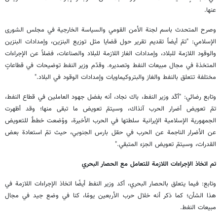
عنها.
وصرح المتحدث باسم لجنة الأمن القومي والسياسة الخارجية في مجلس الشورى
الإسلامي: "تمّ أيضاً تقديم تقرير حول قضايا مثل توزيع البنزين، وإمدادات البنزين
والوقود اللازمة للبلاد، وإمدادات الغاز اللازمة للبلاد والصناعات، فضلاً عن الإجراءات
المتخذة في مجال مبيعات النفط وتصديره. وقدّم وزير النفط توضيحات في قطاعاتٍ
مختلفة تتعلق بالنفط والغاز والبتروكيماويات وإمدادات الوقود في البلاد."
وتابع رضائي: "أكّد وزير النفط، باك نجاد، أنه بفضل جهود العاملين في قطاع النفط،
تمّ تعويض أضرار الحرب آنذاك، وسيتمّ تعويض ما تبقى منها؛ وقد أظهرت
الجمهورية الإسلامية الإيرانية سلطتها في الحرب الأخيرة، ووُضعت خططٌ للتعويض
عن الأضرار الناجمة عن الحرب في حقل بارس الجنوبي، حيث تمّ استعادة بعض
القدرات، وسيتمّ تعويض الجزء المتبقي."
تم اتخاذ الإجراءات اللازمة للتعامل مع الحصار البحري
وتابع: فيما يتعلق بالحصار البحري، أكد وزير النفط أيضًا اتخاذ الإجراءات اللازمة في
هذا الشأن؛ كما ذكر أنه خلال حرب الأربعين يومًا، كنا في وضع جيد في مجال
مبيعات النفط.