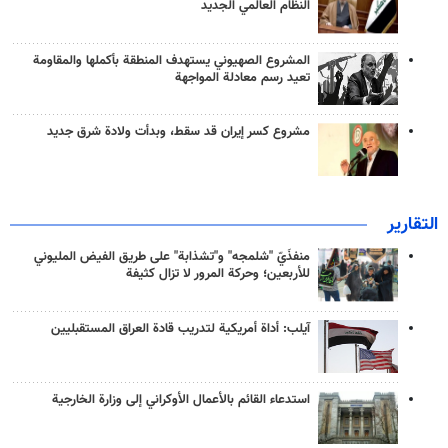
النظام العالمي الجديد
المشروع الصهيوني يستهدف المنطقة بأكملها والمقاومة
تعيد رسم معادلة المواجهة
مشروع كسر إيران قد سقط، وبدأت ولادة شرق جديد
التقارير
منفذَيّ "شلمجه" و"تشذابة" على طريق الفيض المليوني
للأربعين؛ وحركة المرور لا تزال كثيفة
آيلب: أداة أمريكية لتدريب قادة العراق المستقبليين
استدعاء القائم بالأعمال الأوكراني إلى وزارة الخارجية