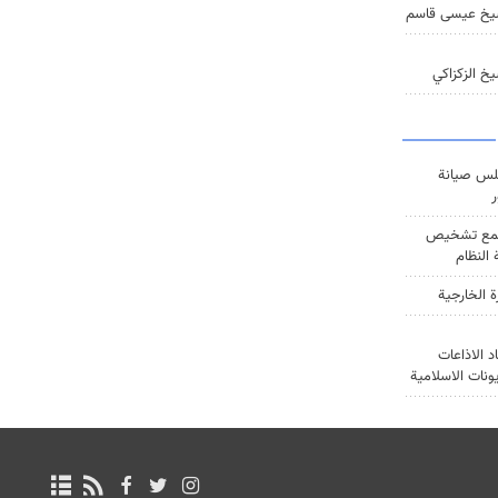
يخ عيسى قاسم
خ الزكزاكي
س صيانة
ر
ع تشخيص
النظام
ة الخارجية
د الاذاعات
يونات الاسلامية