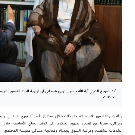
أكد المرجع الديني آية الله حسين نوري همداني ان اولوية البلاد القصوى اليو
الخلافات.
وأفادت وكالة مهر للانباء، انه جاء ذلك خلال استقبال آية الله نوري همداني
ميرزائي، معربا عن تقديره لجهود الحكومة في توفير السلع الأساسية خلال
الخدمات للشعب، ومراقبة السوق بجدية، ومعالجة مشاكل معيشة المجتمع.