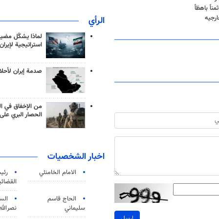
ً باهظاً
ارجيه
الرأي
لماذا يشكّل مضيق
استراتيجية لإيران
صدمة إيران لأحلام
من الإخفاق في ال
الحصار البري على 
اخبار الشخصيات
الامام الخامنئي
رئی
القضائی
الحاج قاسم
الس
سليماني
نصرالله
ارسل