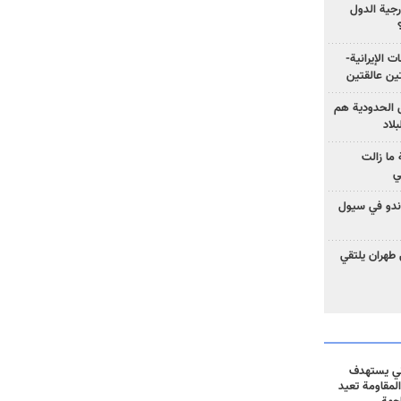
رجية الدول
ت الإيرانية-
ين عالقتين
ق الحدودية هم
لاد
ما زالت
ي
كوندو في سيول
 طهران يلتقي
ني يستهدف
المقاومة تعيد