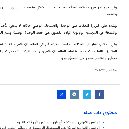
وفي جزء اخر من حديثه، اضاف انه يجب الرد بشكل مناسب على اي عدوان او 
والشعب.
وشدد على ضرورة الحفاظ على الوحدة والانسجام الوطني، قائلا: لا ينبغي لأح
والتفرقة في المجتمع، واولوية البلاد القصوى هي حفظ الوحدة الوطنية ومنع ال
وفي الختام، أشار الى المكانة الخاصة لمدينة قم في العالم الإسلامي، قائلا: ه
المتميز لطالما كانت محط اهتمام العالم الإسلامي، ومكانا لتردد الشخصيات و
تحظى باهتمام خاص من المسؤولين.
رمز الخبر
1971294
محتوى ذات صلة
الرئيس الايراني: لن نتخذ أي قرار من دون إذن قائد الثورة
الرئيس الإيراني: امریکا هي المسؤولة الرئيسية عن جرائم الحرب في غ