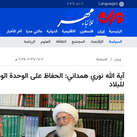
٠٦‏/٠٨‏/٢٠٢٦
الرئيسية
إيران
فلسطین
الاقلیمیة
الدولية
مالتي مدیا
آخر الأخبار
السياسة
الإقتصاد
المجتمع
الثقافة
العلوم
الرياضة
إيران
السياسة
٠٢‏/٠٦‏/٢٠٢٦، ٦:٣٥ م
آية الله نوري همداني: الحفاظ على الوحدة ال
للبلاد