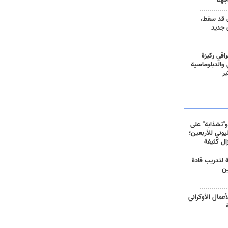
جهة
 قد سقط،
 جديد
راقي ركيزة
ي والدبلوماسية
ير
و"تشذابة" على
وني للأربعين؛
زال كثيفة
ة لتدريب قادة
ين
أعمال الأوكراني