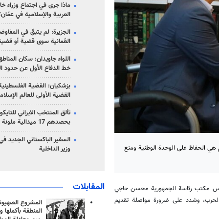
ماذا جرى في اجتماع وزراء خا
العربية والإسلامية في عمّان؟
الجزيرة: لم يتبقّ في المفاوضا
العُمانية سوى قضية أو قضيت
اللواء جاويدان: سكان المناط
خط الدفاع الأول عن حدود الب
بزشكيان: القضية الفلسطينية 
القضية الأولى للعالم الإسلام
تألق المنتخب الايراني للتاي
بحصدهم 17 ميدالية ملونة
السفير الباكستاني الجديد في
م هي الحفاظ على الوحدة الوطنية ومنع
وزير الداخلية
المقابلات
، رئيس مكتب رئاسة الجمهورية محسن حاجي
 الحرب، وشدد على ضرورة مواصلة تقديم
المشروع الصهيو
المنطقة بأكملها و