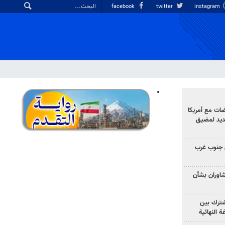
facebook
twitter
instagram
ضات مع أمريكا
جديد لمضيق
 جنوب غرب
تشاوران بشأن
مشترك بين
ة النهائية