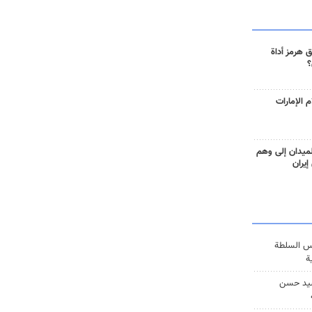
 هرمز أداة
؟
 الإمارات
ميدان إلى وهم
إيران
س السلطة
ة
يد حسن