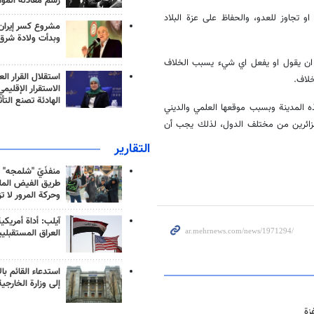
رسم معادلة الموا
تجاوز للعدو، والحفاظ على عزة البلاد
مشروع كسر إيران
وبدأت ولادة شرق
د ان يقول او يفعل اي شيء يسبب الخلاف
استقلال القرار الع
خلاف.
الاستقرار الإقليم
الهادئة تصنع التأث
ذه المدينة وبسبب موقعها العلمي والديني
الزائرين من مختلف الدول، لذلك يجب أن
التقارير
منفذَيّ "شلمجه" 
طريق الفيض الملي
وحركة المرور لا ت
آيلب: أداة أمريكي
العراق المستقبلي
استدعاء القائم بال
إلى وزارة الخارجية
زة