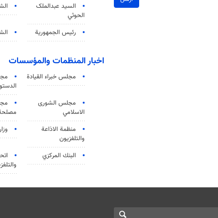
السید عبدالملک
الش
الحوثي
رئيس الجمهورية
الشي
اخبار المنظمات والمؤسسات
مجلس خبراء القيادة
مجل
الدستو
مجلس الشورى
مجم
الاسلامي
مصلحة 
منظمة الاذاعة
وزار
والتلفزیون
البنك المركزي
اتحا
والتلفز