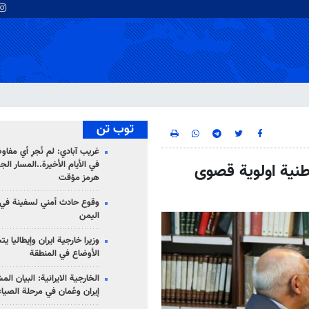
توب تن
غريب آبادي: لم نُجرِ أي مفاو
في الأيام الأخيرة..المسار ال
وطنية اولوية قصوى
هرمز مؤقت
وقوع حادث أمني لسفينة في
اليمن
وزيرا خارجية ايران وإيطاليا ي
الأوضاع في المنطقة
الخارجية الايرانية: البيان ال
إيران وعُمان في مرحلة الصياغ