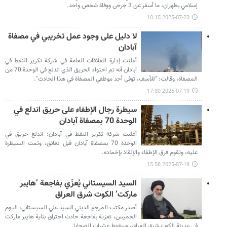
إسلامي بطهران، ما أسفر عن 3 جرحى ووفاة شخص واحد.
2025-07-23 10:15
لا دليل على وجود عمل تخريبي في مصفاة
آبادان
أعلنت إدارة العلاقات العامة في شركة تكرير النفط في
آبادان أنه تم احتواء الحريق الذي اندلع في الوحدة 70 من
المصفاة، وقالت: "للأسف، توفي أحد موظفي المصفاة في هذا الحادث".
2025-07-19 17:30
سیطرة رجال الإطفاء على حريق اندلع في
الوحدة 70 بمصفاة آبادان
أعلنت شركة تكرير النفط في آبادان: اندلع حريق في
الوحدة 70 بمصفاة آبادان قبل دقائق، وتمت السيطرة
عليه، وتقوم فرق الإطفاء والإنقاذ بإخماده.
2025-07-19 15:58
السيد السيستاني يُعزّي بفاجعة ’هايبر
ماركت’ الكوت شرق العراق
أصدر مكتب المرجع الديني السيد علي السيستاني، اليوم
الخميس، تعزية بفاجعة حادث احتراق بناية هايبر ماركت
في مدينة الكوت شرق العراق، وسقوط عشرات الضحايا.