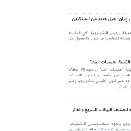
في إيران؛ جيل جديد من المبتكرين
ديقة بارديس التكنولوجية: "في المكالمة
بعد مراجعة أداء الفرق، نجح 24 فريقًا وشركة تكنولوجيا في قبول والحصول على
الثامنة "همسات الماء"
تُقام الندوة الثامنة من سلسلة الندوات الدولية "همسات الماء" (Water Whispers
حاضرة يلقيها باحث من جامعة برينستون الامريكية
 نصیرالدین الطوسي للتكنولوجيا وخبير
لتصنيف البيانات السريع والفائز
لوجيا ومعهد ماساتشوستس للتكنولوجيا،
ية جديدة لتحديد تشابه البيانات وتصنيف