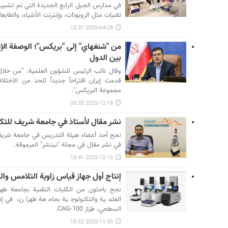
في مدارس الجيل الرابع الجديدة التي تم تشييد
تقنيات مثل الروبوتات، وإنترنت الأشياء، والطابعات
2026-04-28 13:31
من "شنغهاي" إلى "بريكس"؛ الوصفة الإي
بين الدول
وقال نائب الرئيس للشؤون العلمية: "من خلا
قدمت إيران اقتراحاً جديداً للحد من الاختلا
مجموعة البريكس".
2025-12-15 09:33
نشر مقال لأستاذ في جامعة شريف للتكنولوجي
نجح أحد أعضاء هيئة التدريس في جامعة شريف ل
في نشر مقال في مجلة "نيتشر" المرموقة.
2025-12-13 13:41
إنتاج أول جهاز قياس زاوية التلامس وال
نجح باحثون من الكليات التقنية بجامعة طه
العلمية والتكنولوجية بجامعة طهران، في إن
السطحي، طراز CAG-100.
2025-11-30 15:32