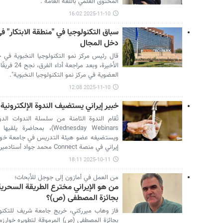
المحتوى العلمي باللغة العامة".
2025-11-10 16:02
سباق التكنولوجيا في "منطقة الابتكار" 
دخل المجال
قال رئيس مركز نمو التكنولوجيا النخبوية في ح
الأخيرة، و
العضوية في مركز نمو التكنولوجيا النخبوية".
2025-11-10 12:08
خبير إيراني یستضيف الندوة الإلكترونية 
Wednesday Webinars)، بم
ويستضيفه عضو هيئة التدريس في جامعة خواجه
إيراني في منصة Connect محمد جواد أستادميرزا طهراني.
2025-10-11 18:11
من العمل في أمازون إلى جوجل للأبحاث؛
من هو الإيراني مخترع الطريقة السحرية 
بجائزة المصطفى (ص)؟
فاز وهاب ميرركني، خريج جامعة شريف للتكنو
بجائزة المصطفى (ص) المرموقة لتطويره خوارزم