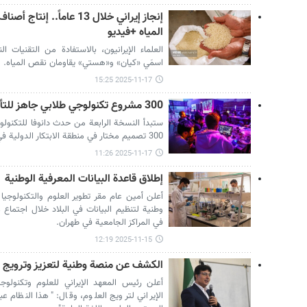
إنجاز إيراني خلال 13 عاماً
المياه +فيديو
العلماء الإيرانيون، بالاستفادة من التقنيات 
اسمَي «كيان» و«هستي» يقاومان نقص المياه.
2025-11-17 15:25
300 مشروع تكنولوجي طلابي جاهز للتألق في منطقة الابتكار في إيران
300 تصميم مختار في منطقة الابتكار الدولية في إيران.
2025-11-17 11:26
إطلاق قاعدة البيانات المعرفية الوطنية
أعلن أمين عام مقر تطوير العلوم والتكنولوجيا
وطنية لتنظيم البيانات في البلاد خلال اجتما
في المراكز الجامعية في طهران.
2025-11-15 12:19
الكشف عن منصة وطنية لتعزيز وترويج ا
أعلن رئيس المعهد الإيراني للعلوم وتكنولوج
الإيراني لترويج العلوم، وقال: "هذا النظام 