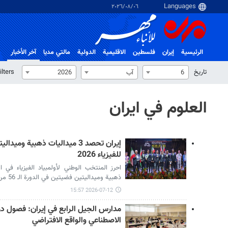
٠٦‏/٠٨‏/٢٠٢٦
الرئيسية
إيران
فلسطین
الاقلیمیة
الدولية
مالتي مدیا
آخر الأخبار
تاریخ
ilters
6
آب
2026
العلوم في ايران
إيران تحصد 3 ميداليات ذهبية و
للفيزياء 2026
ذهبية وميداليتين فضيتين في الدورة الـ 56 من الأولمبياد الدولي للفيزياء (IPhO 2026).
2026-07-12 15:57
مدارس الجيل الرابع في إيران: فصول درا
الاصطناعي والواقع الافتراضي