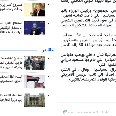
ن فيها تأييده لتولي المالكي رئاسة
مشروع كسر إيران
وبدأت ولادة شرق
 الجمهورية ورئيس الوزراء بانها
لسياسية التي دامت ثمانية اشهر.
في ضوء تأييد التحالفين الشيعي
استقلال القرار الع
مان , لافتا الى ان المهلة المحددة لتشكيل الحكومة
الاستقرار الإقليم
الهادئة تصنع التأث
لاستراتيجية موضحا ان هذا المجلس
لحة ومسؤولين امنيين وعسكريين
واقتصاديين ومهمته تعيين السياسات العامة في العراق , وان قراراته تصدر بعد موافقة 80 بالمائة من
التقارير
 العراقية شأن داخلي ويجب حلها من
منفذَيّ "شلمجه" 
بادرة التي قام بها مسعود بارزاني
طريق الفيض الملي
ضية اكثر.
وحركة المرور لا ت
اق السياسية , وقال : في الفترة
 اضافة الى نائب الرئيس الامريكي
آيلب: أداة أمريكي
تها الوفود الامريكية./انتهى/
العراق المستقبلي
استدعاء القائم بال
إلى وزارة الخارجية