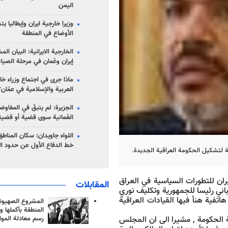
اليمن
وزيرا خارجية ايران وإيطاليا ي
الأوضاع في المنطقة
الخارجية الايرانية: البيان ال
إيران وعُمان في مرحلة الصياغ
ماذا جرى في اجتماع وزراء خا
العربية والإسلامية في عمّان؟
الجزيرة: لم يتبقّ في المفاوضا
العُمانية سوى قضية أو قضيت
اللواء جاويدان: سكان المناط
خط الدفاع الأول عن حدود الب
ية لتشكيل الحكومة العراقية الجديدة.
ران للتطورات السياسية في العراق
المقابلات
باني رئيسا للجمهورية وتكليف نوري
اتفية هنأ فيها القيادات العراقية
المشروع الصهيو
المنطقة بأكملها و
ة الحكومة , مشيرا الى ان المجلس
رسم معادلة الموا