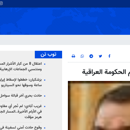
توب تن
اعتقال 8 من كبار الأشرار 
ومنتسبي الجماعات الإرهابية
م الحكومة العراقية
ساعة وسوقها نحو السيناريو 
حادث بحري آخر قبالة سواحل 
غريب آبادي: لم نُجرِ أي مفاو
في الأيام الأخيرة..المسار ال
هرمز مؤقت
وقوع حادث أمني لسفينة في