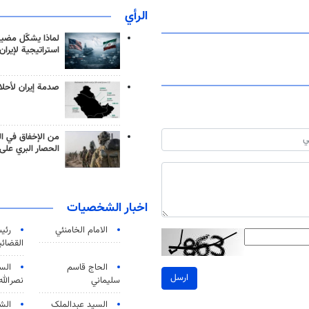
الرأي
لماذا يشكّل مضيق
استراتيجية لإيران
صدمة إيران لأحلام
من الإخفاق في ال
الحصار البري على 
اخبار الشخصيات
الامام الخامنئي
رئی
القضائی
الحاج قاسم
الس
ارسل
سليماني
نصرالله
السید عبدالملک
الش