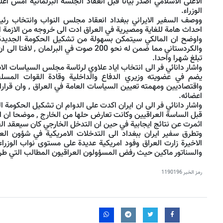
الاعلى الاسلامي اصدر بيانا قبل انعقاد الجلسة البرلمانية امس اعل
الوزراء.
ووصف السفير الايراني ببغداد انعقاد مجلس النواب وانتخاب رئيس
احداث هامة للغاية ومصيرية في العراق ادت الى خروجه من الازمة ا
واوضح ان المالكي سيتمكن بسهولة من تشكيل الحكومة الجديدة 
والكردستاني مما ضمن له نحو 200 صوت في البرل
تبلغ شهرا واحدا.
واشار دانائي فر الى انتخاب اياد علاوي لرئاسة مجلس السياسات ا
يضم في عضويته وزيري الدفاع والداخلية وقادة القوات المس
اعضائه.
واشار دانائي فر الى ان ايران اكدت على الدوام ان تشكيل الحكومة
قبل الساسة العراقيين وكانت تعارض حلها من الخارج , موضحا ان الم
اثمرت عن نتائج ايجابية في حين ان التدخل الخارجي كان سيعقد الق
وتطرق سفير ايران ببغداد الى التدخلات الامريكية في شؤون العر
الاخيرة زارت العراق وفود امريكية عديدة على مستوى نواب الوزراء
والسناتور ماكين حيث رفض المسؤولون العراقيون المطالب التي طرح
رمز الخبر
1190196