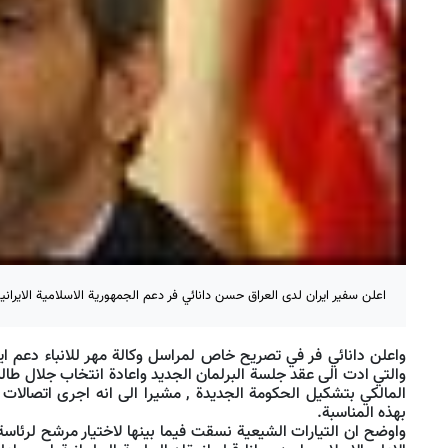
اعلن سفير ايران لدى العراق حسن دانائي فر دعم الجمهورية الاسلامية الايران
واعلن دانائي فر في تصريح خاص لمراسل وكالة مهر للانباء دعم اي
والتي ادت الى عقد جلسة البرلمان الجديد واعادة انتخاب جلال طال
المالكي بتشكيل الحكومة الجديدة , مشيرا الى انه اجرى اتصالات ه
بهذه المناسبة.
واوضح ان التيارات الشيعية نسقت فيما بينها لاختيار مرشح لرئاس