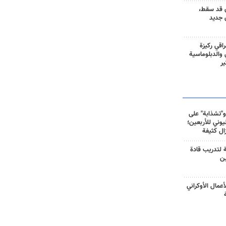
 قد سقط،
 جديد
راقي ركيزة
ي والدبلوماسية
ير
و"تشذابة" على
وني للأربعين؛
زال كثيفة
ة لتدريب قادة
ين
أعمال الأوكراني