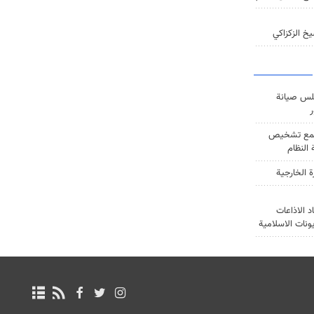
خ الزكزاكي
س صيانة
ر
ع تشخيص
النظام
ة الخارجية
د الاذاعات
يونات الاسلامية