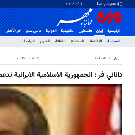
٠٦‏/٠٨‏/٢٠٢٦
الرئيسية
إيران
فلسطین
الاقلیمیة
الدولية
مالتي مدیا
آخر الأخبار
السياسة
الإقتصاد
المجتمع
الثقافة
العلوم
الرياضة
إيران
السياسة
١٢‏/١١‏/٢٠١٠، ١:٤٧ م
دانائي فر : الجمهورية الاسلامية الايرانية تدع