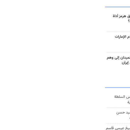
 هرمز أداة
؟
 الإمارات
ميدان إلى وهم
إيران
س السلطة
ة
يد حسن
يخ عيسى قاسم