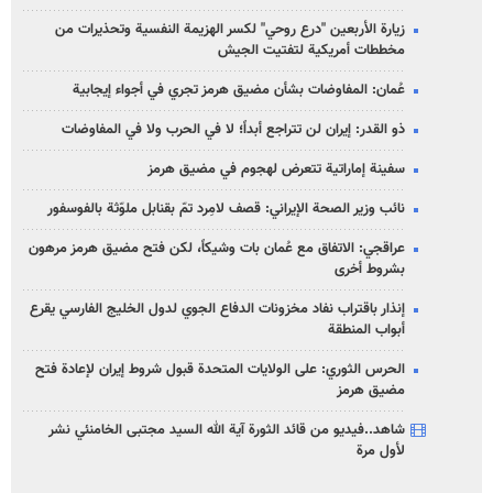
زيارة الأربعين "درع روحي" لكسر الهزيمة النفسية وتحذيرات من
مخططات أمريكية لتفتيت الجيش
عُمان: المفاوضات بشأن مضيق هرمز تجري في أجواء إيجابية
ذو القدر: إيران لن تتراجع أبداً؛ لا في الحرب ولا في المفاوضات
سفينة إماراتية تتعرض لهجوم في مضيق هرمز
نائب وزير الصحة الإيراني: قصف لامِرد تمّ بقنابل ملوّثة بالفوسفور
عراقجي: الاتفاق مع عُمان بات وشيكاً، لكن فتح مضيق هرمز مرهون
بشروط أخرى
إنذار باقتراب نفاد مخزونات الدفاع الجوي لدول الخليج الفارسي يقرع
أبواب المنطقة
الحرس الثوري: على الولايات المتحدة قبول شروط إيران لإعادة فتح
مضيق هرمز
شاهد..فيديو من قائد الثورة آية الله السيد مجتبى الخامنئي نشر
لأول مرة