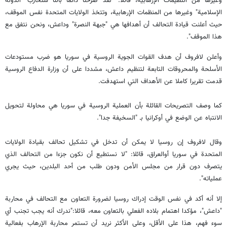
وغيرها من التظيمات الإرهابية، قائلا: "لقد صرحنا دائما بأننا سنحارب "الدولة
الإسلامية" وغيرها من المنظمات الإرهابية، وتتخذ الولايات المتحدة نفس الموقف،
حيث أعلنت قيادة التحالف أن أهدافها هي "جبهة النصرة" وداعش، ونحن نتفق مع
هذا الموقف".
وأعلن لافروف أن هدف القوات الجوية الروسية في سوريا هو ضرب مستودعات
الأسلحة والمحروقات التابعة لتنظيم داعش، مشددا على أن وزارة الدفاع الروسية
قدمت تقريرا كاملا عن الأهداف التي استهدفت.
كما وصف التصريحات القائلة بأن العملية الروسية في سوريا هي محاولة لتحويل
الانتباه عن الوضع في أوكرانيا بـ "السخيفة جدا".
وقال لافروف إن روسيا لا يمكن أن تدخل في تشكيل تحالف بقيادة الولايات
المتحدة في سوريا أوالعراق، قائلا: "لا نستطيع أن نكون جزءا من التحالف الذي
يتصرف دون قرار من مجلس الأمن ودون طلب من أحد البلدين، حيث يجري
عملياته".
إلا أنه أكد في نفس الوقت إدراك روسيا لضرورة التعاون مع التحالف في محاربة
"داعش"، مؤكدا اهتمام بلاده الفعلي بالتعاون معه، قائلا:"ندرك أنه يجب تجنب أي
سوء فهم، هذا على الأقل، وعلى الأكثر نريد أن تستمر محاربة الإرهاب بفعالية