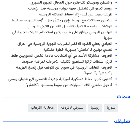
واشنطن وموسكو تتباحثان حول المجال الجوي السوري
روسيا تدعو الى تشكيل جبهة دولية موسعة ضد الإرهاب
ظريف يعرب عن قلقه إزاء اسقاط المقاتلة الروسية
سنجري محادثات مع روسيا وإيران بشأن حل الأزمة السورية سياسيا
الولايات المتحدة لا تعرف تفاصيل التعاون التركي الروسي
البرلمان الروسي يوافق على طلب بوتين استخدام القوات الجوية في
سوريا
العبادي يعطي الضوء الاخضر للضربات الجوية الروسية في العراق
تصدي بوتين لـ "داعش" بسورية خطوة عقلانية
لافروف: مشاركة الأسد في أي انتخابات قادمة تخص السوريين فقط
كارتر: سلطات تركيا تستطيع تكثيف الاجراءات لمراقبة حدودها
لافروف: الغارات الروسية في سوريا لن تتوقف قبل إلحاق الهزيمة
بـ"داعش" و"النصرة"
أشتون كارتر: خطط عسكرية أميركية جديدة للتصدي لأي عدوان روسي
4 دول تشتري الاف السيارات من تويوتا وتسلمها لـ"داعش"
سمات
سوريا
روسيا
سيرغي لافروف
محاربة الارهاب
تعليقك