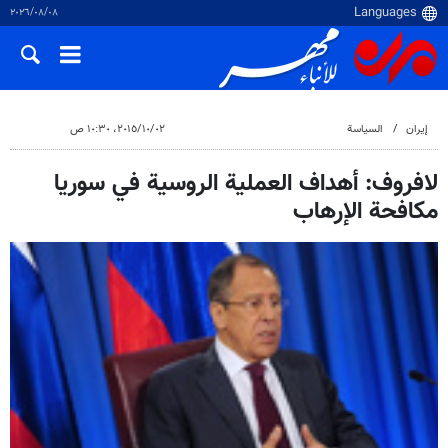
٠٨‏/٠٨‏/٢٠٢٦
إيران
السياسة
٠٢‏/١٠‏/٢٠١٥، ١٠:٣٠ ص
لافروف: أهداف العملية الروسية في سوريا
مكافحة الإرهاب