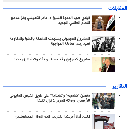
المقابلات
قيادي حزب الدعوة الشيخ د. عامر الكفيشي يقرأ ملامح
النظام العالمي الجديد
المشروع الصهيوني يستهدف المنطقة بأكملها والمقاومة
تعيد رسم معادلة المواجهة
مشروع كسر إيران قد سقط، وبدأت ولادة شرق جديد
التقارير
منفذَيّ "شلمجه" و"تشذابة" على طريق الفيض المليوني
للأربعين؛ وحركة المرور لا تزال كثيفة
آيلب: أداة أمريكية لتدريب قادة العراق المستقبليين