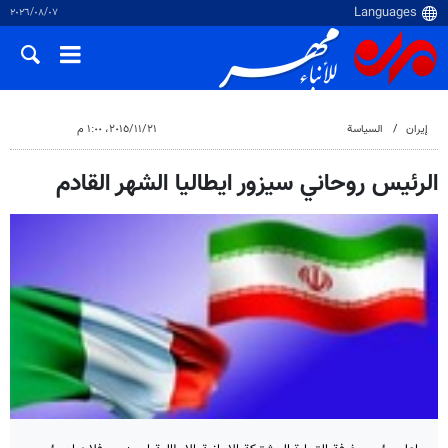
٠٧‏/٠٨‏/٢٠٢٦
إيران
السياسة
٢١‏/١١‏/٢٠١٥، ١:٠٠ م
الرئيس روحاني سيزور ايطاليا الشهر القادم