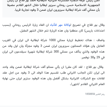
اعلن رئيس غرفة التجارة المشتركة الايرانية الايطالية احمد بور فلاح ان رئيس
الجمهورية الاسلامية حسن روحاني سيزور ايطاليا خلال الشهر القادم مضيفا
بأن ممثلي ألف شركة ايطالية سيزورون ايران ضمن 3 وفود تجارية قريبا.
وقال بور فلاح في تصريح ل
وكالة مهر للأنباء
ان الغاء زيارة الرئيس روحاني (بسبب
اعتداءات باريس) كان منطقيا وان هذه الزيارة تتم خلال الشهر المقبل.
واضاف : هناك تخطيط لزيارة ممثلي 1000 شركة ايطالية الى ايران في القريب
العاجل وان هؤلاء الممثلون سيزورون ايران ضمن 3 وفود مجزأة وان اول وفد من
هذه الوفود والذي يتألف من ممثلي 300 شركة ايطالية شهيرة سيقدمون الى ايران
في 29 و30 نوفمبر.
وقال بور فلاح : لقد كان مقررا ان يأتي ممثلو ألف شركة ايطالية ضمن وفد واحد
الى ايران لكن الجانب الايراني طلب تقسيم هذا الوفد الى 3 وفود من اجل عقد
لقاءات مع الشركات الايرانية بشكل أفضل وان هذه الوفود ستزور ايران حتى نهاية
العام الايراني القادم /انتهى/.
رمز الخبر
1858856