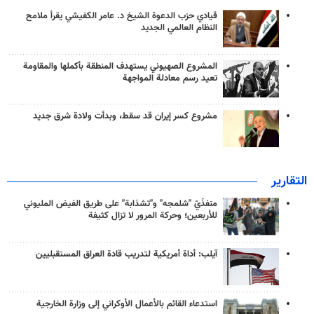
قيادي حزب الدعوة الشيخ د. عامر الكفيشي يقرأ ملامح
النظام العالمي الجديد
المشروع الصهيوني يستهدف المنطقة بأكملها والمقاومة
تعيد رسم معادلة المواجهة
مشروع كسر إيران قد سقط، وبدأت ولادة شرق جديد
التقارير
منفذَيّ "شلمجه" و"تشذابة" على طريق الفيض المليوني
للأربعين؛ وحركة المرور لا تزال كثيفة
آيلب: أداة أمريكية لتدريب قادة العراق المستقبليين
استدعاء القائم بالأعمال الأوكراني إلى وزارة الخارجية