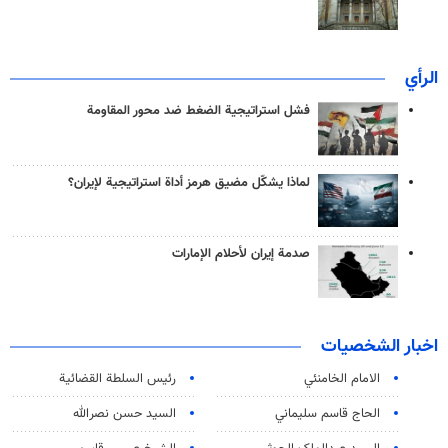
الرأي
فشل استراتيجية الضغط ضد محور المقاومة
لماذا يشكّل مضيق هرمز أداة استراتيجية لإيران؟
صدمة إيران لأحلام الإمارات
اخبار الشخصيات
الامام الخامنئي
رئیس السلطة القضائیة
الحاج قاسم سليماني
السيد حسن نصرالله